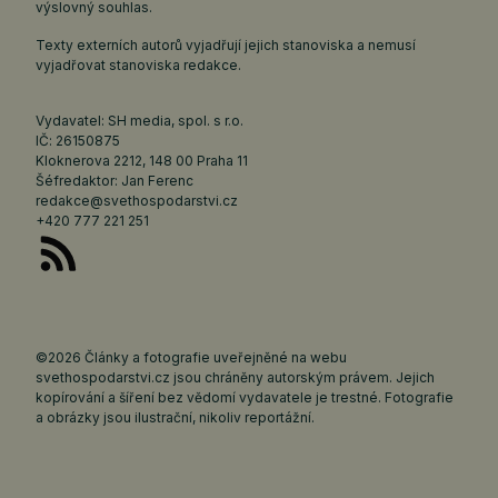
výslovný souhlas.
Texty externích autorů vyjadřují jejich stanoviska a nemusí
vyjadřovat stanoviska redakce.
Vydavatel: SH media, spol. s r.o.
IČ: 26150875
Kloknerova 2212, 148 00 Praha 11
Šéfredaktor: Jan Ferenc
redakce@svethospodarstvi.cz
+420 777 221 251
©2026 Články a fotografie uveřejněné na webu
svethospodarstvi.cz jsou chráněny autorským právem. Jejich
kopírování a šíření bez vědomí vydavatele je trestné. Fotografie
a obrázky jsou ilustrační, nikoliv reportážní.