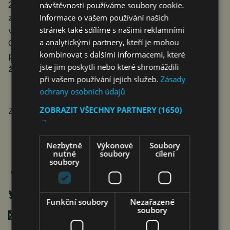
2018 je součástí skupiny Hisense Group, jednoho
návštěvnosti používáme soubory cookie.
z nejvýznamnějších světových hráčů v oblasti inovací
Informace o vašem používání našich
stránek také sdílíme s našimi reklamními
ve spotřební elektronice a domácích spotřebičů.
a analytickými partnery, kteří je mohou
Gorenje i nadále přináší smart řešení přizpůsobené
kombinovat s dalšími informacemi, které
potřebám moderních domácností a měnícímu se
jste jim poskytli nebo které shromáždili
životnímu stylu.
při vašem používání jejich služeb.
Zásady
ochrany osobních údajů
ZOBRAZIT VŠECHNY PARTNERY
(1650)
Zdroj: Gorenje
→
Nezbytně
Výkonové
Soubory
nutné
soubory
cílení
soubory
Funkční soubory
Nezařazené
soubory
Poslat mailem