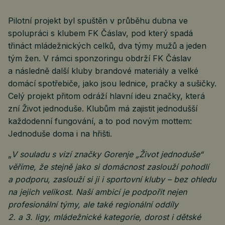
Pilotní projekt byl spuštěn v průběhu dubna ve
spolupráci s klubem FK Čáslav, pod který spadá
třináct mládežnických celků, dva týmy mužů a jeden
tým žen. V rámci sponzoringu obdrží FK Čáslav
a následně další kluby brandové materiály a velké
domácí spotřebiče, jako jsou lednice, pračky a sušičky.
Celý projekt přitom odráží hlavní ideu značky, která
zní Život jednoduše. Klubům má zajistit jednodušší
každodenní fungování, a to pod novým mottem:
Jednoduše doma i na hřišti.
„
V souladu s vizí značky Gorenje „Život jednoduše“
věříme, že stejně jako si domácnost zaslouží pohodlí
a podporu, zaslouží si ji i sportovní kluby – bez ohledu
na jejich velikost. Naší ambicí je podpořit nejen
profesionální týmy, ale také regionální oddíly
2. a 3. ligy, mládežnické kategorie, dorost i dětské