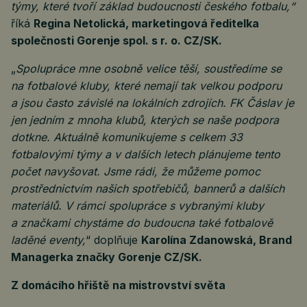
týmy, které tvoří základ budoucnosti českého fotbalu,“
říká
Regina Netolická, marketingová ředitelka
společnosti Gorenje spol. s r. o. CZ/SK.
„
Spolupráce mne osobně velice těší, soustředíme se
na fotbalové kluby, které nemají tak velkou podporu
a jsou často závislé na lokálních zdrojích. FK Čáslav je
jen jedním z mnoha klubů, kterých se naše podpora
dotkne. Aktuálně komunikujeme s celkem 33
fotbalovými týmy a v dalších letech plánujeme tento
počet navyšovat. Jsme rádi, že můžeme pomoc
prostřednictvím našich spotřebičů, bannerů a dalších
materiálů. V rámci spolupráce s vybranými kluby
a značkami chystáme do budoucna také fotbalově
laděné eventy,
“ doplňuje
Karolína Zdanowská, Brand
Managerka značky Gorenje CZ/SK.
Z domácího hřiště na mistrovství světa