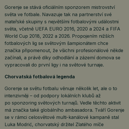
Gorenje se stává oficiálním sponzorem mistrovství
světa ve fotbale. Navazuje tak na partnerství své
mateřské skupiny s největšími fotbalovými událostmi
světa, včetně UEFA EURO 2016, 2020 a 2024 a FIFA
World Cup 2018, 2022 a 2026. Propojením nižších
fotbalových lig se světovým šampionátem chce
značka připomenout, že všichni profesionálové někde
začínali, a právě díky odhodlání a zázemí domova se
vypracovali do první ligy i na světové turnaje.
Chorvatská fotbalová legenda
Gorenje se světu fotbalu věnuje několik let, ale o to
intenzivněji – od podpory lokálních klubů až
po sponzoring světových turnajů. Vedle těchto aktivit
má značka také globálního ambasadora. Tváří Gorenje
se v rámci celosvětové multi-kanálové kampaně stal
Luka Modrić, chorvatský držitel Zlatého míče