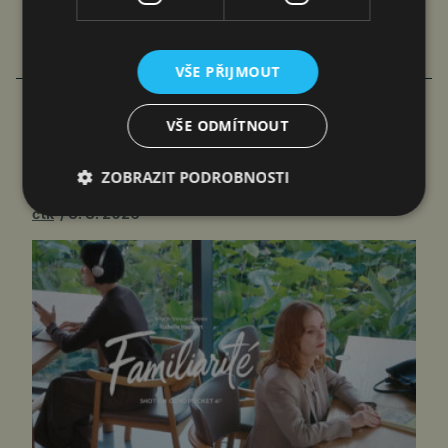
VŠE PŘIJMOUT
VŠE ODMÍTNOUT
FAMILIARITÉ: POETICKÉ PROPOJENÍ
FILMU A LITERATURY
ZOBRAZIT PODROBNOSTI
čtk
8. 8. 2026