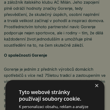
a záložník italského klubu AC Milán. Jeho zapojení
plně odráží hodnoty značky Gorenje, tedy
přesvědčení, že skutečný úspěch, osobní naplnění
a trvalá velikost začínají v pohodlí a inspiraci domova.
Prostřednictvím tohoto partnerství navíc Gorenje
podporuje nejen sportovce, ale i rodiny – tím, že dělá
každodenní život jednodušším a umožňuje plné
soustředění na to, na čem skutečně záleží.
O společnosti Gorenje
Gorenje je jedním z předních výrobců domácích
spotřebičů s více než 75letou tradicí a zastoupením ve
více než 160 zemích světa. Značka je známá spojením
×
pokročilých technologií s osobitým evropským
Tyto webové stránky
designem a vytváří intuitivní a energeticky úsporné
používají soubory cookie.
spotřebiče, které usnadňují každodenní život.
Provozuje výrobní závody i po celé Evropě a od roku
K personalizaci obsahu, reklam a analýze