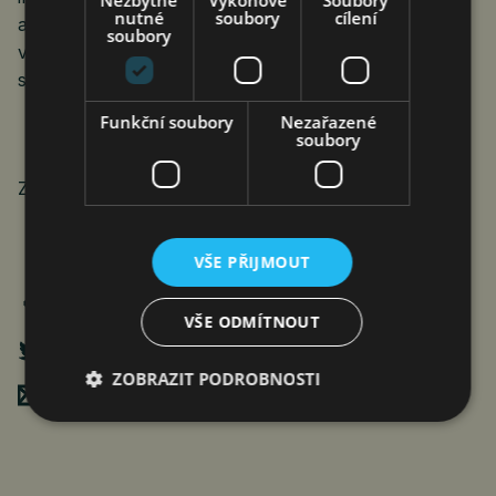
nutné
soubory
cílení
a službám zaměřeným na zákazníky. Věnuje se
soubory
vytváření výjimečných digitálních zážitků pro
spotřebitele po celém světě.
Funkční soubory
Nezařazené
soubory
Zdroj: Genius
VŠE PŘIJMOUT
VŠE ODMÍTNOUT
ZOBRAZIT PODROBNOSTI
Poslat mailem