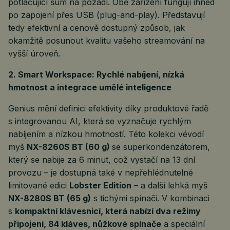
potlačující šum na pozadí. Obě zařízení fungují ihned
po zapojení přes USB (plug-and-play). Představují
tedy efektivní a cenově dostupný způsob, jak
okamžitě posunout kvalitu vašeho streamování na
vyšší úroveň.
2. Smart Workspace: Rychlé nabíjení, nízká
hmotnost a integrace umělé inteligence
Genius mění definici efektivity díky produktové řadě
s integrovanou AI, která se vyznačuje rychlým
nabíjením a nízkou hmotností. Této kolekci vévodí
myš
NX-8260S BT (60 g)
se superkondenzátorem,
který se nabije za 6 minut, což vystačí na 13 dní
provozu – je dostupná také v nepřehlédnutelné
limitované edici
Lobster Edition
– a další lehká myš
NX-8280S BT (65 g)
s tichými spínači. V kombinaci
s
kompaktní klávesnicí, která nabízí dva režimy
připojení, 84 kláves, nůžkové spínače
a speciální