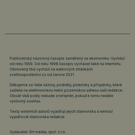
Publicistický názorový časopis zaměřený na ekonomiku. Vychází
od roku 1959. Od roku 1998 časopis vycházel také na internetu.
Obnovený titul vychází na webových stránkách
svethospodarstvi.cz
od června 2021.
Děkujeme za Vaše názory, podněty, polemiky a příspěvky, které
zašlete na elektronickou nebo pozemskou adresu naší redakce.
Obsah Vaší pošty nebude zveřejněn, pokud k tomu nedáte
výslovný souhlas.
Texty externích autorů vyjadřují jejich stanoviska a nemusí
vyjadřovat stanoviska redakce.
Vydavatel: SH media, spol. s r.o.