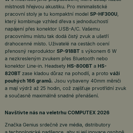
místnosti hřejivou akustiku. Pro minimalistické
pracovní stoly je tu kompaktní model
SP-HF300U
,
který kombinuje vzhled dřeva s jednoduchostí
napájení přes konektor USB-A/C. Vašemu
pracovnímu místu tak dodá čistý zvuk a ušetří
drahocenné místo. Uživatelé na cestách ocení
přenosný reproduktor
SP-918BT
s výkonem 6 W
a nezkresleným zvukem přes Bluetooth nebo
konektor Line-in. Headsety
HS-800BT
a
HS-
820BT
zase kladou důraz na pohodlí, a proto
váží
pouhých 166 gramů.
Jsou vybaveny 40mm měniči
a mají výdrž až 25 hodin, což zajišťuje prvotřídní zvuk
a současně maximálně snadné přenášení.
Navštivte nás na veletrhu COMPUTEX 2026
Značka Genius srdečně zve média, distributory
a technologické nadšence, aby si její inovace osobně