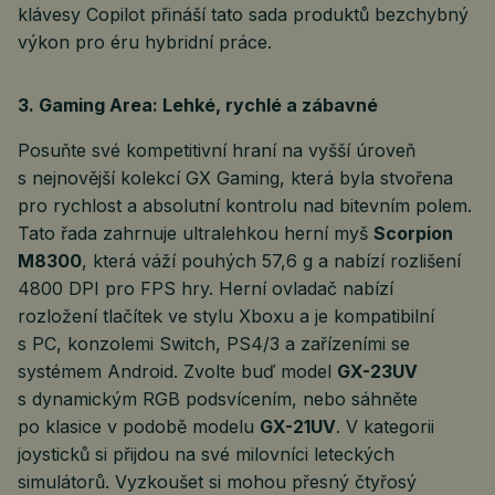
klávesy Copilot přináší tato sada produktů bezchybný
výkon pro éru hybridní práce.
3. Gaming Area: Lehké, rychlé a zábavné
Posuňte své kompetitivní hraní na vyšší úroveň
s nejnovější kolekcí GX Gaming, která byla stvořena
pro rychlost a absolutní kontrolu nad bitevním polem.
Tato řada zahrnuje ultralehkou herní myš
Scorpion
M8300
, která váží pouhých 57,6 g a nabízí rozlišení
4800 DPI pro FPS hry. Herní ovladač nabízí
rozložení tlačítek ve stylu Xboxu a je kompatibilní
s PC, konzolemi Switch, PS4/3 a zařízeními se
systémem Android. Zvolte buď model
GX-23UV
s dynamickým RGB podsvícením, nebo sáhněte
po klasice v podobě modelu
GX-21UV
. V kategorii
joysticků si přijdou na své milovníci leteckých
simulátorů. Vyzkoušet si mohou přesný čtyřosý