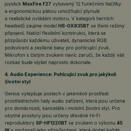
joystick
MaxFire F27
vybavený 12 funkčními tlačítky
a ergonomickou pákou umožňující plynulé
a realistické ovládání motoru. V kategorii herních
headsetů zaujme model
HS-GX835BT
se třemi režimy
připojení. Nabízí flexibilní konstrukci, která se
přizpůsobí každému uživateli, dynamické RGB
podsvícení a zesílené basy pro pohlcující zvuk.
Mikrofon s čistým zvukem navíc zaručí, že každý váš
rozkaz bude slyšet naprosto dokonale.
4. Audio Experience: Pohlcující zvuk pro jakýkoli
životní styl
Genius vylepšuje poslech v jakémkoli prostředí
prostřednictvím řady audio zařízení, která jsou určena
pro domácnosti, kanceláře i mobilní životní styl. Pro
obytné prostory jsou určeny dřevěné Hi-Fi
reproduktory
SP-HF1220BT
se zvukem o výkonu
45
W
s možností jeho přizpůsobení, které dodají každé