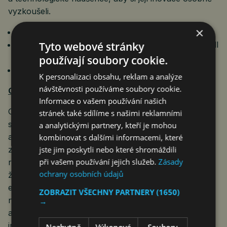
vyzkoušeli.
×
Termín: 2. – 5. června 2026 (09:30 – 17:30)
Tyto webové stránky
Místo konání: Taipei Nangang Exhibition Center, Hall
1, 4F
používají soubory cookie.
Stánek: L1311
K personalizaci obsahu, reklam a analýze
návštěvnosti používáme soubory cookie.
O značce Genius
Informace o vašem používání našich
Genius byla založena v roce 1985 a je přední
stránek také sdílíme s našimi reklamními
světovou značkou v oblasti počítačových, mobilních
a analytickými partnery, kteří je mohou
a herních periferií. Genius působí ve více než 40
kombinovat s dalšími informacemi, které
jste jim poskytli nebo které shromáždili
zemích světa a specializuje se na poskytování
při vašem používání jejich služeb.
Zásady
různých komplexních řešení pro firemní využití,
ochrany osobních údajů
životní styl a mobilní a herní periferie. Genius nově
expanduje také do oblasti AI a stal se první značkou
ZOBRAZIT VŠECHNY PARTNERY
(1650)
na světě, která nabízí periferie s podporou AI
→
asistenta Copilot. Genius se zavázal k neustálým
inovacím, vysoce kvalitním výrobním procesům
Nezbytně
Výkonové
Soubory