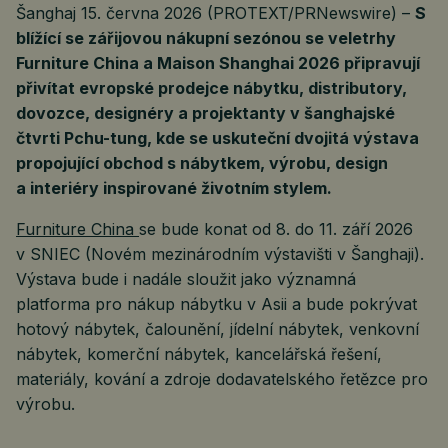
Šanghaj 15. června 2026 (PROTEXT/PRNewswire) –
S
blížící se zářijovou nákupní sezónou se veletrhy
Furniture China a Maison Shanghai 2026 připravují
přivítat evropské prodejce nábytku, distributory,
dovozce, designéry a projektanty v šanghajské
čtvrti Pchu-tung, kde se uskuteční dvojitá výstava
propojující obchod s nábytkem, výrobu, design
a interiéry inspirované životním stylem.
Furniture China
se bude konat od 8. do 11. září 2026
v SNIEC (Novém mezinárodním výstavišti v Šanghaji).
Výstava bude i nadále sloužit jako významná
platforma pro nákup nábytku v Asii a bude pokrývat
hotový nábytek, čalounění, jídelní nábytek, venkovní
nábytek, komerční nábytek, kancelářská řešení,
materiály, kování a zdroje dodavatelského řetězce pro
výrobu.