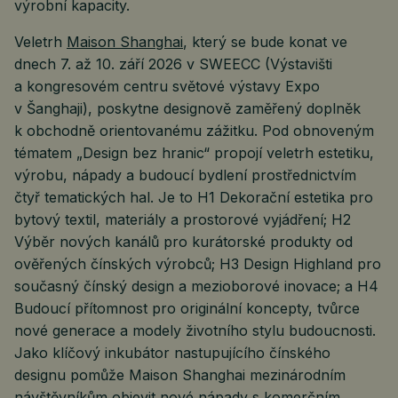
výrobní kapacity.
Veletrh
Maison Shanghai
, který se bude konat ve
dnech 7. až 10. září 2026 v SWEECC (Výstavišti
a kongresovém centru světové výstavy Expo
v Šanghaji), poskytne designově zaměřený doplněk
k obchodně orientovanému zážitku. Pod obnoveným
tématem „Design bez hranic“ propojí veletrh estetiku,
výrobu, nápady a budoucí bydlení prostřednictvím
čtyř tematických hal. Je to H1 Dekorační estetika pro
bytový textil, materiály a prostorové vyjádření; H2
Výběr nových kanálů pro kurátorské produkty od
ověřených čínských výrobců; H3 Design Highland pro
současný čínský design a mezioborové inovace; a H4
Budoucí přítomnost pro originální koncepty, tvůrce
nové generace a modely životního stylu budoucnosti.
Jako klíčový inkubátor nastupujícího čínského
designu pomůže Maison Shanghai mezinárodním
návštěvníkům objevit nové nápady s komerčním