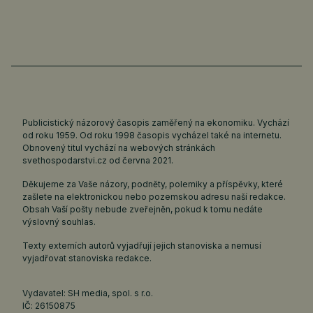
Publicistický názorový časopis zaměřený na ekonomiku. Vychází
od roku 1959. Od roku 1998 časopis vycházel také na internetu.
Obnovený titul vychází na webových stránkách
svethospodarstvi.cz
od června 2021.
Děkujeme za Vaše názory, podněty, polemiky a příspěvky, které
zašlete na elektronickou nebo pozemskou adresu naší redakce.
Obsah Vaší pošty nebude zveřejněn, pokud k tomu nedáte
výslovný souhlas.
Texty externích autorů vyjadřují jejich stanoviska a nemusí
vyjadřovat stanoviska redakce.
Vydavatel: SH media, spol. s r.o.
IČ: 26150875