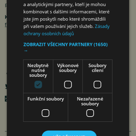
a analytickými partnery, kteří je mohou
pekingského času.
kombinovat s dalšími informacemi, které
KONTAKT
: Furniture China a Maison Shanghai,
jste jim poskytli nebo které shromáždili
furniture@imsinoexpo.com
při vašem používání jejich služeb.
Zásady
ochrany osobních údajů
ZOBRAZIT VŠECHNY PARTNERY
(1650)
→
Nezbytně
Výkonové
Soubory
nutné
soubory
cílení
soubory
Poslat mailem
Funkční soubory
Nezařazené
soubory