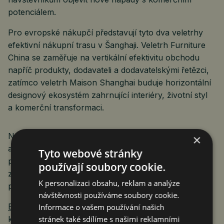
potenciálem.
Pro evropské nákupčí představují tyto dva veletrhy
efektivní nákupní trasu v Šanghaji. Veletrh Furniture
China se zaměřuje na vertikální efektivitu obchodu
napříč produkty, dodavateli a dodavatelskými řetězci,
zatímco veletrh Maison Shanghai buduje horizontální
designový ekosystém zahrnující interiéry, životní styl
a komerční transformaci.
Naplánujte si návštěvu s předstihem pomocí oficiální
×
aplikace
DTS FurnitureChina APP
, kde se můžete
Tyto webové stránky
předem zaregistrovat, prohlédnout si vystavovatele,
používají soubory cookie.
zasílat dotazy a sestavit si plán nákupů ještě před
K personalizaci obsahu, reklam a analýze
příjezdem.
návštěvnosti používáme soubory cookie.
Bezplatná předběžná registrace
pro návštěvníky je
Informace o vašem používání našich
stránek také sdílíme s našimi reklamními
k dispozici do 22:00 hodin dne 6. září 2026