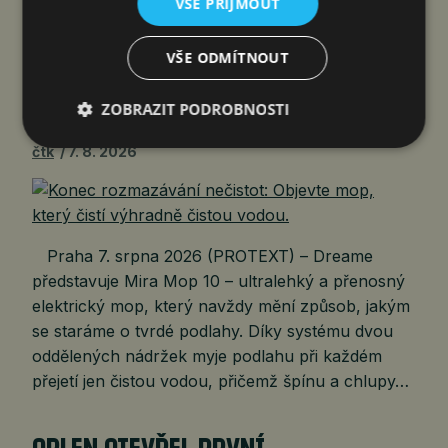
VŠE PŘIJMOUT
KONEC ROZMAZÁVÁNÍ NEČISTOT:
VŠE ODMÍTNOUT
OBJEVTE MOP, KTERÝ ČISTÍ
ZOBRAZIT PODROBNOSTI
VÝHRADNĚ ČISTOU VODOU.
čtk
7. 8. 2026
Praha 7. srpna 2026 (PROTEXT) – Dreame
představuje Mira Mop 10 – ultralehký a přenosný
elektrický mop, který navždy mění způsob, jakým
se staráme o tvrdé podlahy. Díky systému dvou
oddělených nádržek myje podlahu při každém
přejetí jen čistou vodou, přičemž špínu a chlupy…