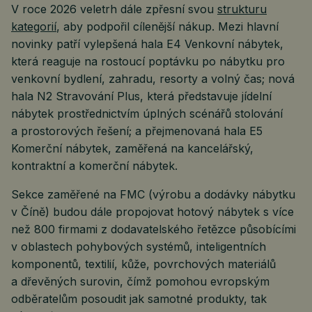
V roce 2026 veletrh dále zpřesní svou
strukturu
kategorií
, aby podpořil cílenější nákup. Mezi hlavní
novinky patří vylepšená hala E4 Venkovní nábytek,
která reaguje na rostoucí poptávku po nábytku pro
venkovní bydlení, zahradu, resorty a volný čas; nová
hala N2 Stravování Plus, která představuje jídelní
nábytek prostřednictvím úplných scénářů stolování
a prostorových řešení; a přejmenovaná hala E5
Komerční nábytek, zaměřená na kancelářský,
kontraktní a komerční nábytek.
Sekce zaměřené na FMC (výrobu a dodávky nábytku
v Číně) budou dále propojovat hotový nábytek s více
než 800 firmami z dodavatelského řetězce působícími
v oblastech pohybových systémů, inteligentních
komponentů, textilií, kůže, povrchových materiálů
a dřevěných surovin, čímž pomohou evropským
odběratelům posoudit jak samotné produkty, tak