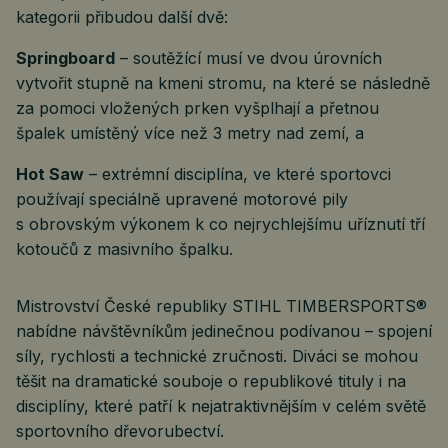
kategorii přibudou další dvě:
Springboard
– soutěžící musí ve dvou úrovních
vytvořit stupně na kmeni stromu, na které se následně
za pomoci vložených prken vyšplhají a přetnou
špalek umístěný více než 3 metry nad zemí, a
Hot Saw
– extrémní disciplína, ve které sportovci
používají speciálně upravené motorové pily
s obrovským výkonem k co nejrychlejšímu uříznutí tří
kotoučů z masivního špalku.
Mistrovství České republiky STIHL TIMBERSPORTS®
nabídne návštěvníkům jedinečnou podívanou – spojení
síly, rychlosti a technické zručnosti. Diváci se mohou
těšit na dramatické souboje o republikové tituly i na
disciplíny, které patří k nejatraktivnějším v celém světě
sportovního dřevorubectví.