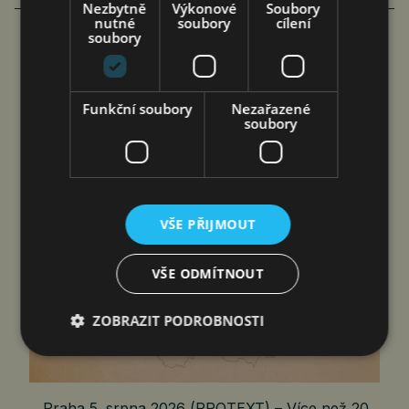
Nezbytně
Výkonové
Soubory
nutné
soubory
cílení
soubory
MEZINÁRODNÍ DEN PIVA: BILLA
SPOLUPRACUJE S VÍCE NEŽ 20
Funkční soubory
Nezařazené
REGIONÁLNÍMI PIVOVARY
soubory
čtk
5. 8. 2026
VŠE PŘIJMOUT
VŠE ODMÍTNOUT
ZOBRAZIT PODROBNOSTI
Praha 5. srpna 2026 (PROTEXT) – Více než 20