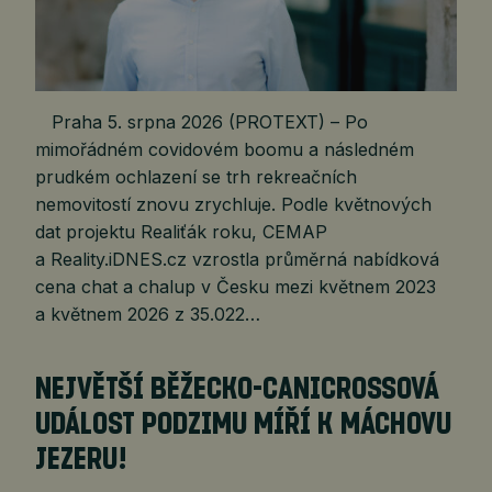
Praha 5. srpna 2026 (PROTEXT) – Po
mimořádném covidovém boomu a následném
prudkém ochlazení se trh rekreačních
nemovitostí znovu zrychluje. Podle květnových
dat projektu Realiťák roku, CEMAP
a Reality.iDNES.cz vzrostla průměrná nabídková
cena chat a chalup v Česku mezi květnem 2023
a květnem 2026 z 35.022…
NEJVĚTŠÍ BĚŽECKO-CANICROSSOVÁ
UDÁLOST PODZIMU MÍŘÍ K MÁCHOVU
JEZERU!