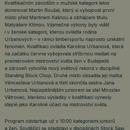
Kvalifikačním závodům v mužské kategorii letos
dominoval Martin Roušal, který si vybojoval první
místo před Martinem Kalinou a obhájcem titulu
Matyášem Klímou. Výjimečné výkony byly vidět
i v ženské kategorii, kterou ovládla rodina
Urbanových – v rámci timbersportu naprosto unikátní
fenomén. Kvalifikaci ovládla Karolina Urbanová, která
na začátku června vybojovala stříbrnou medaili na
premiérovém mistrovství světa žen v Budapešti
a zároveň vytvořila nový světový rekord v disciplíně
Standing Block Chop. Druhé místo obsadila její matka
Věnceslava Urbanová a třetí skončila sestra Jana
Urbanová. Nejúspěšnějším juniorem se stal Miroslav
Větrovec, kterému výsledky v kvalifikaci vynesly
stejně jako Karolině účast na mistrovství světa.
Program odstartuje už v 10:00 kategoriemi juniorů
a žen. Soutěžící se představí v disciplínách Stock Saw,