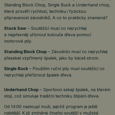
Standing Block Chop, Single Buck a Underhand chop,
které prověří rychlost, techniku i fyzickou
připravenost závodníků. A co to prakticky znamená?
Stock Saw
– Soutěžící musí co nejrychleji
a nejpřesněji uříznout kotouče dřeva pomocí
motorové pily.
Standing Block Chop
– Závodníci musí co nejrychleji
přesekat vzpřímený špalek, jako by káceli strom.
Single Buck
– Použitím ruční pily musí soutěžící co
nejrychleji přeříznout špalek dřeva.
Underhand Chop
– Sportovci sekají špalek, na kterém
stojí, což simuluje tradiční techniku štípání dřeva.
Od 14:00 nastoupí muži, jejichž program je ještě
nabitější. K již zmíněné čtveřici soutěží v mužské