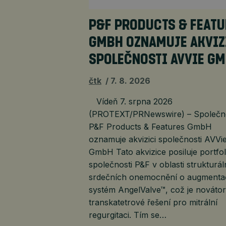
P&F PRODUCTS & FEAT
GMBH OZNAMUJE AKVIZ
SPOLEČNOSTI AVVIE G
čtk
7. 8. 2026
Vídeň 7. srpna 2026
(PROTEXT/PRNewswire) – Společn
P&F Products & Features GmbH
oznamuje akvizici společnosti AVVi
GmbH Tato akvizice posiluje portfol
společnosti P&F v oblasti strukturál
srdečních onemocnění o augmenta
systém AngelValve™, což je nováto
transkatetrové řešení pro mitrální
regurgitaci. Tím se…