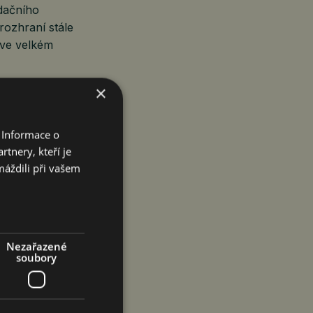
idačního
rozhraní stále
 ve velkém
×
edkem na
dizovaný
 ke zkrácení
 Informace o
zení
tnery, kteří je
máždili při vašem
 se přechodu
itelných,
Nezařazené
igenci vstupuje
soubory
urenceschopnost
mponent, ale
 do jediné