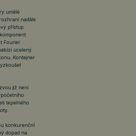
ury umělé
 rozhraní nadále
vý přístup
h komponent
t Fourier
nabízí ucelený
konu. Kontejner
vyzkoušet
vou již není
výpočetního
sti tepelného
oty.
vou konkurenční
ímý dopad na