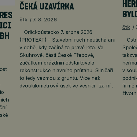
HEŘ
ČEKÁ UZAVÍRKA
BYL
URES
čtk
7. 8. 2026
ICI
čtk
Orlickoústecko 7. srpna 2026
MBH
(PROTEXT) – Stavební ruch neutichá ani
Ostra
v době, kdy začíná to pravé léto. Ve
Společ
Skuhrově, části České Třebové,
takzv
začátkem prázdnin odstartovala
heřma
ost
rekonstrukce hlavního průtahu. Silničáři
v sou
to tedy vezmou z gruntu. Více než
podnik
e
dvoukilometrový úsek ve vesnici i za ní…
firmě 
io
životn
ních
ční
rské