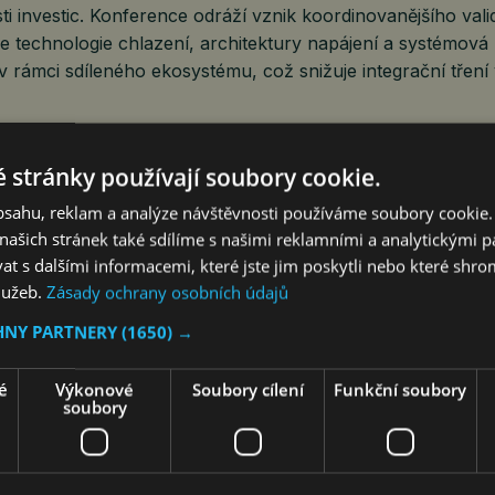
i investic. Konference odráží vznik koordinovanějšího val
se technologie chlazení, architektury napájení a systémová 
 v rámci sdíleného ekosystému, což snižuje integrační tření
řední princip společnosti Fourier: rychlost nasazení je výsl
 stránky používají soubory cookie.
ni. Prefabrikace, integrace ve výrobním závodě a standar
gn nejsou pouze inženýrskými strategiemi, ale mechanismy
obsahu, reklam a analýze návštěvnosti používáme soubory cookie.
snížení nejistoty na místě a umožnění předvídatelného nasa
ašich stránek také sdílíme s našimi reklamními a analytickými par
s vysokou hustotou.
 s dalšími informacemi, které jste jim poskytli nebo které shro
služeb.
Zásady ochrany osobních údajů
HNY PARTNERY
(1650) →
ditel pro příjmy společnosti Fourier, hovořil o zrychlujícím
rastruktuře pro umělou inteligenci a rostoucí potřebě nasad
é
Výkonové
Soubory cílení
Funkční soubory
ystémů pro datová centra. Infrastruktura pro umělou intel
soubory
 je hustota nezbytností, kapalné chlazení základem a konk
raci. Trh již nevyžaduje postupná vylepšení jednotlivých ko
témy, které sjednocují výpočetní výkon, chlazení a napájení