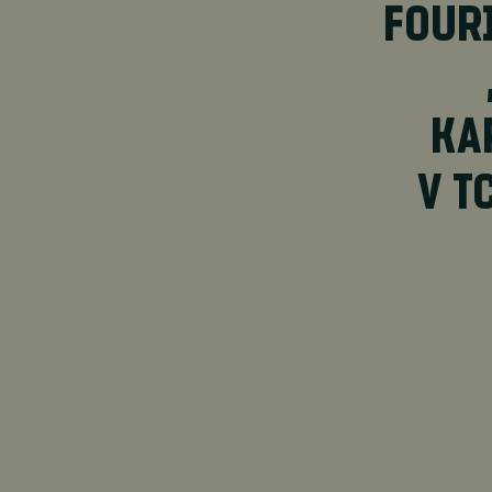
FOUR
KA
V T