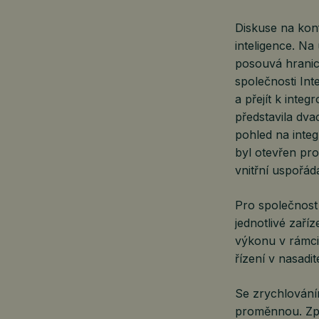
Diskuse na konf
inteligence. Na
posouvá hranic
společnosti In
a přejít k inte
představila dv
pohled na inte
byl otevřen pr
vnitřní uspořád
Pro společnost
jednotlivé zaří
výkonu v rámci
řízení v nasadi
Se zrychlováním
proměnnou. Zpož