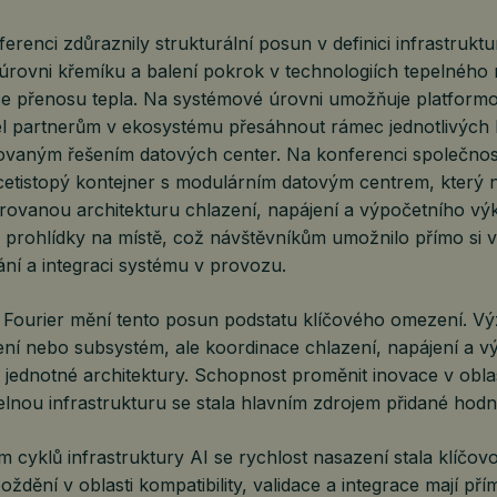
erenci zdůraznily strukturální posun v definici infrastrukt
 úrovni křemíku a balení pokrok v technologiích tepelného
e přenosu tepla. Na systémové úrovni umožňuje platformo
tel partnerům v ekosystému přesáhnout rámec jednotlivýc
grovaným řešením datových center. Na konferenci společnos
acetistopý kontejner s modulárním datovým centrem, který 
grovanou architekturu chlazení, napájení a výpočetního vý
o prohlídky na místě, což návštěvníkům umožnilo přímo si 
ání a integraci systému v provozu.
 Fourier mění tento posun podstatu klíčového omezení. Výz
zení nebo subsystém, ale koordinace chlazení, napájení a 
 jednotné architektury. Schopnost proměnit inovace v obla
telnou infrastrukturu se stala hlavním zdrojem přidané hodn
 cyklů infrastruktury AI se rychlost nasazení stala klíčo
dění v oblasti kompatibility, validace a integrace mají př