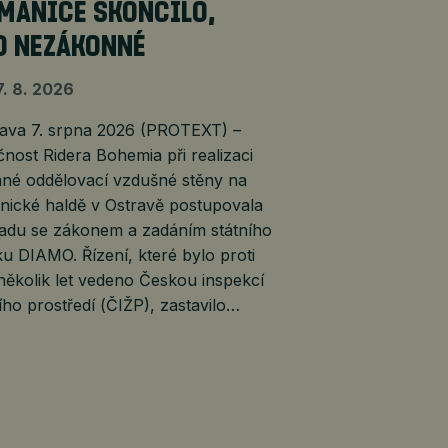
MANICE SKONČILO,
O NEZÁKONNÉ
7. 8. 2026
va 7. srpna 2026 (PROTEXT) –
nost Ridera Bohemia při realizaci
ané oddělovací vzdušné stěny na
nické haldě v Ostravě postupovala
ladu se zákonem a zadáním státního
u DIAMO. Řízení, které bylo proti
několik let vedeno Českou inspekcí
ího prostředí (ČIŽP), zastavilo…