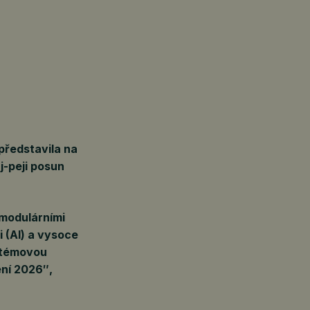
představila na
j-peji posun
 modulárními
 (AI) a vysoce
stémovou
ení 2026″,