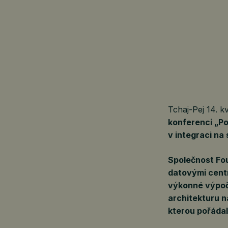
Tchaj-Pej 14. 
konferenci „Po
v integraci na
Společnost Fou
datovými centr
výkonné výpoč
architekturu n
kterou pořádal