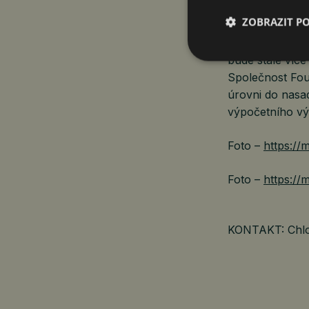
architektury a 
ZOBRAZIT P
S ohledem na bu
bude stále víc
Společnost Fou
úrovni do nasad
výpočetního v
Foto –
https:/
Foto –
https:/
KONTAKT: Chloe