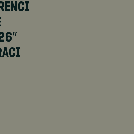
RENCI
E
26″
RACI