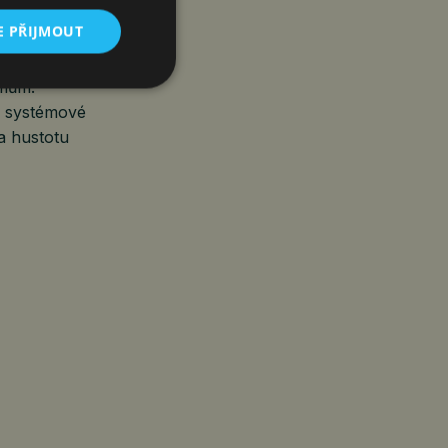
E PŘIJMOUT
, se odvětví
émům.
a systémové
 a hustotu