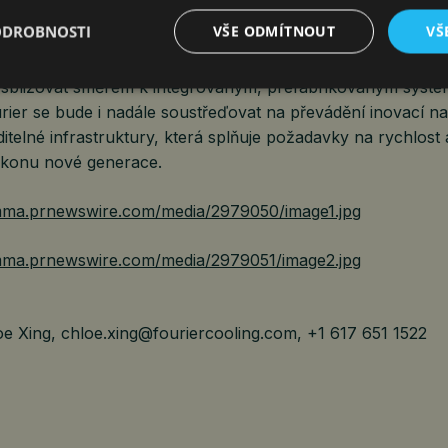
jsou dodávány konzistentně v globálních prostředích.
ODROBNOSTI
VŠE ODMÍTNOUT
VŠ
doucnost, zatímco se infrastruktura AI globálně rozšiřuje
e sbližovat směrem k integrovaným, prefabrikovaným syst
rier se bude i nadále soustřeďovat na převádění inovací n
itelné infrastruktury, která splňuje požadavky na rychlost
ýkonu nové generace.
/mma.prnewswire.com/media/2979050/image1.jpg
/mma.prnewswire.com/media/2979051/image2.jpg
 Xing, chloe.xing@fouriercooling.com, +1 617 651 1522