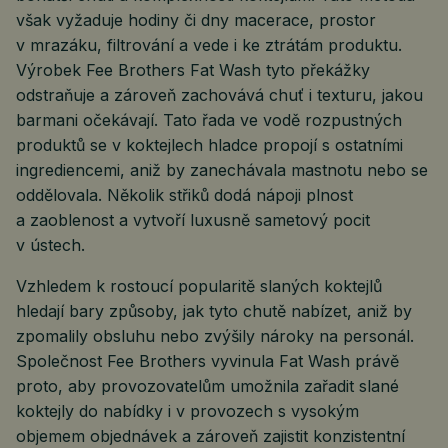
však vyžaduje hodiny či dny macerace, prostor
v mrazáku, filtrování a vede i ke ztrátám produktu.
Výrobek Fee Brothers Fat Wash tyto překážky
odstraňuje a zároveň zachovává chuť i texturu, jakou
barmani očekávají. Tato řada ve vodě rozpustných
produktů se v koktejlech hladce propojí s ostatními
ingrediencemi, aniž by zanechávala mastnotu nebo se
oddělovala. Několik střiků dodá nápoji plnost
a zaoblenost a vytvoří luxusně sametový pocit
v ústech.
Vzhledem k rostoucí popularitě slaných koktejlů
hledají bary způsoby, jak tyto chutě nabízet, aniž by
zpomalily obsluhu nebo zvýšily nároky na personál.
Společnost Fee Brothers vyvinula Fat Wash právě
proto, aby provozovatelům umožnila zařadit slané
koktejly do nabídky i v provozech s vysokým
objemem objednávek a zároveň zajistit konzistentní