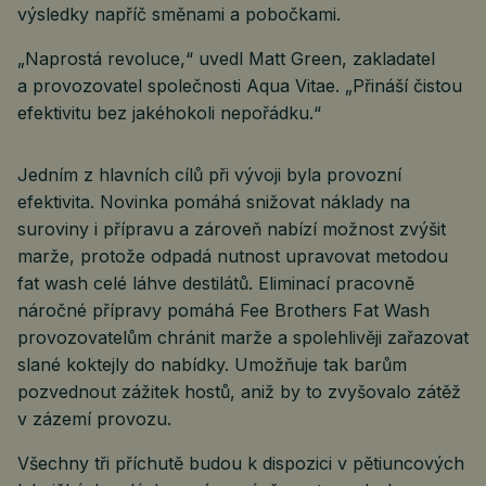
výsledky napříč směnami a pobočkami.
„Naprostá revoluce,“ uvedl Matt Green, zakladatel
a provozovatel společnosti Aqua Vitae. „Přináší čistou
efektivitu bez jakéhokoli nepořádku.“
Jedním z hlavních cílů při vývoji byla provozní
efektivita. Novinka pomáhá snižovat náklady na
suroviny i přípravu a zároveň nabízí možnost zvýšit
marže, protože odpadá nutnost upravovat metodou
fat wash celé láhve destilátů. Eliminací pracovně
náročné přípravy pomáhá Fee Brothers Fat Wash
provozovatelům chránit marže a spolehlivěji zařazovat
slané koktejly do nabídky. Umožňuje tak barům
pozvednout zážitek hostů, aniž by to zvyšovalo zátěž
v zázemí provozu.
Všechny tři příchutě budou k dispozici v pětiuncových