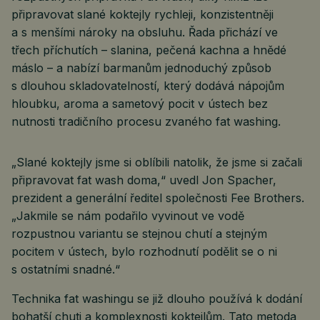
připravovat slané koktejly rychleji, konzistentněji
a s menšími nároky na obsluhu. Řada přichází ve
třech příchutích – slanina, pečená kachna a hnědé
máslo – a nabízí barmanům jednoduchý způsob
s dlouhou skladovatelností, který dodává nápojům
hloubku, aroma a sametový pocit v ústech bez
nutnosti tradičního procesu zvaného fat washing.
„Slané koktejly jsme si oblíbili natolik, že jsme si začali
připravovat fat wash doma,“ uvedl Jon Spacher,
prezident a generální ředitel společnosti Fee Brothers.
„Jakmile se nám podařilo vyvinout ve vodě
rozpustnou variantu se stejnou chutí a stejným
pocitem v ústech, bylo rozhodnutí podělit se o ni
s ostatními snadné.“
Technika fat washingu se již dlouho používá k dodání
bohatší chuti a komplexnosti koktejlům. Tato metoda