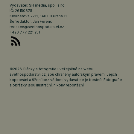
Vydavatel: SH media, spol. s r.o.
IČ: 26150875
Kloknerova 2212, 148 00 Praha 11
Šéfredaktor: Jan Ferenc
redakce@svethospodarstvi.cz
+420 777 221 251
©2026 Články a fotografie uveřejněné na webu
svethospodarstvi.cz jsou chráněny autorským právem. Jejich
kopírování a šíření bez vědomí vydavatele je trestné. Fotografie
a obrázky jsou ilustrační, nikoliv reportážní.