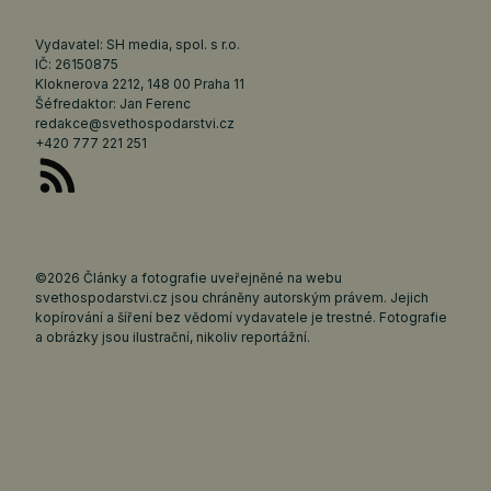
Vydavatel: SH media, spol. s r.o.
IČ: 26150875
Kloknerova 2212, 148 00 Praha 11
Šéfredaktor: Jan Ferenc
redakce@svethospodarstvi.cz
+420 777 221 251
©2026 Články a fotografie uveřejněné na webu
svethospodarstvi.cz jsou chráněny autorským právem. Jejich
kopírování a šíření bez vědomí vydavatele je trestné. Fotografie
a obrázky jsou ilustrační, nikoliv reportážní.