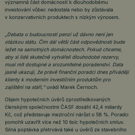
významná část domácností k dlouhodobému
investování vůbec nedostala nebo by zůstávala
v konzervativních produktech s nízkým výnosem.
„Debata o budoucnosti penzí už dávno není jen
otázkou státu. Čím dál větší část odpovědnosti bude
ležet na samotných domácnostech. Pokud chceme,
aby si lidé skutečně vytvářeli dlouhodobé rezervy,
musí mít dostupné a srozumitelné poradenství. Data
jasně ukazují, že právě finanční poradci dnes přivádějí
klienty k moderním investičním produktům pro
zajištění na stáří,“
uvádí Marek Černoch.
Objem hypotečních úvěrů zprostředkovaných
členskými společnostmi ČASF dosáhl 42,4 miliardy
Kč, což představuje meziroční nárůst o 58 %. Poradci
pomohli uzavřít více než 10 tisíc hypotečních smluv.
Silná poptávka přetrvává také u úvěrů ze stavebního