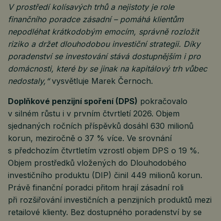
V prostředí kolísavých trhů a nejistoty je role
finančního poradce zásadní – pomáhá klientům
nepodléhat krátkodobým emocím, správně rozložit
riziko a držet dlouhodobou investiční strategii. Díky
poradenství se investování stává dostupnějším i pro
domácnosti, které by se jinak na kapitálový trh vůbec
nedostaly,“
vysvětluje Marek Černoch.
Doplňkové penzijní spoření (DPS)
pokračovalo
v silném růstu i v prvním čtvrtletí 2026. Objem
sjednaných ročních příspěvků dosáhl 630 milionů
korun, meziročně o 37 % více. Ve srovnání
s předchozím čtvrtletím vzrostl objem DPS o 19 %.
Objem prostředků vložených do Dlouhodobého
investičního produktu (DIP) činil 449 milionů korun.
Právě finanční poradci přitom hrají zásadní roli
při rozšiřování investičních a penzijních produktů mezi
retailové klienty. Bez dostupného poradenství by se