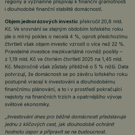
regiony a významně přispívají k finanční gramotnosti
i dlouhodobé finanční stabilitě domácností.
Objem jednorázových investic
překročil 20,8 mld.
Kč. Ve srovnání se stejným obdobím loňského roku
jde o mírný pokles o necelá 4 %, oproti předchozímu
čtvrtletí však objem investic vzrostl o více než 22 %.
Pravidelné investice mezikvartálně rovněž posílily –
z 1,19 mld. Kč ve čtvrtém čtvrtletí 2025 na 1,45 mld.
Kč. Meziročně však zůstaly přibližně o 5 % nižší. Data
potvrzují, že domácnosti se po závěru loňského roku
postupně vracejí k investování a dlouhodobému
finančnímu plánování, a to i v prostředí pokračující
nejistoty na finančních trzích a opatrnějšího vývoje
světové ekonomiky.
„Investování dnes pro běžné domácnosti představuje
jednu z klíčových cest, jak dlouhodobě ochránit
hodnotu úspor a připravit se na budoucnost.