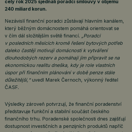
celý rok 2025 sjednali poradci smlouvy v objemu
240 miliard korun.
Nezávislí finanční poradci zůstávají hlavním kanálem,
který běžným domácnostem pomáhá orientovat se
v čím dál složitějším světě financí.
„Poradci
v posledních měsících kromě řešení bytových potřeb
daleko častěji motivují domácnosti k vytváření
dlouhodobých rezerv a pomáhají jim připravit se na
ekonomickou realitu dneška, kdy je role vlastních
úspor při finančním plánování v době penze stále
důležitější,“
uvedl Marek Černoch, výkonný ředitel
ČASF.
Výsledky zároveň potvrzují, že finanční poradenství
představuje funkční a stabilní součást českého
finančního trhu. Poradenské společnosti dnes zajišťují
dostupnost investičních a penzijních produktů napříč