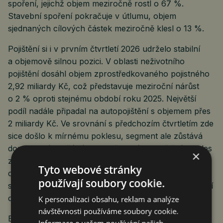
spoření, jejichž objem meziročně rostl o 67 %.
Stavební spoření pokračuje v útlumu, objem
sjednaných cílových částek meziročně klesl o 13 %.
Pojištění si i v prvním čtvrtletí 2026 udrželo stabilní
a objemově silnou pozici. V oblasti neživotního
pojištění dosáhl objem zprostředkovaného pojistného
2,92 miliardy Kč, což představuje meziroční nárůst
o 2 % oproti stejnému období roku 2025. Největší
podíl nadále připadal na autopojištění s objemem přes
2 miliardy Kč. Ve srovnání s předchozím čtvrtletím zde
sice došlo k mírnému poklesu, segment ale zůstává
dominantní součástí trhu neživotního pojištění. Pokles
×
zaznamenalo také ostatní neživotní pojištění, zatímco
Tyto webové stránky
cestovní pojištění naopak mezikvartálně rostlo, což
používají soubory cookie.
souvisí se zvýšeným zájmem domácností o zahraniční
cesty před začátkem hlavní turistické sezóny.
K personalizaci obsahu, reklam a analýze
návštěvnosti používáme soubory cookie.
Běžně placené životní pojištění dosáhlo objemu 1,63