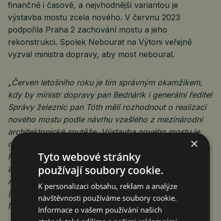
finančně i časově, a nejvhodnější variantou je
výstavba mostu zcela nového. V červnu 2023
podpořila Praha 2 zachování mostu a jeho
rekonstrukci. Spolek Nebourat na Výtoni veřejně
vyzval ministra dopravy, aby most neboural.
„Červen letošního roku je tím správným okamžikem,
kdy by ministr dopravy pan Bednárik i generální ředitel
Správy železnic pan Tóth měli rozhodnout o realizaci
nového mostu podle návrhu vzešlého z mezinárodní
architektonické soutěže. Výstavba nového mostu je
×
nejlepším řešením pro Prahu i českou železnici.
Tyto webové stránky
Pánové, nebojte se hlasité aktivistické menšiny
používají soubory cookie.
a udělejte rozhodnutí, na které všichni čekají.
A nebojte se rozporovat posudky, které si
K personalizaci obsahu, reklam a analýze
(s předvídatelnými výsledky) nechal zpracovat
návštěvnosti používáme soubory cookie.
NPÚ.“
uzavřel Josef Hendrych.
Informace o vašem používání našich