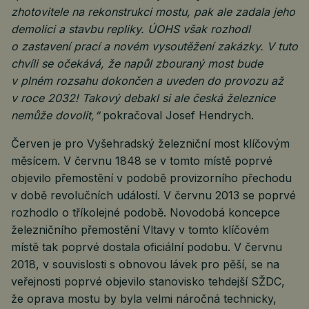
zhotovitele na rekonstrukci mostu, pak ale zadala jeho
demolici a stavbu repliky. ÚOHS však rozhodl
o zastavení prací a novém vysoutěžení zakázky. V tuto
chvíli se očekává, že napůl zbouraný most bude
v plném rozsahu dokončen a uveden do provozu až
v roce 2032! Takový debakl si ale česká železnice
nemůže dovolit,“
pokračoval Josef Hendrych.
Červen je pro Vyšehradský železniční most klíčovým
měsícem. V červnu 1848 se v tomto místě poprvé
objevilo přemostění v podobě provizorního přechodu
v době revolučních událostí. V červnu 2013 se poprvé
rozhodlo o tříkolejné podobě. Novodobá koncepce
železničního přemostění Vltavy v tomto klíčovém
místě tak poprvé dostala oficiální podobu. V červnu
2018, v souvislosti s obnovou lávek pro pěší, se na
veřejnosti poprvé objevilo stanovisko tehdejší SŽDC,
že oprava mostu by byla velmi náročná technicky,