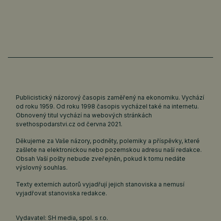
Publicistický názorový časopis zaměřený na ekonomiku. Vychází
od roku 1959. Od roku 1998 časopis vycházel také na internetu.
Obnovený titul vychází na webových stránkách
svethospodarstvi.cz
od června 2021.
Děkujeme za Vaše názory, podněty, polemiky a příspěvky, které
zašlete na elektronickou nebo pozemskou adresu naší redakce.
Obsah Vaší pošty nebude zveřejněn, pokud k tomu nedáte
výslovný souhlas.
Texty externích autorů vyjadřují jejich stanoviska a nemusí
vyjadřovat stanoviska redakce.
Vydavatel: SH media, spol. s r.o.