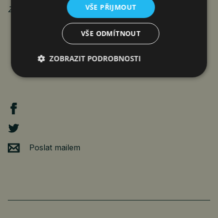
VŠE PŘIJMOUT
Zdroj: Spolek pro efektivní železnici
VŠE ODMÍTNOUT
ZOBRAZIT PODROBNOSTI
Poslat mailem