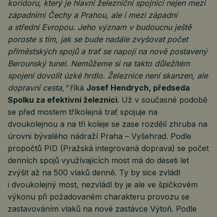
koridoru, který je hlavní železniční spojnicí nejen mezi
západními Čechy a Prahou, ale i mezi západní
a střední Evropou. Jeho význam v budoucnu ještě
poroste s tím, jak se bude nadále zvyšovat počet
příměstských spojů a trať se napojí na nově postavený
Berounský tunel. Nemůžeme si na takto důležitém
spojení dovolit úzké hrdlo. Železnice není skanzen, ale
dopravní cesta,“
říká
Josef Hendrych, předseda
Spolku za efektivní železnici
. Už v současné podobě
se před mostem tříkolejná trať spojuje na
dvoukolejnou a na tři koleje se zase rozdělí zhruba na
úrovni bývalého nádraží Praha – Vyšehrad. Podle
propočtů PID (Pražská integrovaná doprava) se počet
denních spojů využívajících most má do deseti let
zvýšit až na 500 vlaků denně. Ty by sice zvládl
i dvoukolejný most, nezvládl by je ale ve špičkovém
výkonu při požadovaném charakteru provozu se
zastavováním vlaků na nové zastávce Výtoň. Podle