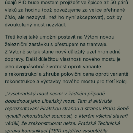
údajů PID bude mostem projíždět ve špičce až 50 párů
vlaků za hodinu (což považujeme za velice přehnané
číslo, ale nezbývá, než ho nyní akceptovat), což by
dvoukolejný most nezvládl.
Třetí kolej také umožní postavit na Výtoni novou
železniční zastávku s přestupem na tramvaje.
Z Výtoně se tak stane nový důležitý uzel hromadné
dopravy. Další důležitou vlastností nového mostu je
jeho dvojnásobná životnost oproti variantě
s rekonstrukcí a zhruba poloviční cena oproti variantě
rekonstrukce a výstavby nového mostu pro třetí kolej.
„Vyšehradský most nesmí v žádném případě
dopadnout jako Libeňský most. Tam si aktivisté
reprezentovaní Pirátskou stranou a stranou Praha Sobě
vynutili rekonstrukci soumostí, o kterém všichni stavaři
věděli, že zrekonstruovat nelze. Pražská Technická
správa komunikací (TSK) nejdříve vysoutěžila