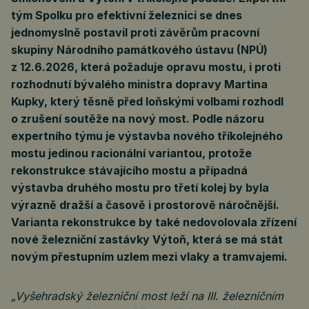
tým Spolku pro efektivní železnici se dnes
jednomyslně postavil proti závěrům pracovní
skupiny Národního památkového ústavu (NPÚ)
z 12.6.2026, která požaduje opravu mostu, i proti
rozhodnutí bývalého ministra dopravy Martina
Kupky, který těsně před loňskými volbami rozhodl
o zrušení soutěže na nový most. Podle názoru
expertního týmu je výstavba nového tříkolejného
mostu jedinou racionální variantou, protože
rekonstrukce stávajícího mostu a případná
výstavba druhého mostu pro třetí kolej by byla
výrazně dražší a časově i prostorově náročnější.
Varianta rekonstrukce by také nedovolovala zřízení
nové železniční zastávky Výtoň, která se má stát
novým přestupním uzlem mezi vlaky a tramvajemi.
„Vyšehradský železniční most leží na III. železničním