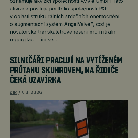
oznamuje akvizici společnosti AVVie GmbH Tato
akvizice posiluje portfolio společnosti P&F
v oblasti strukturálních srdečních onemocnění
o augmentační systém AngelValve™, což je
novátorské transkatetrové řešení pro mitrální
regurgitaci. Tím se…
SILNIČÁŘI PRACUJÍ NA VYTÍŽENÉM
PRŮTAHU SKUHROVEM, NA ŘIDIČE
ČEKÁ UZAVÍRKA
čtk
7. 8. 2026