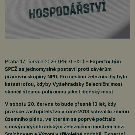
Praha 17. června 2026 (PROTEXT) –
Expertní tým
SPEŽ se jednomyslně postavil proti závěrům
pracovní skupiny NPÚ. Pro českou železnici by bylo
katastrofou, kdyby Vyšehradský železniční most
skončil stejnou pohromou jako Libeňský most
V sobotu 20. června to bude přesně 13 let, kdy
pražské zastupitelstvo v roce 2013 schválilo změnu
územního plánu, ve kterém se poprvé počítalo
s novým Vyšehradským železničním mostem mezi
Smíchovem a Výtoní v tříkolejné podobě. Expertní