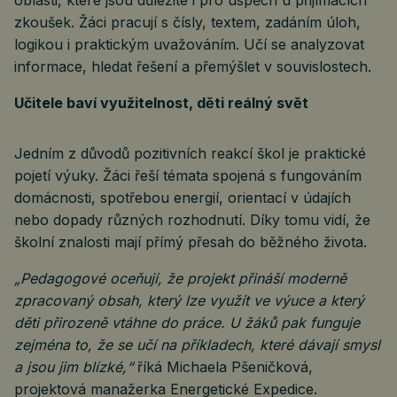
oblasti, které jsou důležité i pro úspěch u přijímacích
zkoušek. Žáci pracují s čísly, textem, zadáním úloh,
logikou i praktickým uvažováním. Učí se analyzovat
informace, hledat řešení a přemýšlet v souvislostech.
Učitele baví využitelnost, děti reálný svět
Jedním z důvodů pozitivních reakcí škol je praktické
pojetí výuky. Žáci řeší témata spojená s fungováním
domácnosti, spotřebou energií, orientací v údajích
nebo dopady různých rozhodnutí. Díky tomu vidí, že
školní znalosti mají přímý přesah do běžného života.
„Pedagogové oceňují, že projekt přináší moderně
zpracovaný obsah, který lze využít ve výuce a který
děti přirozeně vtáhne do práce. U žáků pak funguje
zejména to, že se učí na příkladech, které dávají smysl
a jsou jim blízké,“
říká Michaela Pšeničková,
projektová manažerka Energetické Expedice.