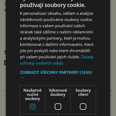
ČTK Connect ke zprávě vydává obrazovou přílohu,
používají soubory cookie.
která je k dispozici na adrese
https://www.protext.cz
.
K personalizaci obsahu, reklam a analýze
návštěvnosti používáme soubory cookie.
Informace o vašem používání našich
stránek také sdílíme s našimi reklamními
a analytickými partnery, kteří je mohou
kombinovat s dalšími informacemi, které
jste jim poskytli nebo které shromáždili
při vašem používání jejich služeb.
Zásady
Poslat mailem
ochrany osobních údajů
ZOBRAZIT VŠECHNY PARTNERY
(1650)
→
Nezbytně
Výkonové
Soubory
nutné
soubory
cílení
soubory
FAMILIARITÉ: POETICKÉ PROPOJENÍ
FILMU A LITERATURY