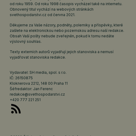
od roku 1959. Od roku 1998 časopis vycházel také na internetu.
Obnovený titul vychází na webových stránkách
svethospodarstvi.cz
od června 2021.
Děkujeme za Vaše názory, podněty, polemiky a příspěvky, které
zašlete na elektronickou nebo pozemskou adresu naší redakce.
Obsah Vaší pošty nebude zveřejněn, pokud k tomu nedáte
výslovný souhlas.
Texty externích autorů vyjadřují jejich stanoviska a nemusí
vyjadřovat stanoviska redakce.
Vydavatel: SH media, spol. s r.o.
IČ: 26150875
Kloknerova 2212, 148 00 Praha 11
Šéfredaktor: Jan Ferenc
redakce@svethospodarstvi.cz
+420 777 221 251