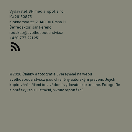
Vydavatel: SH media, spol. s r.o.
IČ: 26150875
Kloknerova 2212, 148 00 Praha 11
Šéfredaktor: Jan Ferenc
redakce@svethospodarstvi.cz
+420 777 221 251
©2026 Články a fotografie uveřejněné na webu
svethospodarstvi.cz jsou chráněny autorským právem. Jejich
kopírování a šíření bez vědomí vydavatele je trestné. Fotografie
a obrázky jsou ilustrační, nikoliv reportážní.