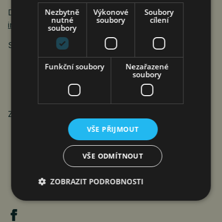
Nezbytně
Výkonové
Soubory
Distributor pro ČR a SR: Tygotec s.r.o.,
nutné
soubory
cílení
info@tygotec.eu
,
www.tygotec.cz
soubory
Sledujte nás na Instagramu:
Tygotec_cz_sk
Funkční soubory
Nezařazené
soubory
Zdroj: Enabot
VŠE PŘIJMOUT
VŠE ODMÍTNOUT
ZOBRAZIT PODROBNOSTI