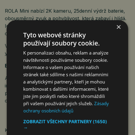
ROLA Mini nabízí 2K kameru, 25denní výdrž baterie,
obousměrný zvuk a pohyblivost, která zabaví i hlídá.
×
Ideální dárek pro majitele psů a koček i rodiče, kteří
chtějí být v kontaktu s domovem kdykoli.
Tyto webové stránky
používají soubory cookie.
VIDEO:
https://www.youtube.com/watch?
K personalizaci obsahu, reklam a analýze
v=uldvYYsSvwY
návštěvnosti používáme soubory cookie.
Enabot
– dárek, který spojuje rodinu
Informace o vašem používání našich
stránek také sdílíme s našimi reklamními
Ať už chcete dohled nad dětmi, péči o seniory, nebo
a analytickými partnery, kteří je mohou
interaktivní zábavu pro mazlíčky, roboty Enabot
kombinovat s dalšími informacemi, které
představují ideální vánoční dárek pro moderní
jste jim poskytli nebo které shromáždili
domácnosti.
při vašem používání jejich služeb.
Zásady
ochrany osobních údajů
ZOBRAZIT VŠECHNY PARTNERY
(1650)
→
Kontakt