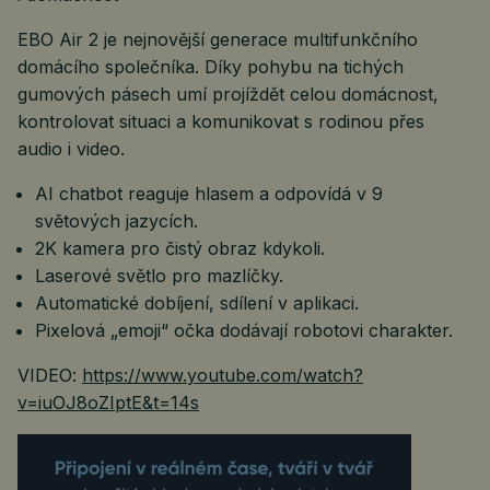
EBO Air 2 je nejnovější generace multifunkčního
domácího společníka. Díky pohybu na tichých
gumových pásech umí projíždět celou domácnost,
kontrolovat situaci a komunikovat s rodinou přes
audio i video.
AI chatbot reaguje hlasem a odpovídá v 9
světových jazycích.
2K kamera pro čistý obraz kdykoli.
Laserové světlo pro mazlíčky.
Automatické dobíjení, sdílení v aplikaci.
Pixelová „emoji“ očka dodávají robotovi charakter.
VIDEO:
https://www.youtube.com/watch?
v=iuOJ8oZIptE&t=14s