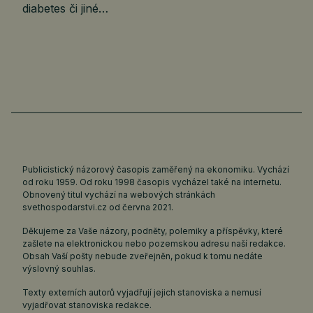
diabetes či jiné…
Publicistický názorový časopis zaměřený na ekonomiku. Vychází
od roku 1959. Od roku 1998 časopis vycházel také na internetu.
Obnovený titul vychází na webových stránkách
svethospodarstvi.cz
od června 2021.
Děkujeme za Vaše názory, podněty, polemiky a příspěvky, které
zašlete na elektronickou nebo pozemskou adresu naší redakce.
Obsah Vaší pošty nebude zveřejněn, pokud k tomu nedáte
výslovný souhlas.
Texty externích autorů vyjadřují jejich stanoviska a nemusí
vyjadřovat stanoviska redakce.