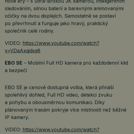
nové éry – s ultra-širokou 3K kamerou, inteligentním
sledováním, silnou baterií a barevnými animovanými
očičky na dvou displejích. Samostatně se postaví
po převrhnutí a funguje jako hravý, praktický
společník celé rodiny.
VIDEO:
https://www.youtube.com/watch?
v=VDaAxqjdsg8
EBO SE
– Mobilní Full HD kamera pro každodenní klid
a bezpečí
EBO SE je cenově dostupná volba, která přináší
spolehlivý dohled, Full HD video, detekci zvuku
a pohybu a obousměrnou komunikaci. Díky
plánovaným trasám pokryje více místností než běžné
IP kamery.
VIDEO:
https://www.youtube.com/watch?