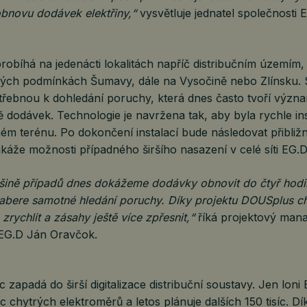
obnovu dodávek elektřiny,“
vysvětluje jednatel společnosti 
 probíhá na jedenácti lokalitách napříč distribučním územím,
ých podmínkách Šumavy, dále na Vysočině nebo Zlínsku. 
otřebnou k dohledání poruchy, která dnes často tvoří význ
 dodávek. Technologie je navržena tak, aby byla rychle in
ém terénu. Po dokončení instalací bude následovat přibližně
káže možnosti případného širšího nasazení v celé síti EG.D
tšině případů dnes dokážeme dodávky obnovit do čtyř hodi
 zabere samotné hledání poruchy. Díky projektu DOUSplus c
zrychlit a zásahy ještě více zpřesnit,“
říká projektový man
 EG.D Ján Oravčok.
zapadá do širší digitalizace distribuční soustavy. Jen loni 
síc chytrých elektroměrů a letos plánuje dalších 150 tisíc. D