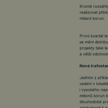
Kromě rozsáhlý
realizovat přib
miliard korun.
První kvartál le
se mění distribu
projekty také l
a větší odolnos
Nová trafostan
Jedním z příkla
vedení v lokali
i vysokého napě
milionů korun 
dlouhodobě prob
náchylnosti k 