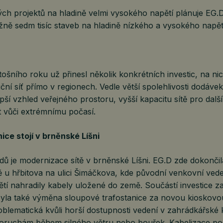
ch projektů na hladině velmi vysokého napětí plánuje EG.
ližně sedm tisíc staveb na hladině nízkého a vysokého napě
tošního roku už přinesl několik konkrétních investic, na nich
ční síť přímo v regionech. Vedle větší spolehlivosti dodávek
epší vzhled veřejného prostoru, vyšší kapacitu sítě pro dalš
t vůči extrémnímu počasí.
ice stojí v brněnské Líšni
dů je modernizace sítě v brněnské Líšni. EG.D zde dokončil
tě u hřbitova na ulici Šimáčkova, kde původní venkovní ved
tí nahradily kabely uložené do země. Součástí investice z
byla také výměna sloupové trafostanice za novou kioskovou
lematická kvůli horší dostupnosti vedení v zahrádkářské k
poruchám během silného větru nebo bouřek. Kabelizace pod