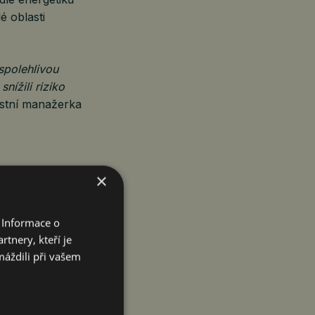
é oblasti
spolehlivou
nížili riziko
astní manažerka
×
Generála Šimka,
 Informace o
téměř 14 milionů
tnery, kteří je
ních sloupů
máždili při vašem
iemi pro
í dispečerům
yšší stability
že zmizely