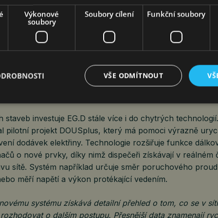
ící do chodníků nebo zahrad.
é
Výkonové
Soubory cílení
Funkční soubory
soubory
val kabelizaci vedení nízkého i vysokého napětí i kompletn
upů. Lokalita se tím nejen esteticky pročistila, ale zároveň 
ší rozvoj,“ přibližuje oblastní manažerka EG.D Veronika M
ODROBNOSTI
VŠE ODMÍTNOUT
VŠ
ogie pomáhají rychleji odhalovat poruchy
h staveb investuje EG.D stále více i do chytrých technolog
al pilotní projekt DOUSplus, který má pomoci výrazně urychl
ení dodávek elektřiny. Technologie rozšiřuje funkce dálk
čů o nové prvky, díky nimž dispečeři získávají v reálném č
avu sítě. Systém například určuje směr poruchového proud
ebo měří napětí a výkon protékající vedením.
novému systému získává detailní přehled o tom, co se v síti
 rozhodovat o dalším postupu. Přesnější data znamenají rych