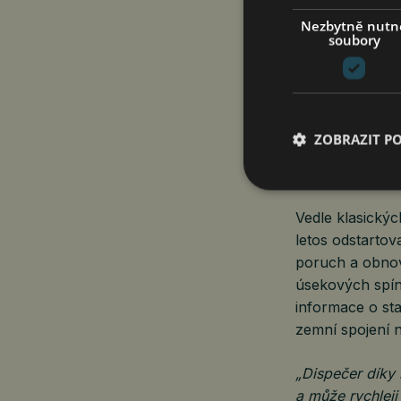
sloupy zasahuj
Nezbytně nutn
soubory
„Projekt zahrno
dosavadních slo
prostor pro dal
ZOBRAZIT P
Chytré technol
Vedle klasickýc
letos odstartov
poruch a obnov
úsekových spína
informace o st
zemní spojení n
„Dispečer díky 
a může rychleji