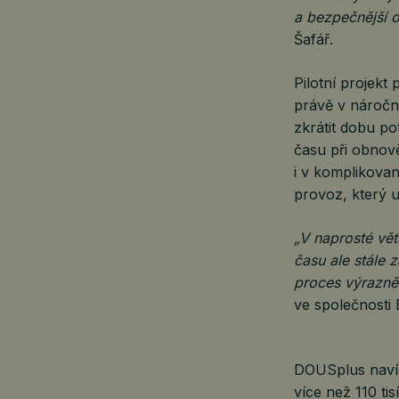
a bezpečnější 
Šafář.
Pilotní projekt
právě v náročn
zkrátit dobu p
času při obnově
i v komplikovan
provoz, který u
„V naprosté vě
času ale stále
proces výrazně 
ve společnosti
DOUSplus navíc 
více než 110 ti