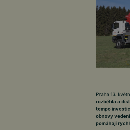
Praha 13. květ
rozběhla a dis
tempo investic
obnovy vedení 
pomáhají rychl