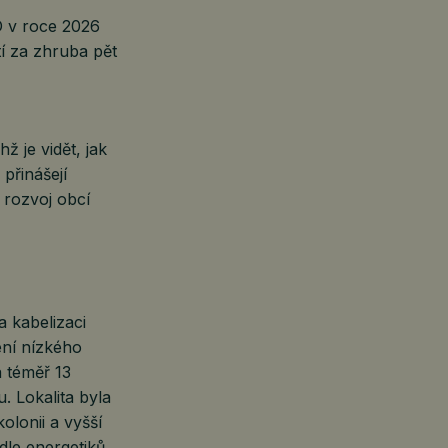
D v roce 2026
tí za zhruba pět
ž je vidět, jak
 přinášejí
í rozvoj obcí
a kabelizaci
ení nízkého
a téměř 13
. Lokalita byla
olonii a vyšší
le energetiků