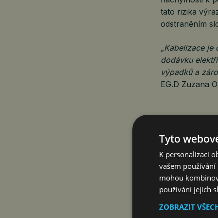
tato rizika výr
odstraněním sl
„Kabelizace je 
dodávku elektři
výpadků a záro
EG.D Zuzana O
V Břeclavi pro
Tyto webové
Podobný projekt
K personalizaci 
Ostrov a U Lesa
vašem používání n
korun zahrnova
mohou kombinovat
i výměnu trafo
používání jejich 
dálkové řízení
rychlejší reakci
ZOBRAZIT VŠEC
dodávek přines