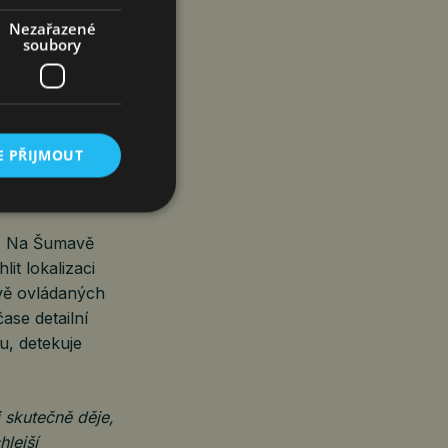
Nezařazené
soubory
í odstranění
se uvolnil
ašková.
E PŘIJMOUT
ií. Na Šumavě
it lokalizaci
ově ovládaných
ase detailní
u, detekuje
 skutečně děje,
lejší