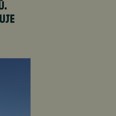
Ů.
UJE