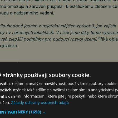
azně omezuje a zároveň přispěla i k estetickému zlepšení cel
oupů a nadzemního vedení.
dlouhodobě jedním z nejefektivnějších způsobů, jak zajistit 
ny i v náročných lokalitách. V Líšni jsme díky tomu výrazně s
veň zlepšili podmínky pro budoucí rozvoj území,“
říká obl
ujezdská.
běhla kabelizace za 14 milionů korun
 stránky používají soubory cookie.
 letos skončil také v Břeclavi. Ve Staré Břeclavi v ulicích 
obsahu, reklam a analýze návštěvnosti používáme soubory cookie.
 nahradily vzdušné vedení podzemní kabely. Investice za 
ašich stránek také sdílíme s našimi reklamními a analytickými par
la kabelizaci nízkého i vysokého napětí, odstranění původ
 s dalšími informacemi, které jste jim poskytli nebo které shro
stanice za novou kioskovou variantu vybavenou technolog
služeb.
Zásady ochrany osobních údajů
 a sledování kvality dodávek. Právě moderní prvky umožňuj
 při výpadcích a efektivnější správu celé lokální sítě. Vedle v
HNY PARTNERY
(1650) →
la stavba také výrazné zlepšení veřejného prostoru, proto