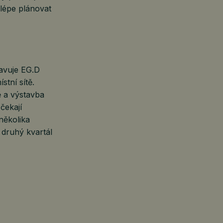
a lépe plánovat
avuje EG.D
stní sítě.
ě a výstavba
čekají
několika
 druhý kvartál