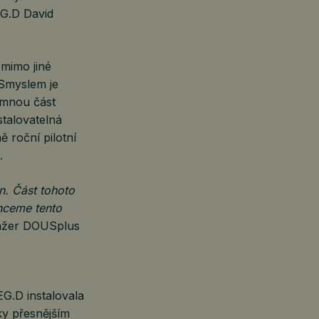
EG.D David
 mimo jiné
Smyslem je
amnou část
stalovatelná
 roční pilotní
.
n. Část tohoto
hceme tento
ažer DOUSplus
EG.D instalovala
íky přesnějším