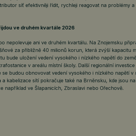
ibutor síť efektivněji řídit, rychleji reagovat na problémy 
řijdou ve druhém kvartále 2026
po nepolevuje ani ve druhém kvartálu. Na Znojemsku připr
išňové za přibližně 40 milionů korun, která zvýší kapacitu mí
ktu bude uložení vedení vysokého i nízkého napětí do zem
afostanice v areálu místní školy. Další regionální investice 
e se budou obnovovat vedení vysokého i nízkého napětí v 
a kabelizace sítí pokračuje také na Brněnsku, kde jsou na
e například ve Šlapanicích, Zbraslavi nebo Ořechově.