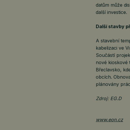
datům může distr
další investice.
Další stavby p
A stavební tem
kabelizaci ve V
Součástí proje
nové kioskové tr
Břeclavsko, kd
obcích. Obnova 
plánovány prác
Zdroj: EG.D
www.eon.cz