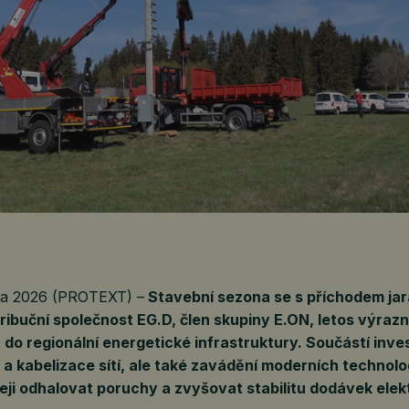
na 2026 (PROTEXT) –
Stavební sezona se s příchodem jar
tribuční společnost EG.D, člen skupiny E.ON, letos výraz
 do regionální energetické infrastruktury. Součástí inves
a kabelizace sítí, ale také zavádění moderních technolog
eji odhalovat poruchy a zvyšovat stabilitu dodávek elekt