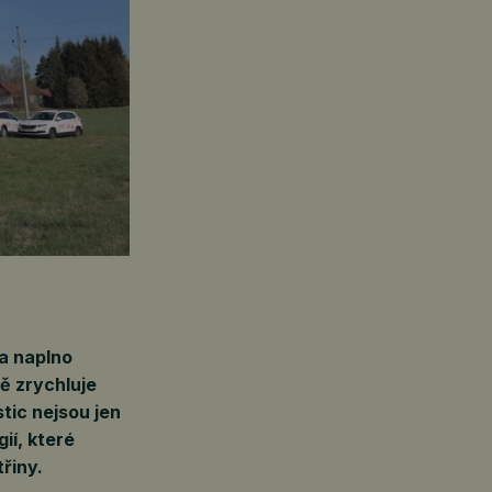
a naplno
ně zrychluje
tic nejsou jen
ií, které
řiny.