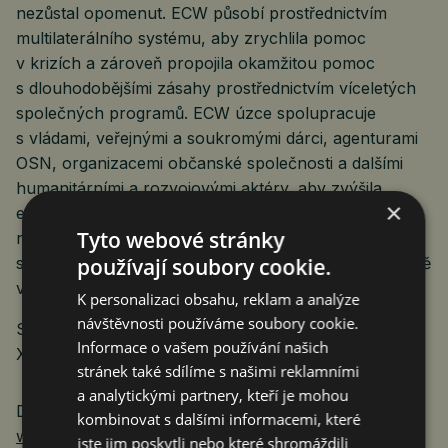
nezůstal opomenut. ECW působí prostřednictvím
multilaterálního systému, aby zrychlila pomoc
v krizích a zároveň propojila okamžitou pomoc
s dlouhodobějšími zásahy prostřednictvím víceletých
společných programů. ECW úzce spolupracuje
s vládami, veřejnými a soukromými dárci, agenturami
OSN, organizacemi občanské společnosti a dalšími
humanitárními a rozvojovými aktéry, aby zvýšila
×
efektivitu a ukončila izolovanou pomoc. ECW
Tyto webové stránky
naléhavě vyzývá dárce z veřejného i soukromého
používají soubory cookie.
sektoru k další podpoře, aby bylo možné pomoct ještě
více zranitelným dětem a dospívajícím.
K personalizaci obsahu, reklam a analýze
návštěvnosti používáme soubory cookie.
Sledujte organizaci ECW na síti
Informace o vašem používání našich
X/Twitteru:
@EduCannotWait
@KentPage
stránek také sdílíme s našimi reklamními
a analytickými partnery, kteří je mohou
Další informace najdete na webu:
kombinovat s dalšími informacemi, které
www.educationcannotwait.org
jste jim poskytli nebo které shromáždili