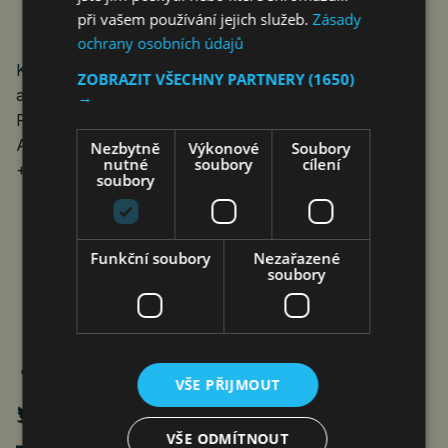
při vašem používání jejich služeb.
Zásady
ochrany osobních údajů
KONTAKT: pro média: Anouk Desgroseilliers,
ZOBRAZIT VŠECHNY PARTNERY
(1650)
adesgroseilliers@un-ecw.org, +1-917-640-6820; Kent
→
Page, kpage@unicef.org, +1-917-302-1735,
Aristophane Ngargoune, ngargoun@unhcr.org,
Nezbytně
Výkonové
Soubory
nutné
soubory
cílení
+235 66983792; For other inquiries:
info@un-ecw.org
soubory
Funkční soubory
Nezařazené
soubory
VŠE PŘIJMOUT
VŠE ODMÍTNOUT