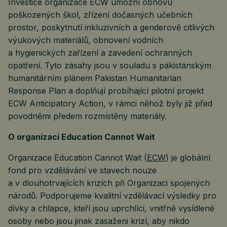
Investice organizace ECW umožní obnovu
poškozených škol, zřízení dočasných učebních
prostor, poskytnutí inkluzivních a genderově citlivých
výukových materiálů, obnovení vodních
a hygienických zařízení a zavedení ochranných
opatření. Tyto zásahy jsou v souladu s pákistánským
humanitárním plánem Pakistan Humanitarian
Response Plan a doplňují probíhající pilotní projekt
ECW Anticipatory Action, v rámci něhož byly již před
povodněmi předem rozmístěny materiály.
O organizaci Education Cannot Wait
Organizace Education Cannot Wait (
ECW
) je globální
fond pro vzdělávání ve stavech nouze
a v dlouhotrvajících krizích při Organizaci spojených
národů. Podporujeme kvalitní vzdělávací výsledky pro
dívky a chlapce, kteří jsou uprchlíci, vnitřně vysídlené
osoby nebo jsou jinak zasaženi krizí, aby nikdo