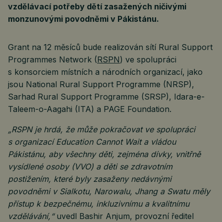
vzdělávací potřeby dětí zasažených ničivými
monzunovými povodněmi v Pákistánu.
Grant na 12 měsíců bude realizován sítí Rural Support
Programmes Network (
RSPN
) ve spolupráci
s konsorciem místních a národních organizací, jako
jsou National Rural Support Programme (NRSP),
Sarhad Rural Support Programme (SRSP), Idara-e-
Taleem-o-Aagahi (ITA) a PAGE Foundation.
„RSPN je hrdá, že může pokračovat ve spolupráci
s organizací Education Cannot Wait a vládou
Pákistánu, aby všechny děti, zejména dívky, vnitřně
vysídlené osoby (VVO) a děti se zdravotním
postižením, které byly zasaženy nedávnými
povodněmi v Sialkotu, Narowalu, Jhang a Swatu měly
přístup k bezpečnému, inkluzivnímu a kvalitnímu
vzdělávání,“
uvedl Bashir Anjum, provozní ředitel