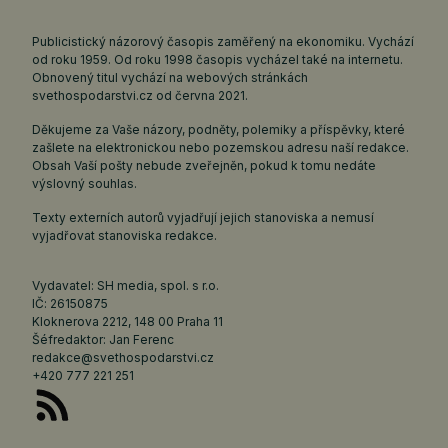
Publicistický názorový časopis zaměřený na ekonomiku. Vychází
od roku 1959. Od roku 1998 časopis vycházel také na internetu.
Obnovený titul vychází na webových stránkách
svethospodarstvi.cz
od června 2021.
Děkujeme za Vaše názory, podněty, polemiky a příspěvky, které
zašlete na elektronickou nebo pozemskou adresu naší redakce.
Obsah Vaší pošty nebude zveřejněn, pokud k tomu nedáte
výslovný souhlas.
Texty externích autorů vyjadřují jejich stanoviska a nemusí
vyjadřovat stanoviska redakce.
Vydavatel: SH media, spol. s r.o.
IČ: 26150875
Kloknerova 2212, 148 00 Praha 11
Šéfredaktor: Jan Ferenc
redakce@svethospodarstvi.cz
+420 777 221 251