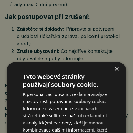
úřady max. 5 dní předem).
Jak postupovat při zrušení:
Zajistěte si doklady:
Připravte si potvrzení
o události (lékařská zpráva, policejní protokol
apod.).
Zrušte ubytování:
Co nejdříve kontaktujte
ubytovatele a pobyt stornujte.
Nahlaste událost:
Vyplňte online formulář na
×
webu pojišťovny a doložte potřebné dokumenty.
Tyto webové stránky
používají soubory cookie.
Pojištění
platí nejen během samotného pobytu, ale
chrání cestovatele už na cestě z bydliště
K personalizaci obsahu, reklam a analýze
a při přejíždění mezi různými místy konání akce. Pro
návštěvnosti používáme soubory cookie.
plnou platnost storna je ideální sjednat připojištění
Informace o vašem používání našich
hned v den uzavření rezervační smlouvy nebo úhrady
stránek také sdílíme s našimi reklamními
a analytickými partnery, kteří je mohou
cesty.
kombinovat s dalšími informacemi, které