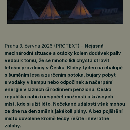
Praha 3. června 2026 (PROTEXT) –
Nejasná
mezinárodní situace a otázky kolem dodávek paliv
vedou k tomu, že se mnoho lidí chystá strávit
letošní prázdniny v Česku. Klidný týden na chalupě
s šuměním lesa a zurčením potoka, bujarý pobyt
s vodáky v kempu nebo odpočinek a načerpání
energie v lázních či rodinném penzionu. Česká
republika nabízí nespočet možností a krásných
míst, kde si užít léto. Nečekané události však mohou
ze dne na den změnit jakékoli plány. A bez pojištění
místo dovolené kromě léčby řešíte i nevratné
zálohy.