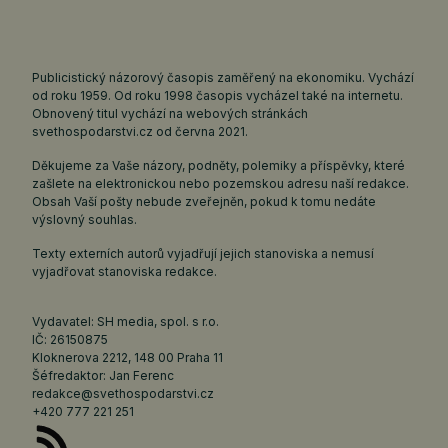
Publicistický názorový časopis zaměřený na ekonomiku. Vychází
od roku 1959. Od roku 1998 časopis vycházel také na internetu.
Obnovený titul vychází na webových stránkách
svethospodarstvi.cz
od června 2021.
Děkujeme za Vaše názory, podněty, polemiky a příspěvky, které
zašlete na elektronickou nebo pozemskou adresu naší redakce.
Obsah Vaší pošty nebude zveřejněn, pokud k tomu nedáte
výslovný souhlas.
Texty externích autorů vyjadřují jejich stanoviska a nemusí
vyjadřovat stanoviska redakce.
Vydavatel: SH media, spol. s r.o.
IČ: 26150875
Kloknerova 2212, 148 00 Praha 11
Šéfredaktor: Jan Ferenc
redakce@svethospodarstvi.cz
+420 777 221 251