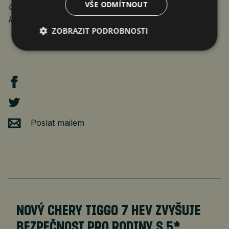
VŠE ODMÍTNOUT
ČTK Connect ke zprávě vydává obrazovou přílohu,
která je k dispozici na adrese
https://www.protext.cz
.
ZOBRAZIT PODROBNOSTI
Poslat mailem
NOVÝ CHERY TIGGO 7 HEV ZVYŠUJE
BEZPEČNOST PRO RODINY S 5*