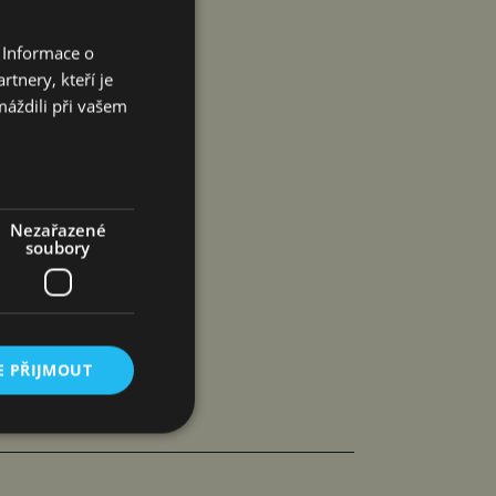
 škodu, kterou
“ dodává.
 Informace o
tnery, kteří je
máždili při vašem
Nezařazené
soubory
E PŘIJMOUT