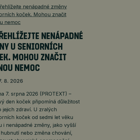
ŘEHLÍŽEJTE NENÁPADNÉ
NY U SENIORNÍCH
EK. MOHOU ZNAČIT
NOU NEMOC
7. 8. 2026
 7. srpna 2026 (PROTEXT) –
ý den koček připomíná důležitost
 jejich zdraví. U zralých
orních koček od sedmi let věku
 i nenápadné změny, jako vyšší
, hubnutí nebo změna chování,