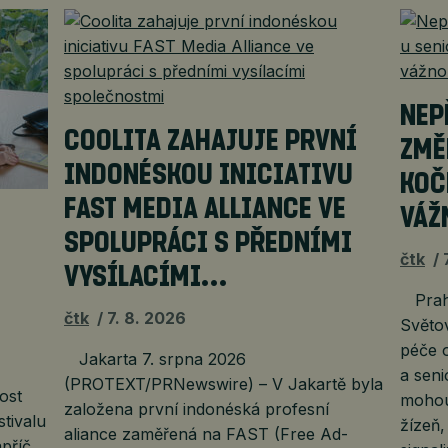
NEP
COOLITA ZAHAJUJE PRVNÍ
ZMĚ
INDONÉSKOU INICIATIVU
KOČ
FAST MEDIA ALLIANCE VE
VÁŽ
É
SPOLUPRÁCI S PŘEDNÍMI
čtk
VYSÍLACÍMI…
Praha
čtk
7. 8. 2026
Světov
péče o
Jakarta 7. srpna 2026
a seni
(PROTEXT/PRNewswire) – V Jakartě byla
ost
mohou
založena první indonéská profesní
stivalu
žízeň
aliance zaměřená na FAST (Free Ad-
příč