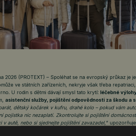
na 2026 (PROTEXT) – Spoléhat se na evropský průkaz je j
může ve státních zařízeních, nekryje však třeba repatriac
rno. U rodin s dětmi dávají smysl tato krytí:
léčebné výloh
em,
asistenční služby, pojištění odpovědnosti za škodu a 
parát, dětský kočárek v kufru, drahé kolo – pokud vám aut
ní pojistka nic nezaplatí. Zkontrolujte si pojištění domácnos
i v autě, nebo si sjednejte pojištění zavazadel,
“ upozorňuje
 představenstva OK GROUP. Ani organizovaný zájezd nez