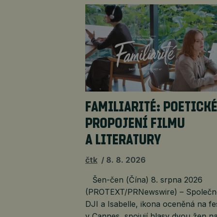
FAMILIARITÉ: POETICK
PROPOJENÍ FILMU
A LITERATURY
čtk
8. 8. 2026
Šen-čen (Čína) 8. srpna 2026
(PROTEXT/PRNewswire) – Společn
DJI a Isabelle, ikona oceněná na fe
v Cannes, spojují hlasy dvou žen na