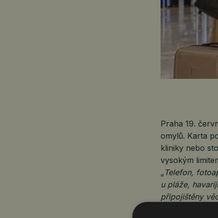
Praha 19. červ
omylů. Karta po
kliniky nebo sto
vysokým limit
„
Telefon, fotoa
u pláže, havarij
připojištěny věc
místopředseda