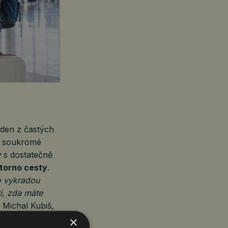
eden z častých
i, soukromé
y
s dostatečně
storno cesty
.
o vykradou
ti, zda máte
 Michal Kubiš,
namená
×