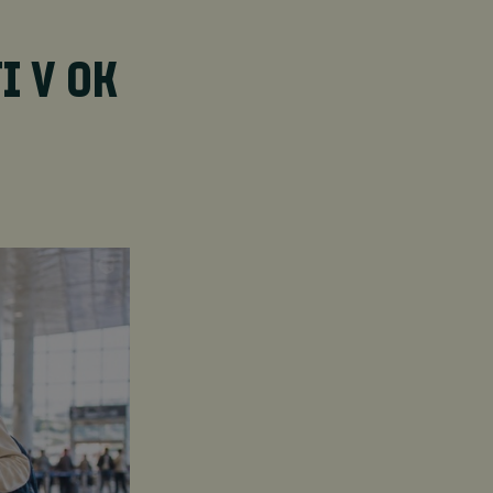
O
I V OK