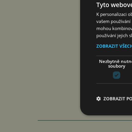
bezstarostnost.
Tyto webové
způsobí vaše dít
K personalizaci 
Stáhněte si pra
vašem používání n
mohou kombinovat
používání jejich 
ZOBRAZIT VŠEC
Zdroj: Tempus M
Nezbytně nutn
soubory
ZOBRAZIT P