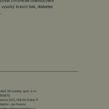
lizovat chronické onemocnění
, vysoký krevní tlak, diabetes
é…
tel: SH media, spol. s r.o.
6150875
erova 2212, 148 00 Praha 11
daktor: Jan Ferenc
ce@svethospodarstvi.cz