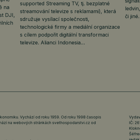
signa
supported Streaming TV, tj. bezplatné
ě na
ledvin
streamování televize s reklamami), která
t DJI,
či jin
sdružuje vysílací společnosti,
ilních
technologické firmy a mediální organizace
s cílem podpořit digitální transformaci
televize. Alianci Indonesia…
ekonomiku. Vychází od roku 1959. Od roku 1998 časopis
Vydava
ychází na webových stránkách
svethospodarstvi.cz
od
IČ: 2
Klokn
Šéfre
redak