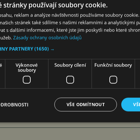
 „
Cestovní kancelář neřeší zdravotní komplikace, nezaplatí
 stránky používají soubory cookie.
ě, a nezajistí repatriaci. Vlastní pojistku potřebujete vždy
,
obsahu, reklam a analýze návštěvnosti používáme soubory cookie.
ktický
checklist před dovolenou
na
www.okgroup.cz
.
ašich stránek také sdílíme s našimi reklamními a analytickými par
 s dalšími informacemi, které jste jim poskytli nebo které shro
služeb.
Zásady ochrany osobních údajů
HNY PARTNERY
(1650) →
edia, a.s.
é
Výkonové
Soubory cílení
Funkční soubory
soubory
Poslat mailem
ODROBNOSTI
VŠE ODMÍTNOUT
VŠ