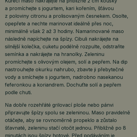
Kuřecí maso nakrájejte na přibližně 2 cm kousky
a promíchejte s jogurtem, kari kořením, šťávou
z poloviny citronu a prolisovaným česnekem. Osolte,
opepřete a nechte marinovat ideálně přes noc,
minimálně však 2 až 3 hodiny. Namarinované maso
následně napíchejte na špízy. Cibuli nakrájejte na
silnější kolečka, cuketu podélně rozpulte, odstraňte
semínka a nakrájejte na hranolky. Zeleninu
promíchejte s olivovým olejem, solí a pepřem. Na dip
nastrouhejte okurku nahrubo, zbavte ji přebytečné
vody a smíchejte s jogurtem, nadrobno nasekanou
feferonkou a koriandrem. Dochuťte solí a pepřem
podle chuti.
Na dobře rozehřáté grilovací ploše nebo pánvi
připravujte špízy spolu se zeleninou. Maso pravidelně
otáčejte, aby se rovnoměrně propeklo a zůstalo
šťavnaté, zeleninu stačí otočit jednou. Přibližně po 8
minutách jsou špízy hotové. Před podáváním je