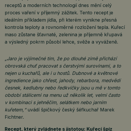
receptů a moderních technologií dnes mění celý
proces vaření v příjemný zážitek. Tento recept je
ideálním příkladem jídla, při kterém vynikne přesná
kontrola teploty a rovnoměrné rozložení tepla. Kuřecí
maso zůstane šťavnaté, zelenina je příjemně křupavá
a výsledný pokrm působí lehce, svěže a vyváženě.
„Jaro je výjimečné tím, že po dlouhé zimě přichází
obrovská chuť pracovat s čerstvými surovinami, a to
nejen u kuchařů, ale i u hostů. Dubnové a květnové
ingredience jako chřest, jahody, rebarbora, medvědí
česnek, kedlubny nebo ředkvičky jsou u mě v tomto
období stálicemi na menu už několik let, velmi často
v kombinaci s jehněčím, selátkem nebo jarním
kuřetem,“
uvádí špičkový český šéfkuchař Marek
Fichtner.
Recept, který zvládnete s jistotou: Kuřecí špíz