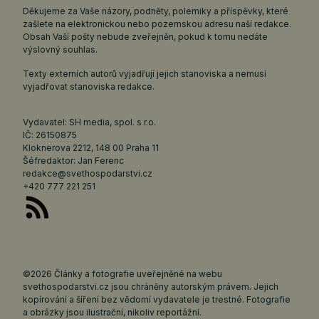
Děkujeme za Vaše názory, podněty, polemiky a příspěvky, které
zašlete na elektronickou nebo pozemskou adresu naší redakce.
Obsah Vaší pošty nebude zveřejněn, pokud k tomu nedáte
výslovný souhlas.
Texty externích autorů vyjadřují jejich stanoviska a nemusí
vyjadřovat stanoviska redakce.
Vydavatel: SH media, spol. s r.o.
IČ: 26150875
Kloknerova 2212, 148 00 Praha 11
Šéfredaktor: Jan Ferenc
redakce@svethospodarstvi.cz
+420 777 221 251
©2026 Články a fotografie uveřejněné na webu
svethospodarstvi.cz jsou chráněny autorským právem. Jejich
kopírování a šíření bez vědomí vydavatele je trestné. Fotografie
a obrázky jsou ilustrační, nikoliv reportážní.