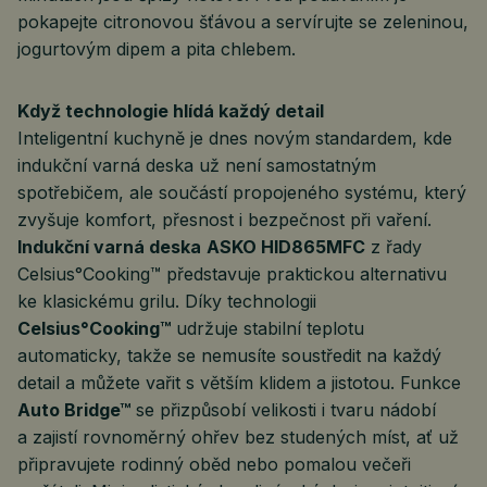
pokapejte citronovou šťávou a servírujte se zeleninou,
jogurtovým dipem a pita chlebem.
Když technologie hlídá každý detail
Inteligentní kuchyně je dnes novým standardem, kde
indukční varná deska už není samostatným
spotřebičem, ale součástí propojeného systému, který
zvyšuje komfort, přesnost i bezpečnost při vaření.
Indukční varná deska
ASKO HID865MFC
z řady
Celsius°Cooking™ představuje praktickou alternativu
ke klasickému grilu. Díky technologii
Celsius°Cooking™
udržuje stabilní teplotu
automaticky, takže se nemusíte soustředit na každý
detail a můžete vařit s větším klidem a jistotou. Funkce
Auto Bridge™
se přizpůsobí velikosti i tvaru nádobí
a zajistí rovnoměrný ohřev bez studených míst, ať už
připravujete rodinný oběd nebo pomalou večeři