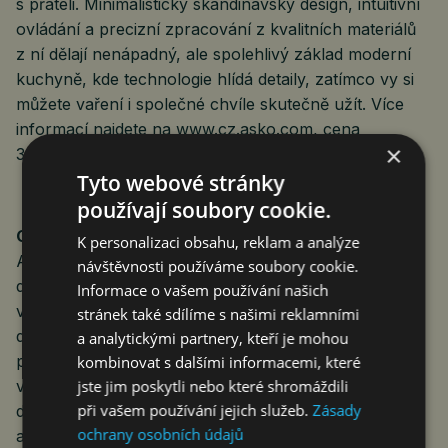
s přáteli. Minimalistický skandinávský design, intuitivní
ovládání a precizní zpracování z kvalitních materiálů
z ní dělají nenápadný, ale spolehlivý základ moderní
kuchyně, kde technologie hlídá detaily, zatímco vy si
můžete vaření i společné chvíle skutečně užít. Více
informací najdete na
www.cz.asko.com
, cena
×
39 990 Kč.
Tyto webové stránky
používají soubory cookie.
O značce ASKO:
K personalizaci obsahu, reklam a analýze
ASKO již více než 70 let utváří svět prémiových
návštěvnosti používáme soubory cookie.
domácích spotřebičů a oslovuje ty, kteří očekávají
Informace o vašem používání našich
výjimečnou kvalitu bez kompromisů. Značka spojuje
stránek také sdílíme s našimi reklamními
dlouhodobou spolehlivost s technologickou
a analytickými partnery, kteří je mohou
precizností a čistým, nadčasovým designem
kombinovat s dalšími informacemi, které
jste jim poskytli nebo které shromáždili
vycházejícím ze skandinávské filozofie, která klade
při vašem používání jejich služeb.
Zásady
důraz na harmonii, zdravý životní styl, péči o rodinu
ochrany osobních údajů
a respekt k životnímu prostředí. Řešení pro vaření