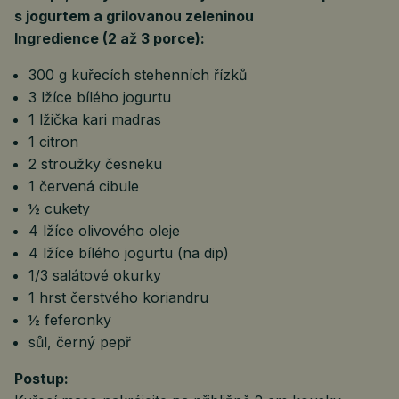
s jogurtem a grilovanou zeleninou
Ingredience (2 až 3 porce):
300 g kuřecích stehenních řízků
3 lžíce bílého jogurtu
1 lžička kari madras
1 citron
2 stroužky česneku
1 červená cibule
½ cukety
4 lžíce olivového oleje
4 lžíce bílého jogurtu (na dip)
1/3 salátové okurky
1 hrst čerstvého koriandru
½ feferonky
sůl, černý pepř
Postup: