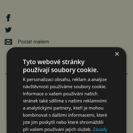
Poslat mailem
×
Tyto webové stránky
používají soubory cookie.
K personalizaci obsahu, reklam a analýze
návštěvnosti používáme soubory cookie.
NOVÝ CHERY TIGGO 7 HEV ZVYŠUJE
Informace o vašem používání našich
stránek také sdílíme s našimi reklamními
BEZPEČNOST PRO RODINY S 5*
a analytickými partnery, kteří je mohou
HODNOCENÍM EURO…
kombinovat s dalšími informacemi, které
jste jim poskytli nebo které shromáždili
čtk
6. 8. 2026
při vašem používání jejich služeb.
Zásady