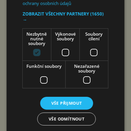
ochrany osobních údajů
ZOBRAZIT VŠECHNY PARTNERY
(1650)
→
Nezbytně
Výkonové
Soubory
nutné
soubory
cílení
soubory
Funkční soubory
Nezařazené
Praha 6. srpna 2026 (PROTEXT) – Chery přivádí
soubory
na český trh nový model TIGGO 7 HEV. Full-
hybridní SUV rozšiřuje nabídku značky
v nejžádanějším segmentu rodinných vozů
a kombinuje nízkou spotřebu, bohatou výbavu
VŠE PŘIJMOUT
a bezpečnost potvrzenou pětihvězdičkovým
hodnocením Euro NCAP. Společnost Astana
VŠE ODMÍTNOUT
Motors Czech,…