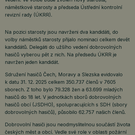
náměstkové starosty a předseda Ústřední kontrolní
revizní rady (ÚKRR).
Na pozici starosty jsou navrženi dva kandidáti, do
volby náměstků starosty přijalo nominaci celkem devět
kandidátů. Delegáti do užšího vedení dobrovolných
hasičů vyberou pět z nich. Na předsedu ÚKRR je
navržen jeden kandidát.
Sdružení hasičů Čech, Moravy a Slezska evidovalo
k datu 31. 12. 2025 celkem 350.737 členů v 7605
sborech. Z toho bylo 79.328 žen a 63.699 mladých
hasičů do 18 let. V jednotkách sborů dobrovolných
hasičů obcí (JSDHO), spolupracujících s SDH (sbory
dobrovolných hasičů), působilo 62.757 našich členů.
Dobrovolní hasiči jsou neodmyslitelnou součástí života
českých měst a obcí. Vedle své role v oblasti požární