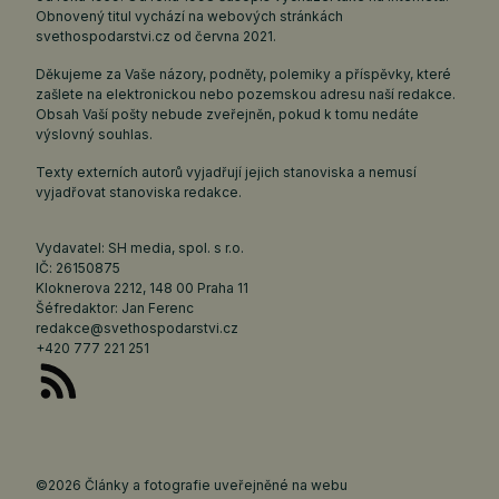
Obnovený titul vychází na webových stránkách
svethospodarstvi.cz
od června 2021.
Děkujeme za Vaše názory, podněty, polemiky a příspěvky, které
zašlete na elektronickou nebo pozemskou adresu naší redakce.
Obsah Vaší pošty nebude zveřejněn, pokud k tomu nedáte
výslovný souhlas.
Texty externích autorů vyjadřují jejich stanoviska a nemusí
vyjadřovat stanoviska redakce.
Vydavatel: SH media, spol. s r.o.
IČ: 26150875
Kloknerova 2212, 148 00 Praha 11
Šéfredaktor: Jan Ferenc
redakce@svethospodarstvi.cz
+420 777 221 251
©2026 Články a fotografie uveřejněné na webu