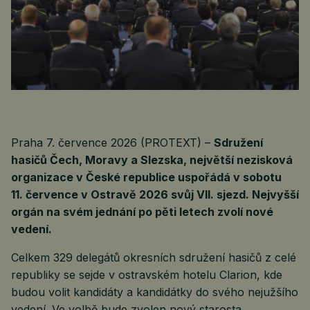
Praha 7. července 2026 (PROTEXT) –
Sdružení
hasičů Čech, Moravy a Slezska, největší nezisková
organizace v České republice uspořádá v sobotu
11. července v Ostravě 2026 svůj VII. sjezd. Nejvyšší
orgán na svém jednání po pěti letech zvolí nové
vedení.
Celkem 329 delegátů okresních sdružení hasičů z celé
republiky se sejde v ostravském hotelu Clarion, kde
budou volit kandidáty a kandidátky do svého nejužšího
vedení. Ve volbě bude zvolen nový starosta,