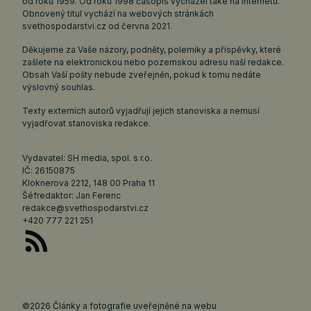
od roku 1959. Od roku 1998 časopis vycházel také na internetu.
Obnovený titul vychází na webových stránkách
svethospodarstvi.cz
od června 2021.
Děkujeme za Vaše názory, podněty, polemiky a příspěvky, které
zašlete na elektronickou nebo pozemskou adresu naší redakce.
Obsah Vaší pošty nebude zveřejněn, pokud k tomu nedáte
výslovný souhlas.
Texty externích autorů vyjadřují jejich stanoviska a nemusí
vyjadřovat stanoviska redakce.
Vydavatel: SH media, spol. s r.o.
IČ: 26150875
Kloknerova 2212, 148 00 Praha 11
Šéfredaktor: Jan Ferenc
redakce@svethospodarstvi.cz
+420 777 221 251
©2026 Články a fotografie uveřejněné na webu