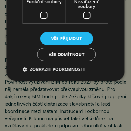
Funkční soubory
Nezařazené
soubory
budovy, ale především systém práce s daty během
celého životního cyklu stavby – od návrhu přes
realizaci až po správu budovy. Debata se proto
výrazněji soustředila také na správu dat, sdílení
informací a sjednocování standardů napříč
VŠE PŘIJMOUT
stavebnictvím i veřejnou správou.
VŠE ODMÍTNOUT
Filip Žežulka, ředitel odboru stavebnictví
a stavebních hmot MPO
, připomněl, že veřejní
ZOBRAZIT PODROBNOSTI
zadavatelé mají s metodou BIM počítat už několik let.
Povinnost využívání BIM od roku 2027 by proto podle
něj neměla představovat překvapivou změnu. Pro
další rozvoj BIM bude podle Žežulky klíčové propojení
jednotlivých částí digitalizace stavebnictví a lepší
koordinace mezi státem, institucemi i odbornou
veřejností. K tomu má přispět také větší důraz na
vzdělávání a praktickou přípravu odborníků v oblasti