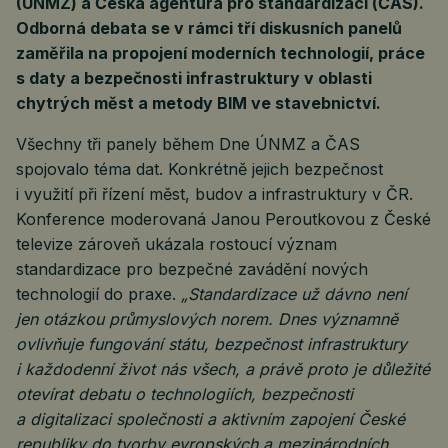
(ÚNMZ) a Česká agentura pro standardizaci (ČAS).
Odborná debata se v rámci tří diskusních panelů
zaměřila na propojení moderních technologií, práce
s daty a bezpečnosti infrastruktury v oblasti
chytrých měst a metody BIM ve stavebnictví.
Všechny tři panely během Dne ÚNMZ a ČAS
spojovalo téma dat. Konkrétně jejich bezpečnost
i využití při řízení měst, budov a infrastruktury v ČR.
Konference moderovaná Janou Peroutkovou z České
televize zároveň ukázala rostoucí význam
standardizace pro bezpečné zavádění nových
technologií do praxe.
„Standardizace už dávno není
jen otázkou průmyslových norem. Dnes významně
ovlivňuje fungování státu, bezpečnost infrastruktury
i každodenní život nás všech, a právě proto je důležité
otevírat debatu o technologiích, bezpečnosti
a digitalizaci společnosti a aktivním zapojení České
republiky do tvorby evropských a mezinárodních