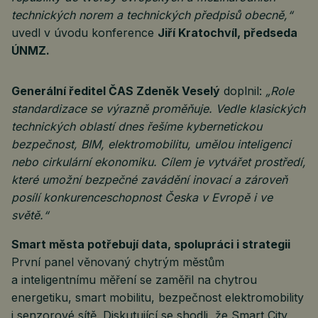
technických norem a technických předpisů obecně,“
uvedl v úvodu konference
Jiří Kratochvíl, předseda
ÚNMZ.
Generální ředitel ČAS Zdeněk Veselý
doplnil:
„Role
standardizace se výrazně proměňuje. Vedle klasických
technických oblastí dnes řešíme kybernetickou
bezpečnost, BIM, elektromobilitu, umělou inteligenci
nebo cirkulární ekonomiku. Cílem je vytvářet prostředí,
které umožní bezpečné zavádění inovací a zároveň
posílí konkurenceschopnost Česka v Evropě i ve
světě.“
Smart města potřebují data, spolupráci i strategii
První panel věnovaný chytrým městům
a inteligentnímu měření se zaměřil na chytrou
energetiku, smart mobilitu, bezpečnost elektromobility
i senzorové sítě. Diskutující se shodli, že Smart City