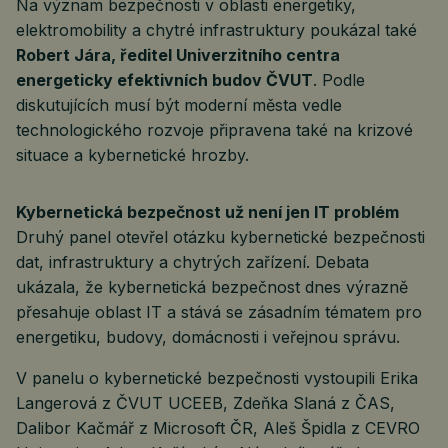
Na význam bezpečnosti v oblasti energetiky,
elektromobility a chytré infrastruktury poukázal také
Robert Jára, ředitel Univerzitního centra
energeticky efektivních budov ČVUT
. Podle
diskutujících musí být moderní města vedle
technologického rozvoje připravena také na krizové
situace a kybernetické hrozby.
Kybernetická bezpečnost už není jen IT problém
Druhý panel otevřel otázku kybernetické bezpečnosti
dat, infrastruktury a chytrých zařízení. Debata
ukázala, že kybernetická bezpečnost dnes výrazně
přesahuje oblast IT a stává se zásadním tématem pro
energetiku, budovy, domácnosti i veřejnou správu.
V panelu o kybernetické bezpečnosti vystoupili Erika
Langerová z ČVUT UCEEB, Zdeňka Slaná z ČAS,
Dalibor Kačmář z Microsoft ČR, Aleš Špidla z CEVRO