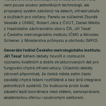
není pouze soubor jednotlivých technologií, ale
propojený systém založený na datech, infrastruktuře
a službách pro občany. Panelu se zúčastnili Zbyněk
Veselák z ÚNMZ, Robert Jára z ČVUT, Daniel Miklós
z Hasičského záchranného sboru ČR, Jiří Tesař
z Českého metrologického institutu (ČMI) a Miroslav
Scheiner z Ministerstva průmyslu a obchodu (MPO).
Generální ředitel Českého metrologického institutu
Jiří Tesař
během debaty hovořil o rostoucím
významu kvalitních a dobře strukturovaných dat pro
fungování chytré infrastruktury. Účastníci debaty
zároveň připomínali, že česká města zatím často
zavádějí chytrá řešení roztříštěně a bez širší integrace
jednotlivých systémů. Do budoucna proto bude
zásadní lepší koordinace mezi státem, samosprávami,
akademickou sférou i soukromým sektorem.