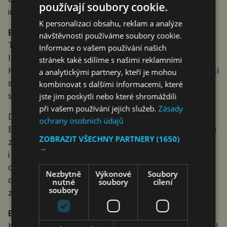
používají soubory cookie.
infrastruktury v Evropě.
K personalizaci obsahu, reklam a analýze
BIM změní fungování stavebnictví
návštěvnosti používáme soubory cookie.
Třetí panel se věnoval metodě BIM (Building
Informace o vašem používání našich
Information Modeling) a digitalizaci stavebnictví.
stránek také sdílíme s našimi reklamními
Hlavním tématem byla připravovaná legislativa a blížící
a analytickými partnery, kteří je mohou
se povinnost využívání BIM a datového standardu
kombinovat s dalšími informacemi, které
stavby pro veřejné zadavatele od 1. ledna 2027.
jste jim poskytli nebo které shromáždili
při vašem používání jejich služeb.
Zásady
Do debaty o BIM a digitalizaci stavebnictví se zapojili
ochrany osobních údajů
Eva Kaiserová, Kateřina Schön a Štěpánka Tomanová
ZOBRAZIT VŠECHNY PARTNERY
(1650)
z ČAS, Petr Matyáš z czBIM – buildingSMART CZ
→
i Filip Žežulka z MPO. Hlavními tématy byly zákon
o správě informací o stavbě a vystavěném prostředí,
Nezbytně
Výkonové
Soubory
datový standard stavby nebo připravenost veřejných
nutné
soubory
cílení
soubory
zadavatelů na povinné využívání BIM od roku 2027.
Eva Kaiserová, ředitelka projektového odboru ČAS
,
během debaty vysvětlila, že BIM není pouze 3D model