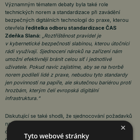
Významným tématem debaty byla také role
technických norem a standardizace při zavádění
bezpečných digitálních technologií do praxe, kterou
otevřela
ředitelka odboru standardizace ČAS
Zdeňka Slaná:
„Roztříštěnost pravidel je
v kybernetické bezpečnosti slabinou, kterou útočníci
rádi využívají. Sjednocení nároků na zařízení nám
umožní efektivněji bránit celou síť i jednotlivé
uživatele. Pokud navíc zajistíme, aby se na tvorbě
norem podíleli lidé z praxe, nebudou tyto standardy
jen povinností na papíře, ale skutečnou bariérou proti
hrozbám, kterým čelí evropská digitální
infrastruktura.“
Diskutující se také shodli, že sjednocování požadavků
na kybernetickou odolnost zařízení i větší zapojení
×
odborníků do tvorby mezinárodních norem bude
Tyto webové stránky
důležité pro bezpečnější fungování digitální