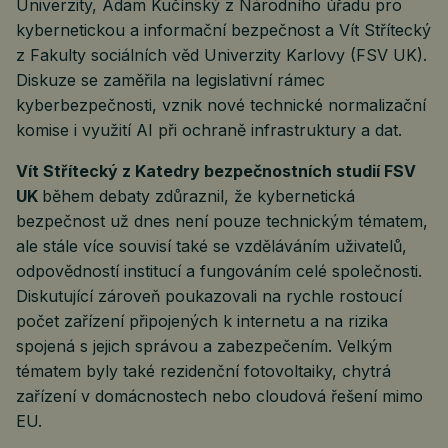
Univerzity, Adam Kučínský z Národního úřadu pro
kybernetickou a informační bezpečnost a Vít Střítecký
z Fakulty sociálních věd Univerzity Karlovy (FSV UK).
Diskuze se zaměřila na legislativní rámec
kyberbezpečnosti, vznik nové technické normalizační
komise i využití AI při ochraně infrastruktury a dat.
Vít Střítecký z Katedry bezpečnostních studií FSV
UK
během debaty zdůraznil, že kybernetická
bezpečnost už dnes není pouze technickým tématem,
ale stále více souvisí také se vzděláváním uživatelů,
odpovědností institucí a fungováním celé společnosti.
Diskutující zároveň poukazovali na rychle rostoucí
počet zařízení připojených k internetu a na rizika
spojená s jejich správou a zabezpečením. Velkým
tématem byly také rezidenční fotovoltaiky, chytrá
zařízení v domácnostech nebo cloudová řešení mimo
EU.