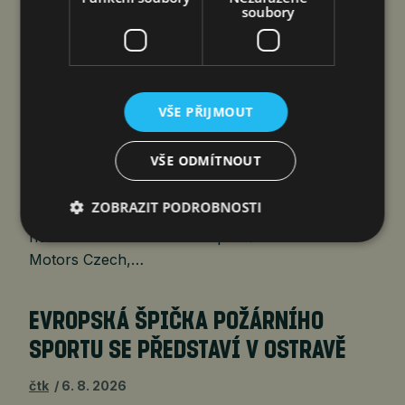
čtk
6. 8. 2026
soubory
Praha 6. srpna 2026 (PROTEXT) – Chery přivádí
VŠE PŘIJMOUT
na český trh nový model TIGGO 7 HEV. Full-
hybridní SUV rozšiřuje nabídku značky
VŠE ODMÍTNOUT
v nejžádanějším segmentu rodinných vozů
a kombinuje nízkou spotřebu, bohatou výbavu
ZOBRAZIT PODROBNOSTI
a bezpečnost potvrzenou pětihvězdičkovým
hodnocením Euro NCAP. Společnost Astana
Motors Czech,…
EVROPSKÁ ŠPIČKA POŽÁRNÍHO
SPORTU SE PŘEDSTAVÍ V OSTRAVĚ
čtk
6. 8. 2026