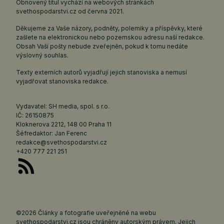
Obnovený titul vychází na webových stránkách
svethospodarstvi.cz
od června 2021.
Děkujeme za Vaše názory, podněty, polemiky a příspěvky, které
zašlete na elektronickou nebo pozemskou adresu naší redakce.
Obsah Vaší pošty nebude zveřejněn, pokud k tomu nedáte
výslovný souhlas.
Texty externích autorů vyjadřují jejich stanoviska a nemusí
vyjadřovat stanoviska redakce.
Vydavatel: SH media, spol. s r.o.
IČ: 26150875
Kloknerova 2212, 148 00 Praha 11
Šéfredaktor: Jan Ferenc
redakce@svethospodarstvi.cz
+420 777 221 251
©2026 Články a fotografie uveřejněné na webu
svethospodarstvi.cz jsou chráněny autorským právem. Jejich