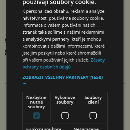
používají soubory cookie.
K personalizaci obsahu, reklam a analýze
návštěvnosti používáme soubory cookie.
Informace o vašem používání našich
stránek také sdílíme s našimi reklamními
a analytickými partnery, kteří je mohou
kombinovat s dalšími informacemi, které
Poslat mailem
jste jim poskytli nebo které shromáždili
při vašem používání jejich služeb.
Zásady
ochrany osobních údajů
ZOBRAZIT VŠECHNY PARTNERY
(1650)
→
Nezbytně
Výkonové
Soubory
NOVÝ CHERY TIGGO 7 HEV ZVYŠUJE
nutné
soubory
cílení
soubory
BEZPEČNOST PRO RODINY S 5*
HODNOCENÍM EURO…
Funkční soubory
Nezařazené