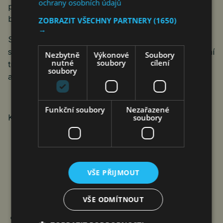
ochrany osobních údajů
porozumět svým městům a učinit je skutečně
bezpečnějšími, plynulejšími a udržitelnějšími.“
ZOBRAZIT VŠECHNY PARTNERY
(1650)
→
Společnost Dahua hodlá i nadále pokračovat ve
spolupráci s globálními partnery na pokroku v digitální
Nezbytně
Výkonové
Soubory
nutné
soubory
cílení
transformaci a budování chytřejších, bezpečnějších
soubory
a obyvatelnějších měst budoucnosti.
Funkční soubory
Nezařazené
KONTAKT:
PR_Global@dahuatech.com
soubory
VŠE PŘIJMOUT
VŠE ODMÍTNOUT