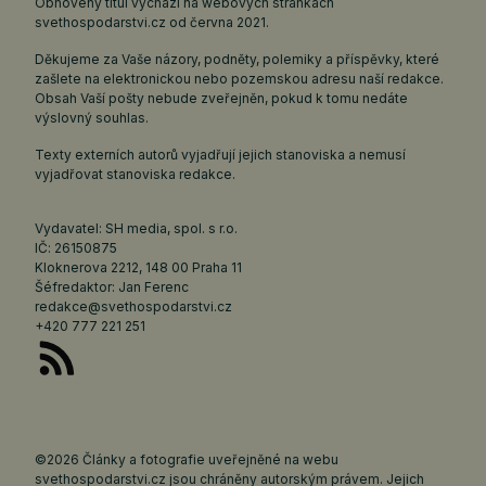
Obnovený titul vychází na webových stránkách
svethospodarstvi.cz
od června 2021.
Děkujeme za Vaše názory, podněty, polemiky a příspěvky, které
zašlete na elektronickou nebo pozemskou adresu naší redakce.
Obsah Vaší pošty nebude zveřejněn, pokud k tomu nedáte
výslovný souhlas.
Texty externích autorů vyjadřují jejich stanoviska a nemusí
vyjadřovat stanoviska redakce.
Vydavatel: SH media, spol. s r.o.
IČ: 26150875
Kloknerova 2212, 148 00 Praha 11
Šéfredaktor: Jan Ferenc
redakce@svethospodarstvi.cz
+420 777 221 251
©2026 Články a fotografie uveřejněné na webu
svethospodarstvi.cz jsou chráněny autorským právem. Jejich