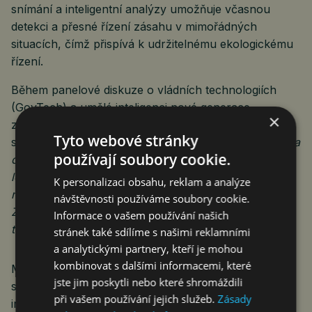
snímání a inteligentní analýzy umožňuje včasnou
detekci a přesné řízení zásahu v mimořádných
situacích, čímž přispívá k udržitelnému ekologickému
řízení.
Během panelové diskuze o vládních technologiích
(GovTech) a umělé inteligenci nové generace
×
zdůraznil John Li, generální ředitel divize pro veřejný
Tyto webové stránky
sektor společnosti Dahua Technology:
„Když se města
používají soubory cookie.
digitalizují, mělo by to být za účelem poskytování
lepších služeb obyvatelům. Ve společnosti Dahua
K personalizaci obsahu, reklam a analýze
navrhujeme každé řešení s ohledem na člověka.
návštěvnosti používáme soubory cookie.
Zaměřujeme se na skutečné potřeby lidí, nejen na
Informace o vašem používání našich
technické detaily.“
stránek také sdílíme s našimi reklamními
a analytickými partnery, kteří je mohou
kombinovat s dalšími informacemi, které
Max Huang, projektový ředitel divize pro veřejný
jste jim poskytli nebo které shromáždili
sektor, dodal: „Díky rozsáhlým modelům umělé
při vašem používání jejich služeb.
Zásady
inteligence Xinghan mohou správci měst lépe