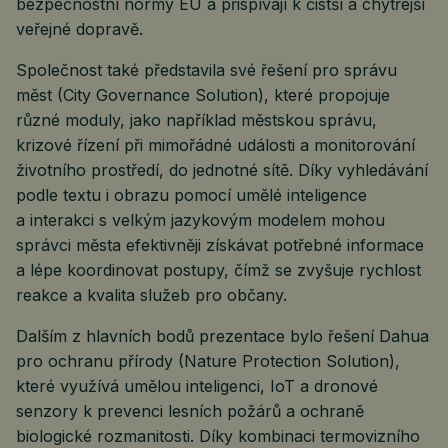
bezpečnostní normy EU a přispívají k čistší a chytřejší
veřejné dopravě.
Společnost také představila své řešení pro správu
měst (City Governance Solution), které propojuje
různé moduly, jako například městskou správu,
krizové řízení při mimořádné události a monitorování
životního prostředí, do jednotné sítě. Díky vyhledávání
podle textu i obrazu pomocí umělé inteligence
a interakci s velkým jazykovým modelem mohou
správci města efektivněji získávat potřebné informace
a lépe koordinovat postupy, čímž se zvyšuje rychlost
reakce a kvalita služeb pro občany.
Dalším z hlavních bodů prezentace bylo řešení Dahua
pro ochranu přírody (Nature Protection Solution),
které využívá umělou inteligenci, IoT a dronové
senzory k prevenci lesních požárů a ochraně
biologické rozmanitosti. Díky kombinaci termovizního