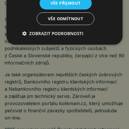
VŠE PŘIJMOUT
CRIF – Czech Credit Bureau, a.s.
VŠE ODMÍTNOUT
Společnost CRIF – Czech Credit Bureau, a. s. je
součástí celosvětové skupiny CRIF. Společnost CRIF
ZOBRAZIT PODROBNOSTI
svým klientům poskytuje aplikaci CRIBIS, která
obsahuje informace o více než 10 milionech
podnikatelských subjektů a fyzických osobách
z České a Slovenské republiky, čerpající z více než 90
informačních zdrojů.
Je také organizátorem největších českých úvěrových
registrů, Bankovního registru klientských informací
a Nebankovního registru klientských informací
a zajišťuje jim technický servis. Zároveň je
provozovatelem portálu kolikmam.cz, který umožňuje
pečovat o finanční závazky spotřebitelů, jednoduše
on-line.