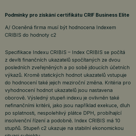
Podmínky pro získání certifikátu CRIF Business Elite
A/ Oceněná firma musí být hodnocena Indexem
CRIBIS do hodnoty c2
Specifikace Indexu CRIBIS – Index CRIBIS se počítá
z devíti finančních ukazatelů spočítaných ze dvou
posledních zveřejněných a po sobě jdoucích účetních
výkazů. Kromě statických hodnot ukazatelů vstupuje
do hodnocení také jejich meziroční změna. Kritéria pro
vyhodnocení hodnot ukazatelů jsou nastavena
oborově. Výsledný stupeň indexu je ovlivněn také
nefinančními kritérii, jako jsou například exekuce, dluh
po splatnosti, nespolehlivý plátce DPH, probíhající
insolvenční řízení a podobně. Index CRIBIS má 10
stupňů. Stupeň c2 ukazuje na stabilní ekonomickou
situaci subjektu.