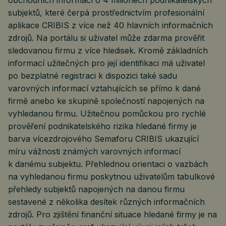
obchodních informací o 4 milionech podnikatelských
subjektů, které čerpá prostřednictvím profesionální
aplikace CRIBIS z více než 40 hlavních informačních
zdrojů. Na portálu si uživatel může zdarma prověřit
sledovanou firmu z více hledisek. Kromě základních
informací užitečných pro její identifikaci má uživatel
po bezplatné registraci k dispozici také sadu
varovných informací vztahujících se přímo k dané
firmě anebo ke skupině společností napojených na
vyhledanou firmu. Užitečnou pomůckou pro rychlé
prověření podnikatelského rizika hledané firmy je
barva vícezdrojového Semaforu CRIBIS ukazující
míru vážnosti známých varovných informací
k danému subjektu. Přehlednou orientaci o vazbách
na vyhledanou firmu poskytnou uživatelům tabulkové
přehledy subjektů napojených na danou firmu
sestavené z několika desítek různých informačních
zdrojů. Pro zjištění finanční situace hledané firmy je na