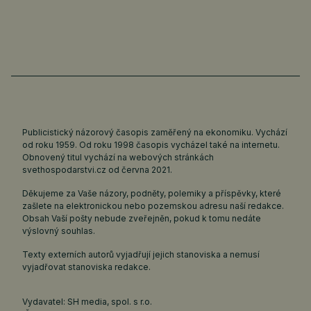
Publicistický názorový časopis zaměřený na ekonomiku. Vychází
od roku 1959. Od roku 1998 časopis vycházel také na internetu.
Obnovený titul vychází na webových stránkách
svethospodarstvi.cz
od června 2021.
Děkujeme za Vaše názory, podněty, polemiky a příspěvky, které
zašlete na elektronickou nebo pozemskou adresu naší redakce.
Obsah Vaší pošty nebude zveřejněn, pokud k tomu nedáte
výslovný souhlas.
Texty externích autorů vyjadřují jejich stanoviska a nemusí
vyjadřovat stanoviska redakce.
Vydavatel: SH media, spol. s r.o.