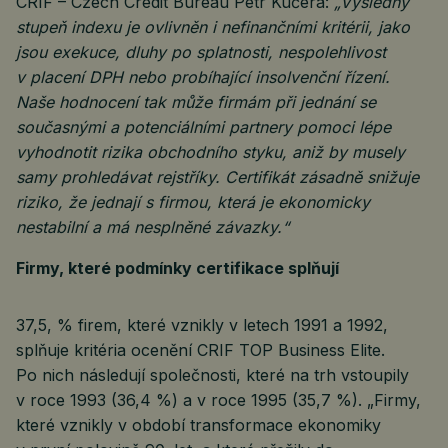
CRIF – Czech Credit Bureau Petr Kučera:
„Výsledný
stupeň indexu je ovlivněn i nefinančními kritérii, jako
jsou exekuce, dluhy po splatnosti, nespolehlivost
v placení DPH nebo probíhající insolvenční řízení.
Naše hodnocení tak může firmám při jednání se
současnými a potenciálními partnery pomoci lépe
vyhodnotit rizika obchodního styku, aniž by musely
samy prohledávat rejstříky. Certifikát zásadně snižuje
riziko, že jednají s firmou, která je ekonomicky
nestabilní a má nesplněné závazky.“
Firmy, které podmínky certifikace splňují
37,5, % firem, které vznikly v letech 1991 a 1992,
splňuje kritéria ocenění CRIF TOP Business Elite.
Po nich následují společnosti, které na trh vstoupily
v roce 1993 (36,4 %) a v roce 1995 (35,7 %). „Firmy,
které vznikly v období transformace ekonomiky