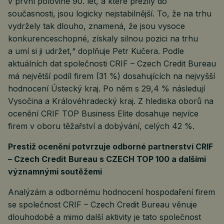
v první polovině 90. let, a které přežily do
současnosti, jsou logicky nejstabilnější. To, že na trhu
vydržely tak dlouho, znamená, že jsou vysoce
konkurenceschopné, získaly silnou pozici na trhu
a umí si ji udržet,“ doplňuje Petr Kučera. Podle
aktuálních dat společnosti CRIF – Czech Credit Bureau
má největší podíl firem (31 %) dosahujících na nejvyšší
hodnocení Ústecký kraj. Po něm s 29,4 % následují
Vysočina a Královéhradecký kraj. Z hlediska oborů na
ocenění CRIF TOP Business Elite dosahuje nejvíce
firem v oboru těžařství a dobývání, celých 42 %.
Prestiž ocenění potvrzuje odborné partnerství CRIF
– Czech Credit Bureau s CZECH TOP 100 a dalšími
významnými soutěžemi
Analýzám a odbornému hodnocení hospodaření firem
se společnost CRIF – Czech Credit Bureau věnuje
dlouhodobě a mimo další aktivity je tato společnost