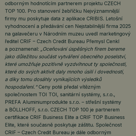
odborným hodnotícím partnerem projektu CZECH
TOP 100. Pro stanovení žebříčku Nejvýznamnější
firmy mu poskytuje data z aplikace CRIBIS. Letošní
vyhodnocení a předávání cen Nejstabilnější firma 2025
na galavečeru v Národním muzeu uvedl marketingový
ředitel CRIF – Czech Credit Bureau Přemysl Cenkl
a poznamenal:
„Oceňování úspěšných firem bereme
jako důležitou součást vytváření obecného poselství,
které umožňuje pozitivně vyzdvihnout ty společnosti,
které do svých aktivit daly mnoho úsilí i dovedností,
a díky tomu dosáhly vynikajících výsledků
hospodaření.“
Ceny poté předal vítězným
společnostem TOI TOI, sanitární systémy, s.r.o.,
PREFA Aluminiumprodukte s.r.o. – střešní systémy
a BÖLLHOFF, s.r.o. CZECH TOP 100 je partnerem
certifikace CRIF Business Elite a CRIF TOP Business
Elite, které současně poskytuje záštitu. Společnost
CRIF – Czech Credit Bureau je dále odborným