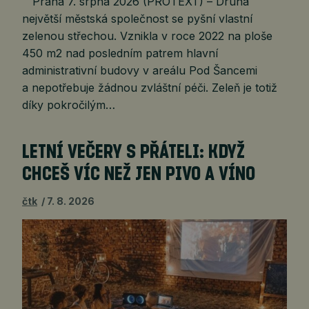
Praha 7. srpna 2026 (PROTEXT) – Druhá
největší městská společnost se pyšní vlastní
zelenou střechou. Vznikla v roce 2022 na ploše
450 m2 nad posledním patrem hlavní
administrativní budovy v areálu Pod Šancemi
a nepotřebuje žádnou zvláštní péči. Zeleň je totiž
díky pokročilým…
LETNÍ VEČERY S PŘÁTELI: KDYŽ
CHCEŠ VÍC NEŽ JEN PIVO A VÍNO
čtk
7. 8. 2026