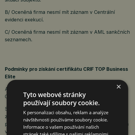
B/ Oceněná firma nesmí mít záznam v Centrální
evidenci exekucí.
C/ Oceněná firma nesmí mít záznam v AML sankčních
seznamech.
Podmínky pro získání certifikátu CRIF TOP Business
Elite
×
A/ Oceněná firma musí být hodnocena Indexem
Tyto webové stránky
CRIBIS do hodnoty b2
používají soubory cookie.
Specifikace Indexu CRIBIS – Index CRIBIS se počítá
K personalizaci obsahu, reklam a analýze
z devíti finančních ukazatelů spočítaných ze dvou
návštěvnosti používáme soubory cookie.
posledních zveřejněných a po sobě jdoucích účetních
Informace o vašem používání našich
výkazů. Kromě statických hodnot ukazatelů vstupuje
stránek také sdílíme s našimi reklamními