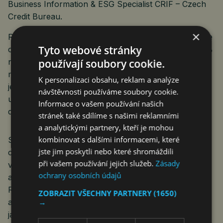
Business Information & ESG Specialist CRIF – Czech
Credit Bureau.
×
Report Synesgy Global Observatory 2026 ukazuje, že
Tyto webové stránky
certifikované firmy podle analýz CRIF vykazují o 55 %
používají soubory cookie.
nižší riziko v obchodních vztazích. Tyto společnosti
mají také lepší platební morálku. Průměrné zpoždění
K personalizaci obsahu, reklam a analýze
jejich plateb dosahuje 8,9 dne, zatímco
návštěvnosti používáme soubory cookie.
u necertifikovaných firem činí 17,4 dne, tedy téměř
Informace o vašem používání našich
dvojnásobek.
stránek také sdílíme s našimi reklamními
a analytickými partnery, kteří je mohou
kombinovat s dalšími informacemi, které
Součástí přínosu Synesgy je nejen samotná ESG
jste jim poskytli nebo které shromáždili
certifikace, ale i praktické nástroje pro její využití
při vašem používání jejich služeb.
Zásady
v každodenním byznysu. Firmy mohou své výsledky
ochrany osobních údajů
automaticky shrnout prostřednictvím Synesgy Smart
Reportu nebo mít ESG report v aplikaci MySynesgy
ZOBRAZIT VŠECHNY PARTNERY
(1650)
→
a sdílet jej přes QR kód. Výsledky pak mohou využít
jak v komunikaci s investory a finančními institucemi,