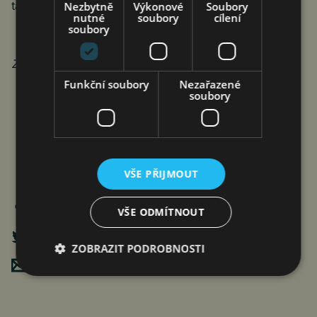
tak směrem k veřejnosti.
Nezbytně
Výkonové
Soubory
nutné
soubory
cílení
soubory
Zdroj: CRIF – Czech Credit Bureau
Funkční soubory
Nezařazené
soubory
VŠE PŘIJMOUT
VŠE ODMÍTNOUT
ZOBRAZIT PODROBNOSTI
Poslat mailem