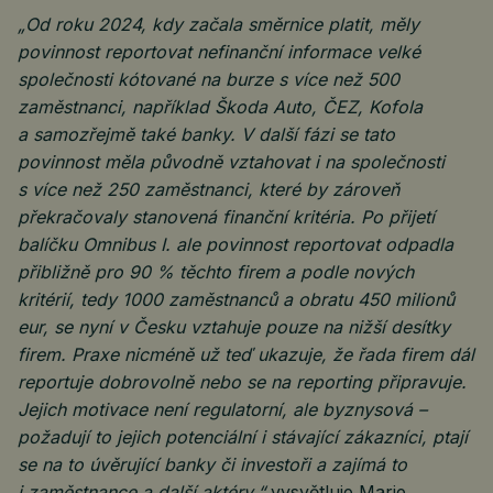
„Od roku 2024, kdy začala směrnice platit, měly
povinnost reportovat nefinanční informace velké
společnosti kótované na burze s více než 500
zaměstnanci, například Škoda Auto, ČEZ, Kofola
a samozřejmě také banky. V další fázi se tato
povinnost měla původně vztahovat i na společnosti
s více než 250 zaměstnanci, které by zároveň
překračovaly stanovená finanční kritéria. Po přijetí
balíčku Omnibus I. ale povinnost reportovat odpadla
přibližně pro 90 % těchto firem a podle nových
kritérií, tedy 1000 zaměstnanců a obratu 450 milionů
eur, se nyní v Česku vztahuje pouze na nižší desítky
firem. Praxe nicméně už teď ukazuje, že řada firem dál
reportuje dobrovolně nebo se na reporting připravuje.
Jejich motivace není regulatorní, ale byznysová –
požadují to jejich potenciální i stávající zákazníci, ptají
se na to úvěrující banky či investoři a zajímá to
i zaměstnance a další aktéry,“
vysvětluje Marie