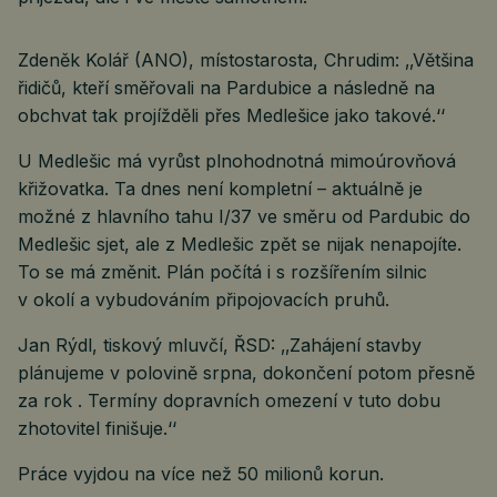
Zdeněk Kolář (ANO), místostarosta, Chrudim: ‚‚Většina
řidičů, kteří směřovali na Pardubice a následně na
obchvat tak projížděli přes Medlešice jako takové.‘‘
U Medlešic má vyrůst plnohodnotná mimoúrovňová
křižovatka. Ta dnes není kompletní – aktuálně je
možné z hlavního tahu I/37 ve směru od Pardubic do
Medlešic sjet, ale z Medlešic zpět se nijak nenapojíte.
To se má změnit. Plán počítá i s rozšířením silnic
v okolí a vybudováním připojovacích pruhů.
Jan Rýdl, tiskový mluvčí, ŘSD: ‚‚Zahájení stavby
plánujeme v polovině srpna, dokončení potom přesně
za rok . Termíny dopravních omezení v tuto dobu
zhotovitel finišuje.‘‘
Práce vyjdou na více než 50 milionů korun.