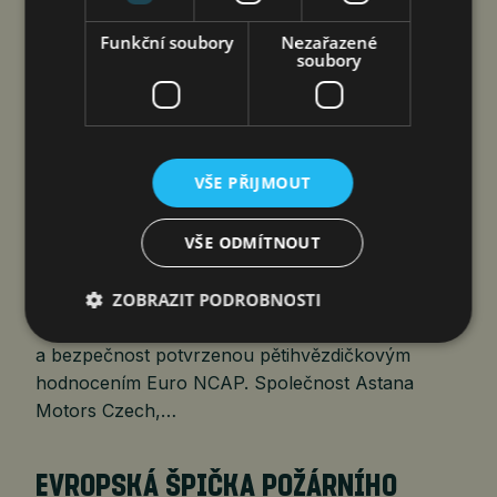
Funkční soubory
Nezařazené
soubory
VŠE PŘIJMOUT
Praha 6. srpna 2026 (PROTEXT) – Chery přivádí
VŠE ODMÍTNOUT
na český trh nový model TIGGO 7 HEV. Full-
hybridní SUV rozšiřuje nabídku značky
v nejžádanějším segmentu rodinných vozů
ZOBRAZIT PODROBNOSTI
a kombinuje nízkou spotřebu, bohatou výbavu
a bezpečnost potvrzenou pětihvězdičkovým
hodnocením Euro NCAP. Společnost Astana
Motors Czech,…
EVROPSKÁ ŠPIČKA POŽÁRNÍHO