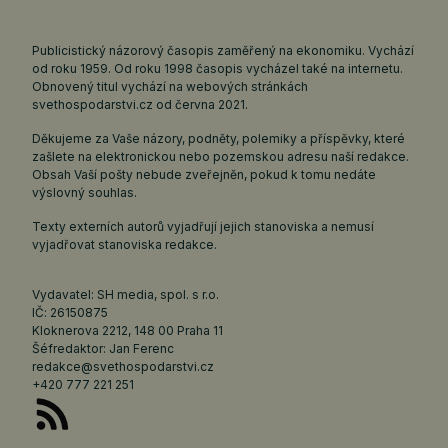
Publicistický názorový časopis zaměřený na ekonomiku. Vychází
od roku 1959. Od roku 1998 časopis vycházel také na internetu.
Obnovený titul vychází na webových stránkách
svethospodarstvi.cz
od června 2021.
Děkujeme za Vaše názory, podněty, polemiky a příspěvky, které
zašlete na elektronickou nebo pozemskou adresu naší redakce.
Obsah Vaší pošty nebude zveřejněn, pokud k tomu nedáte
výslovný souhlas.
Texty externích autorů vyjadřují jejich stanoviska a nemusí
vyjadřovat stanoviska redakce.
Vydavatel: SH media, spol. s r.o.
IČ: 26150875
Kloknerova 2212, 148 00 Praha 11
Šéfredaktor: Jan Ferenc
redakce@svethospodarstvi.cz
+420 777 221 251