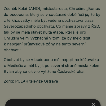
Zdeněk Kolář (ANO), místostarosta, Chrudim: ‚‚Bonus
do budoucna, který se v současné době řeší je, že by
z té křižovatky měla být vedena obchvatová trasa
Severozápadního obchvatu. Co máme zprávy z ŘSD,
tak by se měla stavět nultá etapa, která je pro
Chrudim velmi význačná v tom, že by mělo dojít
k napojení průmyslové zóny na tento severní
obchvat.‘‘
Obchvat by se v budoucnu měl napojit na křižovatku
u Medlešic a měl by jít po severní straně města kolem
Bylan aby se ulevilo vytížené Čáslavské ulici.
Zdroj: POLAR televize Ostrava
×