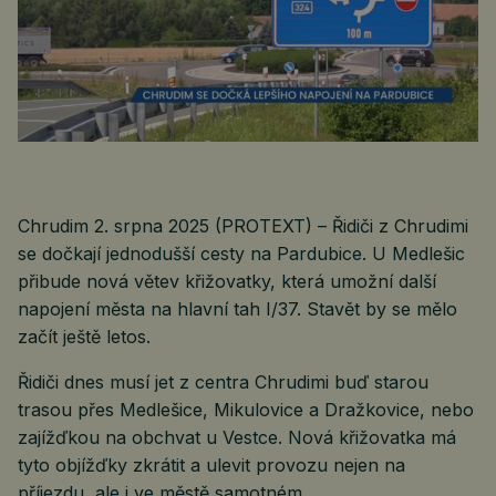
Chrudim 2. srpna 2025 (PROTEXT) – Řidiči z Chrudimi
se dočkají jednodušší cesty na Pardubice. U Medlešic
přibude nová větev křižovatky, která umožní další
napojení města na hlavní tah I/37. Stavět by se mělo
začít ještě letos.
Řidiči dnes musí jet z centra Chrudimi buď starou
trasou přes Medlešice, Mikulovice a Dražkovice, nebo
zajížďkou na obchvat u Vestce. Nová křižovatka má
tyto objížďky zkrátit a ulevit provozu nejen na
příjezdu, ale i ve městě samotném.