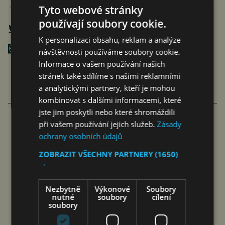
Tyto webové stránky
používají soubory cookie.
K personalizaci obsahu, reklam a analýze
Poslat mailem
návštěvnosti používáme soubory cookie.
Informace o vašem používání našich
stránek také sdílíme s našimi reklamními
a analytickými partnery, kteří je mohou
kombinovat s dalšími informacemi, které
jste jim poskytli nebo které shromáždili
při vašem používání jejich služeb.
Zásady
NOVÝ CHERY TIGGO 7 HEV ZVYŠUJE
ochrany osobních údajů
BEZPEČNOST PRO RODINY S 5*
ZOBRAZIT VŠECHNY PARTNERY
(1650)
→
HODNOCENÍM EURO…
čtk
6. 8. 2026
Nezbytně
Výkonové
Soubory
nutné
soubory
cílení
soubory