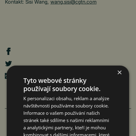
Kontakt: Sisi Wang,
wang.sisi@cgtn.com
×
Poslat mailem
Tyto webové stránky
používají soubory cookie.
K personalizaci obsahu, reklam a analýze
návštěvnosti používáme soubory cookie.
Informace o vašem používání našich
stránek také sdílíme s našimi reklamními
FAMILIARITÉ: POETICKÉ PROPOJENÍ
a analytickými partnery, kteří je mohou
kombinovat s dalšími informacemi, které