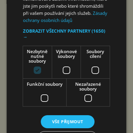
FILMU A LITERATURY
jste jim poskytli nebo které shromáždili
při vašem používání jejich služeb.
Zásady
čtk
8. 8. 2026
ochrany osobních údajů
ZOBRAZIT VŠECHNY PARTNERY
(1650)
→
Šen-čen (Čína) 8. srpna 2026
Nezbytně
Výkonové
Soubory
(PROTEXT/PRNewswire) – Společnost DJI
nutné
soubory
cílení
a Isabelle, ikona oceněná na festivalu v Cannes,
soubory
spojují hlasy dvou žen napříč staletími – film byl
natočen výhradně na kameru Osmo Pocket 4P
Společnost DJI, vedoucí světový podnik v oblasti
Funkční soubory
Nezařazené
soubory
civilních dronů a technologií…
COOLITA ZAHAJUJE PRVNÍ
INDONÉSKOU INICIATIVU FAST
VŠE PŘIJMOUT
MEDIA ALLIANCE VE SPOLUPRÁCI