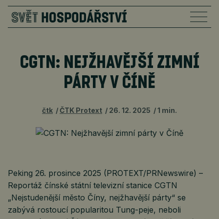
CGTN: NEJŽHAVĚJŠÍ ZIMNÍ
PÁRTY V ČÍNĚ
čtk
ČTK Protext
26. 12. 2025
1 min.
Peking 26. prosince 2025 (PROTEXT/PRNewswire) –
Reportáž čínské státní televizní stanice CGTN
„Nejstudenější město Číny, nejžhavější párty“ se
zabývá rostoucí popularitou Tung-peje, neboli