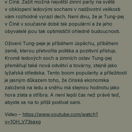
v Číně. Zažít možná největší zimní party na světě
v obklopení ledovými sochami v nadživotní velikosti
vám rozhodně vyrazí dech. Není divu, že je Tung-pej
v Číně v současné době tak populární a že jeho
obyvatelé jsou tak optimističtí ohledně budoucnosti.
Oživení Tung-peje je příběhem úspěchu, příběhem
země, kterou přetvořila politika a pozitivní přístup.
Kromě ledových soch a zimních oslav Tung-pej
přeměňují také nová odvětví a továrny, stejně jako
lyžařská střediska. Tento boom popularity a příležitostí
je jasným důkazem toho, že čínská ekonomika
založená na ledu a sněhu má stejnou hodnotu jako
hora zlata a stříbra. A není lepší čas než právě teď,
abyste se na to přišli podívat sami.
Video –
https://www.youtube.com/watch?
v=1OH_V73sexg