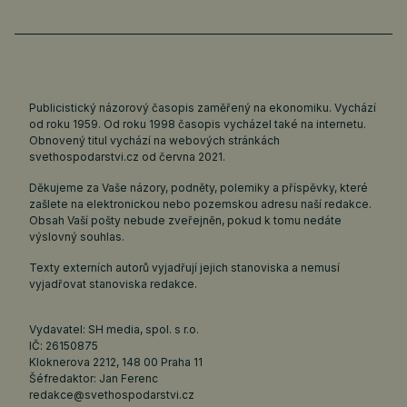
Publicistický názorový časopis zaměřený na ekonomiku. Vychází
od roku 1959. Od roku 1998 časopis vycházel také na internetu.
Obnovený titul vychází na webových stránkách
svethospodarstvi.cz
od června 2021.
Děkujeme za Vaše názory, podněty, polemiky a příspěvky, které
zašlete na elektronickou nebo pozemskou adresu naší redakce.
Obsah Vaší pošty nebude zveřejněn, pokud k tomu nedáte
výslovný souhlas.
Texty externích autorů vyjadřují jejich stanoviska a nemusí
vyjadřovat stanoviska redakce.
Vydavatel: SH media, spol. s r.o.
IČ: 26150875
Kloknerova 2212, 148 00 Praha 11
Šéfredaktor: Jan Ferenc
redakce@svethospodarstvi.cz