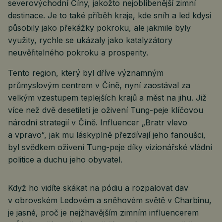
severovýchodní Číny, jakožto nejoblíbenější zimní
destinace. Je to také příběh kraje, kde sníh a led kdysi
působily jako překážky pokroku, ale jakmile byly
využity, rychle se ukázaly jako katalyzátory
neuvěřitelného pokroku a prosperity.
Tento region, který byl dříve významným
průmyslovým centrem v Číně, nyní zaostával za
velkým vzestupem teplejších krajů a měst na jihu. Již
více než dvě desetiletí je oživení Tung-peje klíčovou
národní strategií v Číně. Influencer „Bratr vlevo
a vpravo“, jak mu láskyplně přezdívají jeho fanoušci,
byl svědkem oživení Tung-peje díky vizionářské vládní
politice a duchu jeho obyvatel.
Když ho vidíte skákat na pódiu a rozpalovat dav
v obrovském Ledovém a sněhovém světě v Charbinu,
je jasné, proč je nejžhavějším zimním influencerem