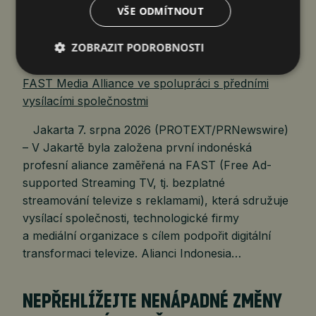
S PŘEDNÍMI VYSÍLACÍMI…
VŠE ODMÍTNOUT
čtk
7. 8. 2026
ZOBRAZIT PODROBNOSTI
Jakarta 7. srpna 2026 (PROTEXT/PRNewswire)
– V Jakartě byla založena první indonéská
profesní aliance zaměřená na FAST (Free Ad-
supported Streaming TV, tj. bezplatné
streamování televize s reklamami), která sdružuje
vysílací společnosti, technologické firmy
a mediální organizace s cílem podpořit digitální
transformaci televize. Alianci Indonesia…
NEPŘEHLÍŽEJTE NENÁPADNÉ ZMĚNY