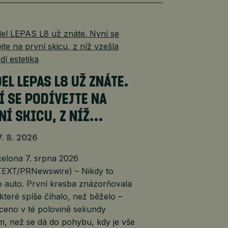
EL LEPAS L8 UŽ ZNÁTE.
Í SE PODÍVEJTE NA
NÍ SKICU, Z NÍŽ…
7. 8. 2026
lona 7. srpna 2026
EXT/PRNewswire) – Nikdy to
o auto. První kresba znázorňovala
 které spíše číhalo, než běželo –
ceno v té polovině sekundy
m, než se dá do pohybu, kdy je vše