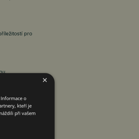
říležitostí pro
ou.
×
ech, Česko
á expertní
ho průmyslu –
 Informace o
 koordinace
tnery, kteří je
máždili při vašem