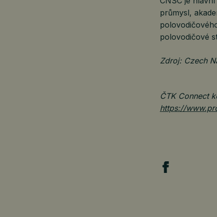
CNSC je hlavní
průmysl, akade
polovodičového
polovodičové st
Zdroj: Czech N
ČTK Connect ke
https://www.pr