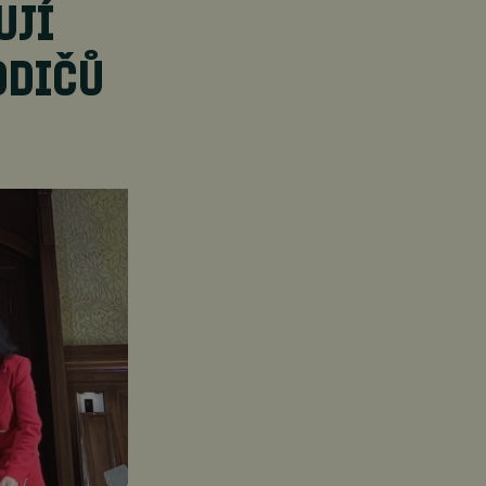
UJÍ
ODIČŮ