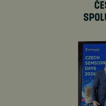
ČE
SPOL