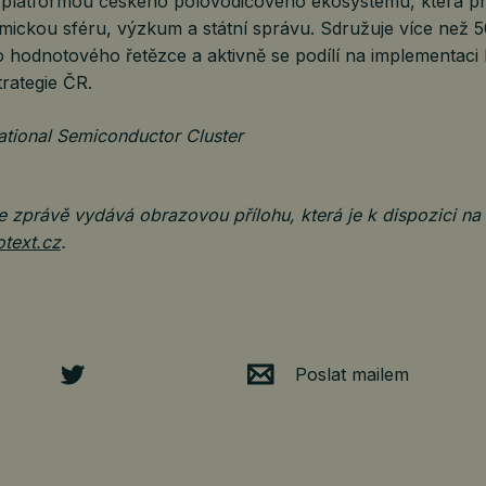
 platformou českého polovodičového ekosystému, která pr
mickou sféru, výzkum a státní správu. Sdružuje více než 5
 hodnotového řetězce a aktivně se podílí na implementaci
rategie ČR.
ational Semiconductor Cluster
 zprávě vydává obrazovou přílohu, která je k dispozici na
otext.cz
.
Poslat mailem