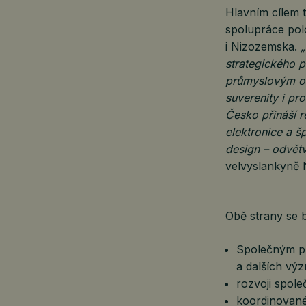
Hlavním cílem t
spolupráce pol
i Nizozemska.
strategického p
průmyslovým od
suverenity i pr
Česko přináší r
elektronice a š
design – odvětv
velvyslankyně 
Obě strany se 
Společným p
a dalších vý
rozvoji spole
koordinované