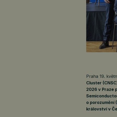
Praha 19. kvě
Cluster (CNSC
2026 v Praze 
Semiconductor
o porozumění 
království v Č