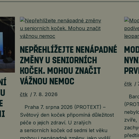
NEPŘEHLÍŽEJTE NENÁPADNÉ
MOD
ZMĚNY U SENIORNÍCH
NYN
KOČEK. MOHOU ZNAČIT
PRV
VÁŽNOU NEMOC
NÍ
čtk
VU
čtk
7. 8. 2026
Barce
E
(PROT
Praha 7. srpna 2026 (PROTEXT) –
nebyl
MI
Světový den koček připomíná důležitost
zvíře,
péče o jejich zdraví. U zralých
zachy
a seniorních koček od sedmi let věku
předtí
mohou i nenápadné změny, jako vyšší