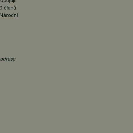
opojuje
0 členů
 Národní
 adrese