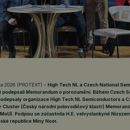
tna 2026 (PROTEXT) –
High Tech NL a Czech National Se
) podepsali Memorandum o porozumění. Během Czech 
podepsaly organizace High Tech NL Semiconductors a C
 Cluster (Český národní polovodičový klastr) Memoran
(MoU). Podpisu se zúčastnila H.E. velvyslankyně Nizoz
eské republice Miny Noor.