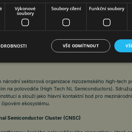
é
Výkonové
Soubory cílení
Funkční soubory
High Tech NL je klíčovým krokem v mezinárodní semicond
soubory
 CNSC. Otevře dveře k etablaci expertní platformy s podpo
jektům, společným prezentacím na SEMICON a posílení čes
aktivitách včetně IPCEI AST a Chips Act 2.“
ý, President, Czech National Semiconductor Cluster
ODROBNOSTI
VŠE ODMÍTNOUT
VŠ
L
e národní sektorová organizace nizozemského high-tech p
ím na polovodiče (High Tech NL Semiconductors). Sdružuj
stitucí a slouží jako hlavní kontaktní bod pro mezinárodní
 čipovém ekosystému.
nal Semiconductor Cluster (CNSC)