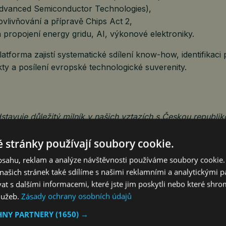
Advanced Semiconductor Technologies),
vlivňování a přípravě Chips Act 2,
 propojení energy gridu, AI, výkonové elektroniky.
atforma zajistí systematické sdílení know-how, identifikaci p
ty a posílení evropské technologické suverenity.
tavuje důležitý milník v našich vztazích s Českou republik
ponuje silným ekosystémem v oblasti polovodičů a high-t
 stránky používají soubory cookie.
cí průmyslové zázemí, talent a strategickou polohu. Společn
pěje k větší odolnosti a inovacím evropského polovodičové
obsahu, reklam a analýze návštěvnosti používáme soubory cookie.
ých prezentací na SEMICON, rozvoje společných projektů,
ašich stránek také sdílíme s našimi reklamními a analytickými par
řípravy Chips Act 2.“
 s dalšími informacemi, které jste jim poskytli nebo které shro
služeb.
Zásady ochrany osobních údajů
HNY PARTNERY
(1650) →
drix, Cluster Manager Semiconductors, High Tech NL