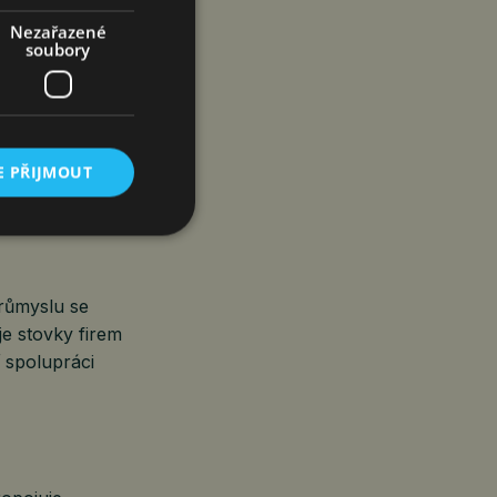
Nezařazené
uctor
soubory
rou obou zemí,
kého postavení
E PŘIJMOUT
růmyslu se
e stovky firem
 spolupráci