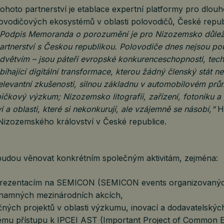
ohoto partnerství je etablace expertní platformy pro dlou
ovodičových ekosystémů v oblasti polovodičů, České repub
„Podpis Memoranda o porozumění je pro Nizozemsko důlež
artnerství s Českou republikou. Polovodiče dnes nejsou po
větvím – jsou páteří evropské konkurenceschopnosti, tec
obíhající digitální transformace, kterou žádný členský stát 
elevantní zkušenosti, silnou základnu v automobilovém prů
pičkový výzkum; Nizozemsko litografii, zařízení, fotoniku a
í a oblasti, které si nekonkurují, ale vzájemně se násobí,“
H
Nizozemského království v České republice.
budou věnovat konkrétním společným aktivitám, zejména:
rezentacím na SEMICON (SEMICON events organizovaný
znamných mezinárodních akcích,
čných projektů v oblasti výzkumu, inovací a dodavatelskýc
mu přístupu k IPCEI AST (Important Project of Common 