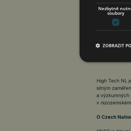
Nezbytně nutn
„Podpis MoU s 
soubory
diplomacii pro
konkrétním pro
v klíčových EU 
Stanislav Čern
ZOBRAZIT P
O High Tech N
High Tech NL j
silným zaměřen
a výzkumných in
v nizozemském
O Czech Natio