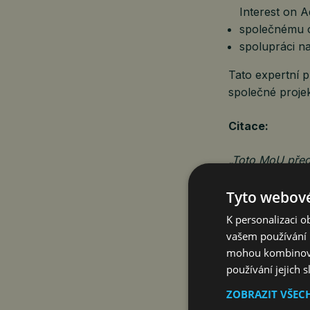
Interest on 
společnému o
spolupráci na
Tato expertní pl
společné projek
Citace:
„Toto MoU předs
Nizozemsko dis
Tyto webové
nabízí vynikají
platforma přis
K personalizaci 
včetně společn
vašem používání n
v IPCEI AST a p
mohou kombinovat
používání jejich 
ZOBRAZIT VŠEC
Pieter Jan Hen