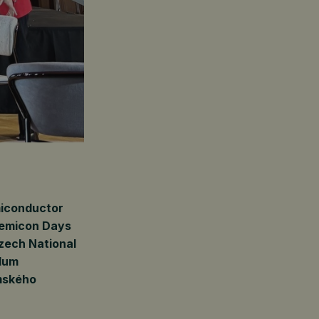
miconductor
Semicon Days
zech National
dum
emského