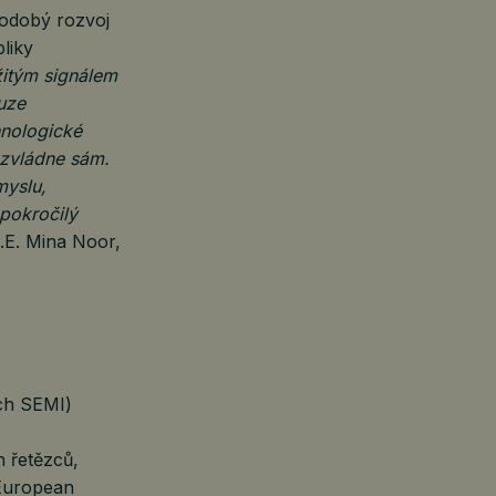
hodobý rozvoj
liky
itým signálem
uze
hnologické
nezvládne sám.
myslu,
 pokročilý
.E. Mina Noor,
ch SEMI)
h řetězců,
European