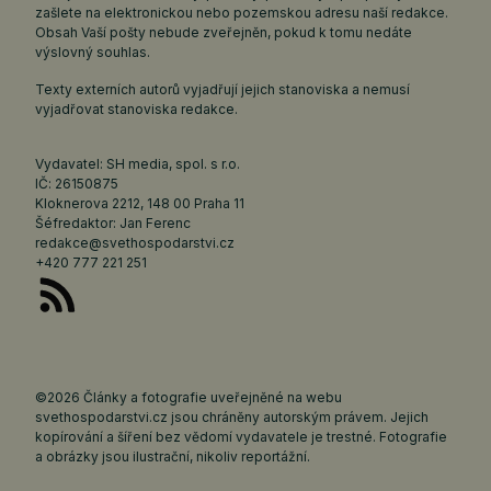
zašlete na elektronickou nebo pozemskou adresu naší redakce.
Obsah Vaší pošty nebude zveřejněn, pokud k tomu nedáte
výslovný souhlas.
Texty externích autorů vyjadřují jejich stanoviska a nemusí
vyjadřovat stanoviska redakce.
Vydavatel: SH media, spol. s r.o.
IČ: 26150875
Kloknerova 2212, 148 00 Praha 11
Šéfredaktor: Jan Ferenc
redakce@svethospodarstvi.cz
+420 777 221 251
©2026 Články a fotografie uveřejněné na webu
svethospodarstvi.cz jsou chráněny autorským právem. Jejich
kopírování a šíření bez vědomí vydavatele je trestné. Fotografie
a obrázky jsou ilustrační, nikoliv reportážní.