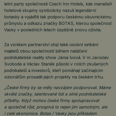
letní party společnosti Czech Inn Hotels, kde manažeři
hotelové skupiny symbolicky nazuli legendární
botasky a vyjádřili tak podporu českému obuvnickému
průmyslu a odkazu značky BOTAS, kterou společnost
Vasky v posledních letech úspěšně znovu oživila.
Za vznikem partnerství stojí také osobní setkání
majitelů obou společností během natáčení
podnikatelské reality show Jáma lvová. V ní Jaroslav
Svoboda a Václav Staněk působí v rolích zkušených
podnikatelů a investorů, kteří pomáhají začínajícím
vizionářům prosadit jejich projekty na českém trhu.
„
České firmy by se měly navzájem podporovat. Máme
skvělé značky, talentované lidi a silné podnikatelské
příběhy. Když mohou české firmy spolupracovat
a společně růst, prospívá to nejen jim samotným, ale
i celé ekonomice. Botas / Vasky jsou příkladem