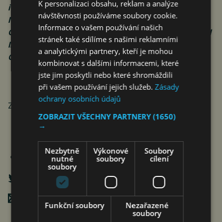
K personalizaci obsahu, reklam a analýze
i v Brně, Portugalsku, Gruzii, Lotyšsku a Maďarsku.
návštěvnosti používáme soubory cookie.
Mezi nejznámější budovy patří například hotel The
Informace o vašem používání našich
Grand Mark Prague (bývalý Kempinski), Grand Hotel
stránek také sdílíme s našimi reklamními
International, Grand Hotel Prague Towers nebo
a analytickými partnery, kteří je mohou
Grand Palace v Brně.
kombinovat s dalšími informacemi, které
jste jim poskytli nebo které shromáždili
při vašem používání jejich služeb.
Zásady
ochrany osobních údajů
Zdroj: Czech Inn Hotels
ZOBRAZIT VŠECHNY PARTNERY
(1650)
→
Nezbytně
Výkonové
Soubory
nutné
soubory
cílení
soubory
Poslat mailem
Funkční soubory
Nezařazené
soubory