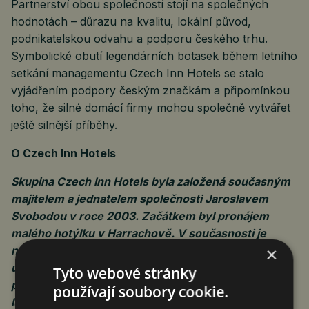
Partnerství obou společností stojí na společných
hodnotách – důrazu na kvalitu, lokální původ,
podnikatelskou odvahu a podporu českého trhu.
Symbolické obutí legendárních botasek během letního
setkání managementu Czech Inn Hotels se stalo
vyjádřením podpory českým značkám a připomínkou
toho, že silné domácí firmy mohou společně vytvářet
ještě silnější příběhy.
O Czech Inn Hotels
Skupina Czech Inn Hotels byla založená současným
majitelem a jednatelem společnosti Jaroslavem
Svobodou v roce 2003. Začátkem byl pronájem
malého hotýlku v Harrachově. V současnosti je
×
největší hotelovou sítí v České republice, která
ubytovala přes 2 miliony hostů v roce 2025,
Tyto webové stránky
provozuje 28 hotelů a nabízí hostům více než 9000
používají soubory cookie.
lůžek. Hotely se nachází převážně v Praze, ale