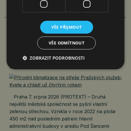
VŠE PŘIJMOUT
PŘÍRODNÍ KLIMATIZACE NA STŘEŠE
VŠE ODMÍTNOUT
PRAŽSKÝCH SLUŽEB: KVETE
A CHLADÍ UŽ ČTVRTÝM ROKEM
ZOBRAZIT PODROBNOSTI
čtk
7. 8. 2026
Praha 7. srpna 2026 (PROTEXT) – Druhá
největší městská společnost se pyšní vlastní
zelenou střechou. Vznikla v roce 2022 na ploše
450 m2 nad posledním patrem hlavní
administrativní budovy v areálu Pod Šancemi