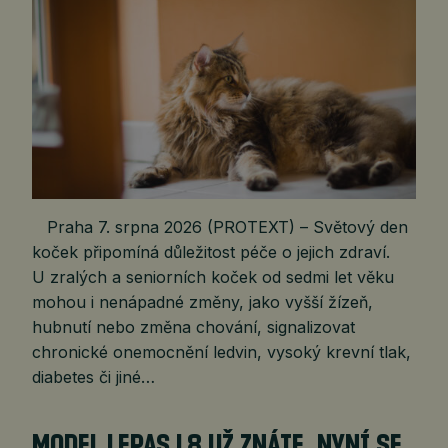
Praha 7. srpna 2026 (PROTEXT) – Světový den
koček připomíná důležitost péče o jejich zdraví.
U zralých a seniorních koček od sedmi let věku
mohou i nenápadné změny, jako vyšší žízeň,
hubnutí nebo změna chování, signalizovat
chronické onemocnění ledvin, vysoký krevní tlak,
diabetes či jiné…
MODEL LEPAS L8 UŽ ZNÁTE. NYNÍ SE