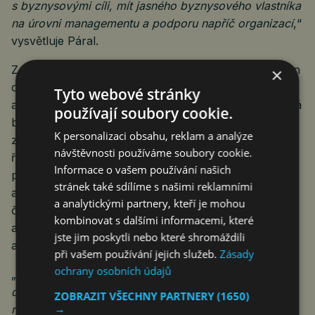
s byznysovými cíli, mít jasného byznysového vlastníka
na úrovni managementu a podporu napříč organizací
,“
vysvětluje Páral.
Z budoucích plánů a záměrů soutěžících plyne posun
×
od současných AI nástrojů pro vyhledávání informací
Tyto webové stránky
a automatické odpovědi k pokročilejším řešením, která
používají soubory cookie.
budou aktivně podporovat rozhodování, radit
K personalizaci obsahu, reklam a analýze
zaměstnancům v reálném čase nebo vstupovat do
návštěvnosti používáme soubory cookie.
řízení provozních a výrobních procesů. Současně
Informace o vašem používání našich
poroste význam kyberbezpečnosti, kvality dat
stránek také sdílíme s našimi reklamními
a regulatorní připravenosti. Požadavky NIS2, DORA
a analytickými partnery, kteří je mohou
či AI Actu budou firmy nutit digitalizovat agendu
kombinovat s dalšími informacemi, které
auditu, řízení rizik, bezpečnostních procesů
jste jim poskytli nebo které shromáždili
a compliance.
při vašem používání jejich služeb.
Zásady
ochrany osobních údajů
„
Budoucnost bude patřit organizacím, které mají svá
data a digitální platformy pod kontrolou, umí je
ZOBRAZIT VŠECHNY PARTNERY
(1650)
→
rozvíjet a integrovat s dalšími aplikacemi včetně AI.