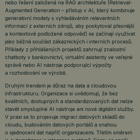
nebo řešení založená na RAG architektuře (Retrieval-
Augmented Generation – přístup v AI, který kombinuje
generativní modely s vyhledáváním relevantních
informací z externích zdrojů, aby poskytoval přesnější
a kontextově podložené odpověď) se začínají využívat
jako běžná součást zákaznických i interních procesů.
Příklady z přihlášených projektů zahrnují znalostní
chatboty v bankovnictví, virtuální asistenty ve veřejné
správě nebo AI nástroje podporující výpočty
a rozhodování ve výrobě.
Druhým trendem je důraz na data a cloudovou
infrastrukturu. Organizace si uvědomují, že bez
kvalitních, dostupných a standardizovaných dat nelze
stavět smysluplné AI nástroje ani nové digitální služby.
V praxi se to projevuje migrací datových skladů do
cloudu, budováním datových portálů a snahou
o sjednocení dat napříč organizacemi. Třetím směrem