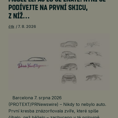
PODÍVEJTE NA PRVNÍ SKICU,
Z NÍŽ…
čtk
7. 8. 2026
Barcelona 7. srpna 2026
(PROTEXT/PRNewswire) – Nikdy to nebylo auto.
První kresba znázorňovala zvíře, které spíše
číhalo, než běželo – zachyceno v té polovině