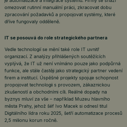
je automatizace a integrace systémů. Firmy se snaží
omezovat rutinní manuální práci, zkracovat dobu
zpracování požadavků a propojovat systémy, které
dříve fungovaly odděleně.
IT se posouvá do role strategického partnera
Vedle technologií se mění také role IT uvnitř
organizací. Z analýzy přihlášených soutěžících
vyplývá, že IT už není vnímáno pouze jako podpůrná
funkce, ale stále častěji jako strategický partner vedení
firem a institucí. Úspěšné projekty spojuje schopnost
propojovat technologii s provozem, zákaznickou
zkušeností a obchodními cíli. Reálné dopady na
byznys mluví za vše – například Muzeu hlavního
města Prahy, jehož šéf Ivo Macek si odnesl titul
Digitálního lídra roku 2025, šetří automatizace procesů
2,5 milionu korun ročně.