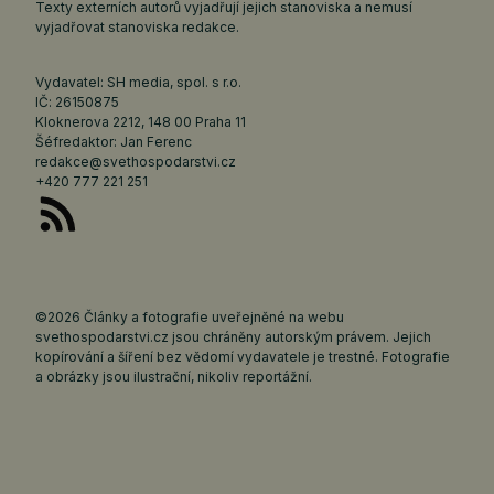
Texty externích autorů vyjadřují jejich stanoviska a nemusí
vyjadřovat stanoviska redakce.
Vydavatel: SH media, spol. s r.o.
IČ: 26150875
Kloknerova 2212, 148 00 Praha 11
Šéfredaktor: Jan Ferenc
redakce@svethospodarstvi.cz
+420 777 221 251
©2026 Články a fotografie uveřejněné na webu
svethospodarstvi.cz jsou chráněny autorským právem. Jejich
kopírování a šíření bez vědomí vydavatele je trestné. Fotografie
a obrázky jsou ilustrační, nikoliv reportážní.