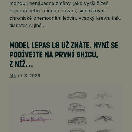
mohou i nenápadné změny, jako vyšší žízeň,
hubnutí nebo změna chování, signalizovat
chronické onemocnění ledvin, vysoký krevní tlak,
diabetes či jiné…
MODEL LEPAS L8 UŽ ZNÁTE. NYNÍ SE
PODÍVEJTE NA PRVNÍ SKICU,
Z NÍŽ…
čtk
7. 8. 2026