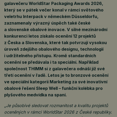
galavečeru WorldStar Packaging Awards 2026,
který se v pátek večer konal v rámci světového
veletrhu Interpack v německém Düsseldorfu,
zaznamenaly výrazný úspěch také české
a slovenské obalové inovace. V silné mezinárodní
konkurenci letos získalo ocenění 12 projektů
z Česka a Slovenska, které tak potvrzují vysokou
úroveň zdejšího obalového designu, technologií
i udržitelného přístupu. Kromě standardních
ocenění se předávala i ta speciální. Například
společnost THIMM si z galavečera odnáší již své
třetí ocenění v řadě. Letos je to bronzové ocenění
ve speciální kategorii Marketing za své inovativní
obalové řešení Sleep Well – funkční kolébka pro
plyšového medvídka na spaní.
„
Je působivé sledovat rozmanitost a kvalitu projektů
oceněných v rámci WorldStar 2026 z České republiky.