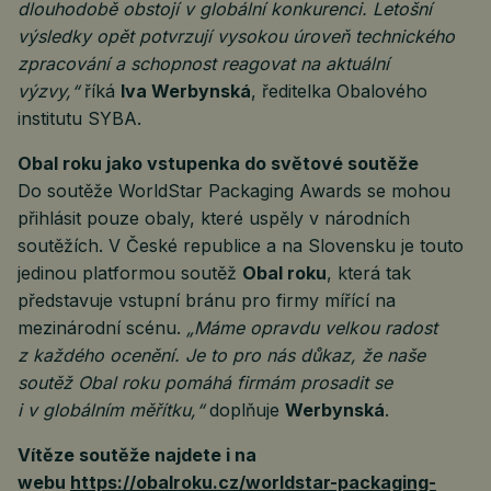
dlouhodobě obstojí v globální konkurenci. Letošní
výsledky opět potvrzují vysokou úroveň technického
zpracování a schopnost reagovat na aktuální
výzvy,“
říká
Iva Werbynská
, ředitelka Obalového
institutu SYBA.
Obal roku jako vstupenka do světové soutěže
Do soutěže WorldStar Packaging Awards se mohou
přihlásit pouze obaly, které uspěly v národních
soutěžích. V České republice a na Slovensku je touto
jedinou platformou soutěž
Obal roku
, která tak
představuje vstupní bránu pro firmy mířící na
mezinárodní scénu.
„Máme opravdu velkou radost
z každého ocenění. Je to pro nás důkaz, že naše
soutěž Obal roku pomáhá firmám prosadit se
i v globálním měřítku,“
doplňuje
Werbynská
.
Vítěze soutěže najdete i na
webu
https://obalroku.cz/worldstar-packaging-