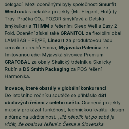
delegací. Mezi oceněnými byly společnosti
Smurfit
Westrock
s několika projekty (Mr. Elegant, Hol(e)y
Tray, Pračka CO₂, POZOR šmykľavé a Detská
šmýkaľka) a
THIMM
s řešeními Sleep Well a Easy 2
Fold. Ocenění získal také
GRANITOL
za flexibilní obal
LAMIBAG – PE/PE,
Lineart
za produktovou řadu
cereálií a ořechů Emma,
Myjavská Pálenica
za
limitovanou edici Myjavská slivovica Premium,
GRAFOBAL
za obaly Skalický trdelník a Skalický
Rubín a
DS Smith Packaging
za POS řešení
Harmonika.
Inovace, které obstály v globální konkurenci
Do letošního ročníku soutěže se přihlásilo
481
obalových řešení z celého světa.
Oceněné projekty
musely prokázat funkčnost, technickou kvalitu, design
a důraz na udržitelnost.
„Již několik let po sobě je
vidět, že obalová řešení z Česka a Slovenska