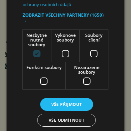
ochrany osobních údajů
ZOBRAZIT VŠECHNY PARTNERY
(1650)
→
Nezbytně
Výkonové
Soubory
nutné
soubory
cílení
soubory
Poslat mailem
Funkční soubory
Nezařazené
soubory
VŠE PŘIJMOUT
COOLITA ZAHAJUJE PRVNÍ
VŠE ODMÍTNOUT
INDONÉSKOU INICIATIVU FAST