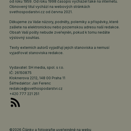
od roku 1959. Od roku 1998 časopis vycházel také na internetu.
Obnovený titul vychází na webových stránkách
svethospodarstvi.cz
od června 2021.
Děkujeme za Vaše názory, podněty, polemiky a příspěvky, které
zašlete na elektronickou nebo pozemskou adresu naší redakce.
Obsah Vaší pošty nebude zveřejněn, pokud k tomu nedáte
výslovný souhlas.
Texty externích autorů vyjadřují jejich stanoviska a nemusí
vyjadřovat stanoviska redakce.
Vydavatel: SH media, spol. s r.o.
IČ: 26150875
Kloknerova 2212, 148 00 Praha 11
Šéfredaktor: Jan Ferenc
redakce@svethospodarstvi.cz
+420 777 221 251
©2026 Články a fotografie uveřejněné na webu