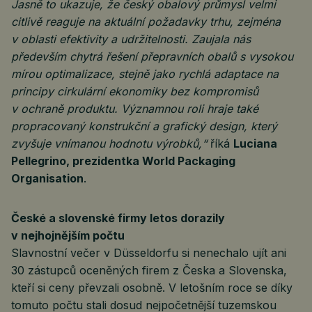
Jasně to ukazuje, že český obalový průmysl velmi
citlivě reaguje na aktuální požadavky trhu, zejména
v oblasti efektivity a udržitelnosti. Zaujala nás
především chytrá řešení přepravních obalů s vysokou
mírou optimalizace, stejně jako rychlá adaptace na
principy cirkulární ekonomiky bez kompromisů
v ochraně produktu. Významnou roli hraje také
propracovaný konstrukční a grafický design, který
zvyšuje vnímanou hodnotu výrobků,“
říká
Luciana
Pellegrino, prezidentka World Packaging
Organisation
.
České a slovenské firmy letos dorazily
v nejhojnějším počtu
Slavnostní večer v Düsseldorfu si nenechalo ujít ani
30 zástupců oceněných firem z Česka a Slovenska,
kteří si ceny převzali osobně. V letošním roce se díky
tomuto počtu stali dosud nejpočetnější tuzemskou