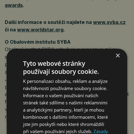
awards
.
Další informace o soutěži najdete na
www.syba.cz
či na
www.worldstar.org
.
O Obalovém institutu SYBA
Obalový institut SYBA sdružuje a prosazuje zájmy
×
subjektů činných v sektoru balení, obalů, obalových
Tyto webové stránky
prostředků, balicích materiálů, balicích strojů a také
používají soubory cookie.
zájmy výrobců baleného zboží týkající se balení.
Jedná se o sdružení firem a odborníků, kteří se
K personalizaci obsahu, reklam a analýze
podílejí na vývoji, výrobě
návštěvnosti používáme soubory cookie.
a využívání obalů a obalových materiálů. Tento institut
Informace o vašem používání našich
funguje jako platforma pro sdílení informací,
stránek také sdílíme s našimi reklamními
vzdělávání, podporu inovací a spolupráce mezi
a analytickými partnery, kteří je mohou
různými aktéry v obalovém průmyslu.
kombinovat s dalšími informacemi, které
jste jim poskytli nebo které shromáždili
při vašem používání jejich služeb.
Zásady