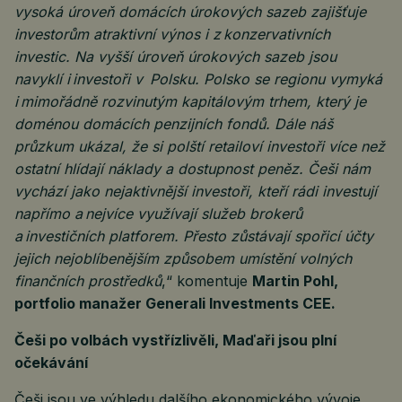
vysoká úroveň domácích úrokových sazeb zajišťuje
investorům atraktivní výnos i z konzervativních
investic. Na vyšší úroveň úrokových sazeb jsou
navyklí i investoři v Polsku. Polsko se regionu vymyká
i mimořádně rozvinutým kapitálovým trhem, který je
doménou domácích penzijních fondů. Dále náš
průzkum ukázal, že si polští retailoví investoři více než
ostatní hlídají náklady a dostupnost peněz. Češi nám
vychází jako nejaktivnější investoři, kteří rádi investují
napřímo a nejvíce využívají služeb brokerů
a investičních platforem. Přesto zůstávají spořicí účty
jejich nejoblíbenějším způsobem umístění volných
finančních prostředků
,“ komentuje
Martin Pohl,
portfolio manažer Generali Investments CEE.
Češi po volbách vystřízlivěli, Maďaři jsou plní
očekávání
Češi jsou ve výhledu dalšího ekonomického vývoje