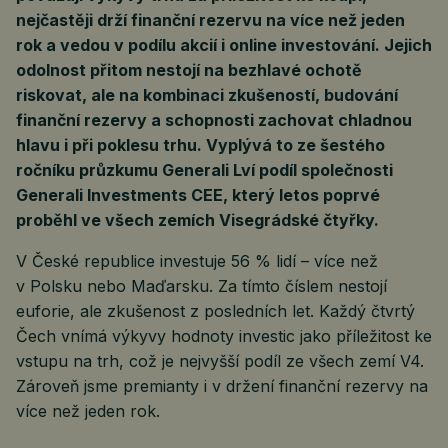
nejčastěji drží finanční rezervu na více než jeden
rok a vedou v podílu akcií i online investování. Jejich
odolnost přitom nestojí na bezhlavé ochotě
riskovat, ale na kombinaci zkušeností, budování
finanční rezervy a schopnosti zachovat chladnou
hlavu i při poklesu trhu. Vyplývá to ze šestého
ročníku průzkumu Generali Lví podíl společnosti
Generali Investments CEE, který letos poprvé
proběhl ve všech zemích Visegrádské čtyřky.
V České republice investuje 56 % lidí – více než
v Polsku nebo Maďarsku. Za tímto číslem nestojí
euforie, ale zkušenost z posledních let. Každý čtvrtý
Čech vnímá výkyvy hodnoty investic jako příležitost ke
vstupu na trh, což je nejvyšší podíl ze všech zemí V4.
Zároveň jsme premianty i v držení finanční rezervy na
více než jeden rok.