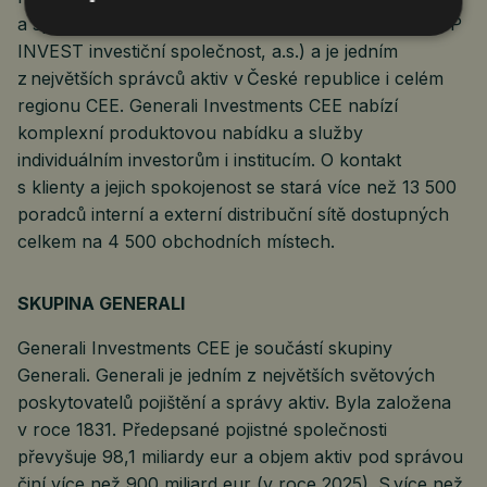
a správy aktiv. Na trhu působí od roku 1991 (dříve ČP
INVEST investiční společnost, a.s.) a je jedním
z největších správců aktiv v České republice i celém
regionu CEE. Generali Investments CEE nabízí
komplexní produktovou nabídku a služby
individuálním investorům i institucím. O kontakt
s klienty a jejich spokojenost se stará více než 13 500
poradců interní a externí distribuční sítě dostupných
celkem na 4 500 obchodních místech.
SKUPINA GENERALI
Generali Investments CEE je součástí skupiny
Generali. Generali je jedním z největších světových
poskytovatelů pojištění a správy aktiv. Byla založena
v roce 1831. Předepsané pojistné společnosti
převyšuje 98,1 miliardy eur a objem aktiv pod správou
činí více než 900 miliard eur (v roce 2025). S více než