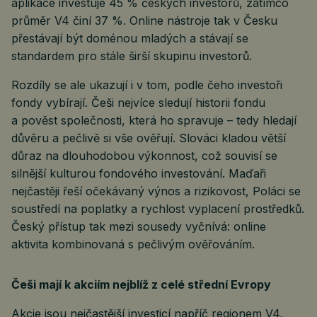
aplikace investuje 45 % českých investorů, zatímco
průměr V4 činí 37 %. Online nástroje tak v Česku
přestávají být doménou mladých a stávají se
standardem pro stále širší skupinu investorů.
Rozdíly se ale ukazují i v tom, podle čeho investoři
fondy vybírají. Češi nejvíce sledují historii fondu
a pověst společnosti, která ho spravuje – tedy hledají
důvěru a pečlivě si vše ověřují. Slováci kladou větší
důraz na dlouhodobou výkonnost, což souvisí se
silnější kulturou fondového investování. Maďaři
nejčastěji řeší očekávaný výnos a rizikovost, Poláci se
soustředí na poplatky a rychlost vyplacení prostředků.
Český přístup tak mezi sousedy vyčnívá: online
aktivita kombinovaná s pečlivým ověřováním.
Češi mají k akciím nejblíž z celé střední Evropy
Akcie jsou nejčastější investicí napříč regionem V4,