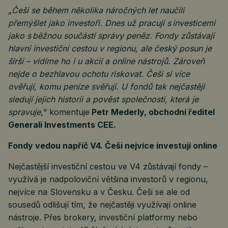
„
Češi se během několika náročných let naučili
přemýšlet jako investoři. Dnes už pracují s investicemi
jako s běžnou součástí správy peněz. Fondy zůstávají
hlavní investiční cestou v regionu, ale český posun je
širší – vidíme ho i u akcií a online nástrojů. Zároveň
nejde o bezhlavou ochotu riskovat. Češi si více
ověřují, komu peníze svěřují. U fondů tak nejčastěji
sledují jejich historii a pověst společnosti, která je
spravuje
,“ komentuje
Petr Mederly, obchodní ředitel
Generali Investments CEE.
Fondy vedou napříč V4. Češi nejvíce investují online
Nejčastější investiční cestou ve V4 zůstávají fondy –
využívá je nadpoloviční většina investorů v regionu,
nejvíce na Slovensku a v Česku. Češi se ale od
sousedů odlišují tím, že nejčastěji využívají online
nástroje. Přes brokery, investiční platformy nebo