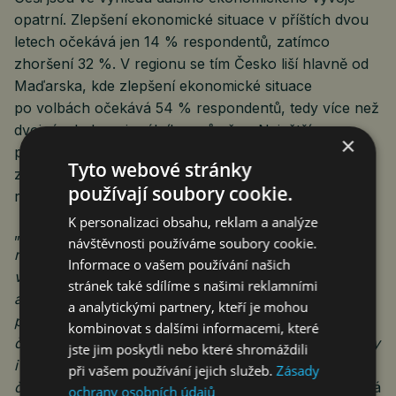
opatrní. Zlepšení ekonomické situace v příštích dvou
letech očekává jen 14 % respondentů, zatímco
zhoršení 32 %. V regionu se tím Česko liší hlavně od
Maďarska, kde zlepšení ekonomické situace
po volbách očekává 54 % respondentů, tedy více než
dvojnásobek regionálního průměru. Největší
×
pesimismus naopak panuje na Slovensku, kde
Tyto webové stránky
zhoršení ekonomiky očekává téměř polovina
používají soubory cookie.
respondentů.
K personalizaci obsahu, reklam a analýze
„
Češi sice nečekají rychlé zlepšení ekonomiky,
návštěvnosti používáme soubory cookie.
neznamená to ale, že by se stáhli do pasivity. Právě
Informace o vašem používání našich
v Česku investuje více lidí než v Maďarsku i Polsku
stránek také sdílíme s našimi reklamními
a tuzemští investoři častěji, než sousedé vnímají
a analytickými partnery, kteří je mohou
pokles trhu jako příležitost. Mají zkušenost s výkyvy,
kombinovat s dalšími informacemi, které
častěji si budují rezervu a více pracují s akciemi, fondy
jste jim poskytli nebo které shromáždili
i online nástroji. Právě tato kombinace ukazuje, že
při vašem používání jejich služeb.
Zásady
český investor za poslední roky velmi dospěl
,“ uzavírá
ochrany osobních údajů