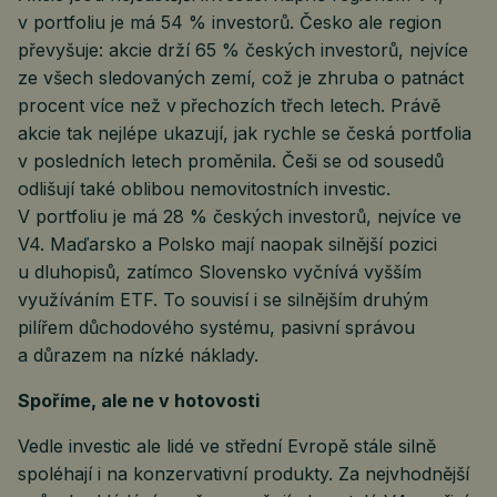
v portfoliu je má 54 % investorů. Česko ale region
převyšuje: akcie drží 65 % českých investorů, nejvíce
ze všech sledovaných zemí, což je zhruba o patnáct
procent více než v přechozích třech letech. Právě
akcie tak nejlépe ukazují, jak rychle se česká portfolia
v posledních letech proměnila. Češi se od sousedů
odlišují také oblibou nemovitostních investic.
V portfoliu je má 28 % českých investorů, nejvíce ve
V4. Maďarsko a Polsko mají naopak silnější pozici
u dluhopisů, zatímco Slovensko vyčnívá vyšším
využíváním ETF. To souvisí i se silnějším druhým
pilířem důchodového systému, pasivní správou
a důrazem na nízké náklady.
Spoříme, ale ne v hotovosti
Vedle investic ale lidé ve střední Evropě stále silně
spoléhají i na konzervativní produkty. Za nejvhodnější