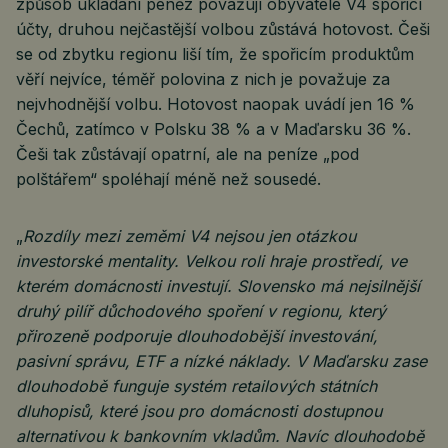
způsob ukládání peněz považují obyvatelé V4 spořicí
účty, druhou nejčastější volbou zůstává hotovost. Češi
se od zbytku regionu liší tím, že spořicím produktům
věří nejvíce, téměř polovina z nich je považuje za
nejvhodnější volbu. Hotovost naopak uvádí jen 16 %
Čechů, zatímco v Polsku 38 % a v Maďarsku 36 %.
Češi tak zůstávají opatrní, ale na peníze „pod
polštářem“ spoléhají méně než sousedé.
„
Rozdíly mezi zeměmi V4 nejsou jen otázkou
investorské mentality. Velkou roli hraje prostředí, ve
kterém domácnosti investují. Slovensko má nejsilnější
druhý pilíř důchodového spoření v regionu, který
přirozeně podporuje dlouhodobější investování,
pasivní správu, ETF a nízké náklady. V Maďarsku zase
dlouhodobě funguje systém retailových státních
dluhopisů, které jsou pro domácnosti dostupnou
alternativou k bankovním vkladům. Navíc dlouhodobě