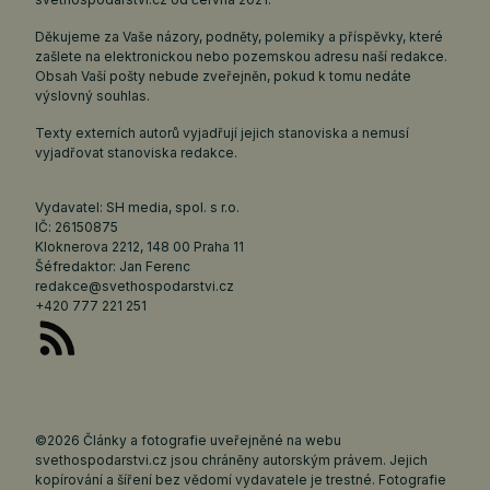
Děkujeme za Vaše názory, podněty, polemiky a příspěvky, které
zašlete na elektronickou nebo pozemskou adresu naší redakce.
Obsah Vaší pošty nebude zveřejněn, pokud k tomu nedáte
výslovný souhlas.
Texty externích autorů vyjadřují jejich stanoviska a nemusí
vyjadřovat stanoviska redakce.
Vydavatel: SH media, spol. s r.o.
IČ: 26150875
Kloknerova 2212, 148 00 Praha 11
Šéfredaktor: Jan Ferenc
redakce@svethospodarstvi.cz
+420 777 221 251
©2026 Články a fotografie uveřejněné na webu
svethospodarstvi.cz jsou chráněny autorským právem. Jejich
kopírování a šíření bez vědomí vydavatele je trestné. Fotografie