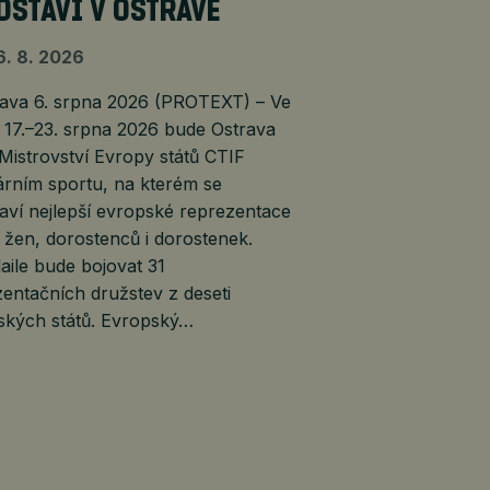
DSTAVÍ V OSTRAVĚ
6. 8. 2026
va 6. srpna 2026 (PROTEXT) – Ve
 17.–23. srpna 2026 bude Ostrava
 Mistrovství Evropy států CTIF
árním sportu, na kterém se
aví nejlepší evropské reprezentace
žen, dorostenců i dorostenek.
ile bude bojovat 31
entačních družstev z deseti
ských států. Evropský…