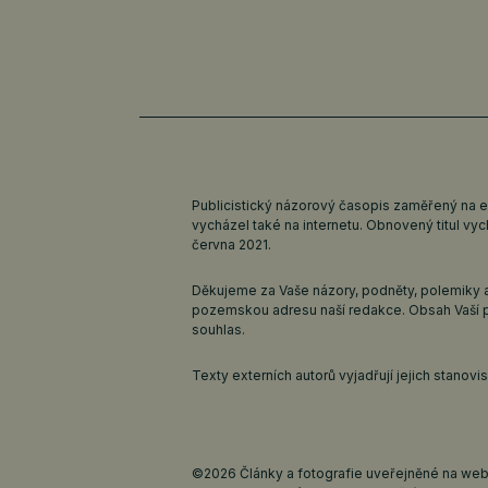
Publicistický názorový časopis zaměřený na 
vycházel také na internetu. Obnovený titul v
června 2021.
Děkujeme za Vaše názory, podněty, polemiky a
pozemskou adresu naší redakce. Obsah Vaší 
souhlas.
Texty externích autorů vyjadřují jejich stanov
©2026 Články a fotografie uveřejněné na webu