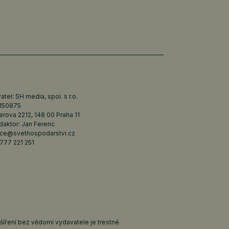
tel: SH media, spol. s r.o.
6150875
erova 2212, 148 00 Praha 11
daktor: Jan Ferenc
ce@svethospodarstvi.cz
777 221 251
íření bez vědomí vydavatele je trestné.