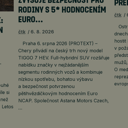
ZVYŠUJE BEZPEČNOST PRO
PŘE
RODINY S 5* HODNOCENÍM
čtk
EURO…
:
Ostra
N
čtk
6. 8. 2026
dnech
hostit
Praha 6. srpna 2026 (PROTEXT) –
v pož
Chery přivádí na český trh nový model
předst
TIGGO 7 HEV. Full-hybridní SUV rozšiřuje
mužů, 
–
nabídku značky v nejžádanějším
O meda
segmentu rodinných vozů a kombinuje
reprez
nízkou spotřebu, bohatou výbavu
evrop
ouhé
a bezpečnost potvrzenou
le si
pětihvězdičkovým hodnocením Euro
 než
NCAP. Společnost Astana Motors Czech,
. Letos
…