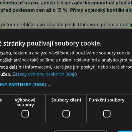
ečného přístavu. Jenže trh se začal korigovat už před ú
 před poklesem cen až o 15 %. Přímý vojenský konflikt sit
 přitom přehlédli dvě zásadní pasti. Daňovou: příjem z dub
český rezident zdanit doma, nulová sazba v SAE se nezap
žší, než sliboval prospekt. A pojistnou: standardní smlouvy
 stránky používají soubory cookie.
obsahu, reklam a analýze návštěvnosti používáme soubory cookie.
ašich stránek také sdílíme s našimi reklamními a analytickými par
 s dalšími informacemi, které jste jim poskytli nebo které shro
lzivně, ale chladně zhodnotit expozici a pojistné krytí, to j
služeb.
Zásady ochrany osobních údajů
Kubiš ml., místopředseda představenstva OK KLIENT (člen 
HNY PARTNERY
(1650) →
jdete na blogu
zde
.
www.okholding.cz
é
Výkonové
Soubory cílení
Funkční soubory
soubory
Media
 zprávě vydává obrazovou přílohu, která je k dispozici na