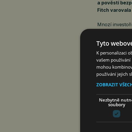
a pověstí bezp
Fitch varovala
Mnozí investoři
pronájmu musí 
tak může být ni
Tyto webové
vylučují.
K personalizaci 
vašem používání n
mohou kombinovat
Nereagovat impu
používání jejich 
říká Radoslav 
HOLDING).
ZOBRAZIT VŠEC
Celý článek na
Nezbytně nutn
soubory
Zdroj: Tempus 
ČTK Connect ke