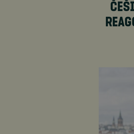
ČEŠI
REAG