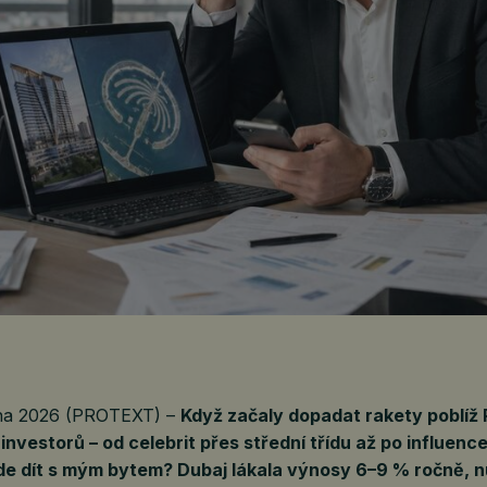
tna 2026 (PROTEXT) –
Když začaly dopadat rakety poblíž
investorů – od celebrit přes střední třídu až po influenc
ude dít s mým bytem? Dubaj lákala výnosy 6–9 % ročně, n