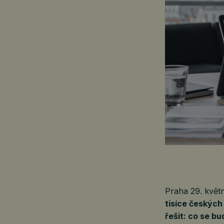
Praha 29. kvě
tisíce českých 
řešit: co se b