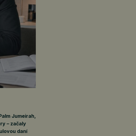
 Palm Jumeirah,
ery – začaly
ulovou daní