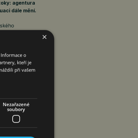
toky: agentura
uaci dále mění.
ajského
očítává, výnos
×
 válečná rizika
 Informace o
tnery, kteří je
máždili při vašem
e teď klíčové,
skupiny OK
Nezařazené
soubory
 adrese