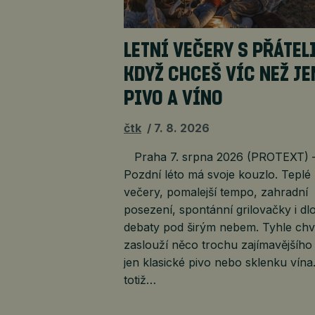
LETNÍ VEČERY S PŘÁTELI
KDYŽ CHCEŠ VÍC NEŽ JE
PIVO A VÍNO
čtk
7. 8. 2026
Praha 7. srpna 2026 (PROTEXT) 
Pozdní léto má svoje kouzlo. Teplé
večery, pomalejší tempo, zahradní
posezení, spontánní grilovačky i dl
debaty pod širým nebem. Tyhle chví
zaslouží něco trochu zajímavějšího
jen klasické pivo nebo sklenku vína
totiž…