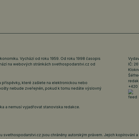
ekonomiku. Vychází od roku 1959. Od roku 1998 časopis
Vydava
ychází na webových stránkách
svethospodarstvi.cz
od
IČ: 2
Klokn
Šéfre
redak
 příspěvky, které zašlete na elektronickou nebo
+420 
pošty nebude zveřejněn, pokud k tomu nedáte výslovný
iska a nemusí vyjadřovat stanoviska redakce.
 svethospodarstvi.cz jsou chráněny autorským právem. Jejich kopírování a š