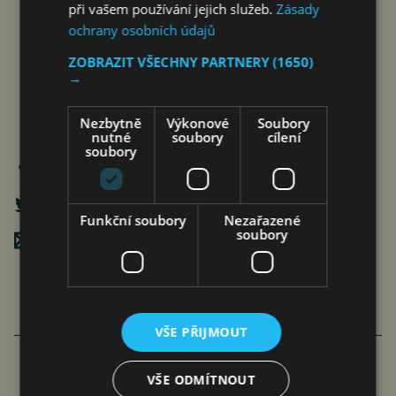
při vašem používání jejich služeb.
Zásady
ochrany osobních údajů
ZOBRAZIT VŠECHNY PARTNERY
(1650)
→
Nezbytně
Výkonové
Soubory
nutné
soubory
cílení
soubory
Funkční soubory
Nezařazené
soubory
Poslat mailem
VŠE PŘIJMOUT
VŠE ODMÍTNOUT
FAMILIARITÉ: POETICKÉ PROPOJENÍ