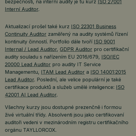
bezpečnosti, na interní audity je tu kurz
ISO 27001
Interní Auditor
.
Aktualizací prošel také kurz
ISO 22301 Business
Continuity Auditor
zaměřený na audity systémů řízení
kontinuity činností. Portfolio dále tvoří
ISO 9001
Internal / Lead Auditor
,
GDPR Auditor
pro certifikační
audity souladu s nařízením EU 2016/679,
ISO/IEC
20000 Lead Auditor
pro audity IT Service
Managementu,
ITAM Lead Auditor
a
ISO 14001:2015
Lead Auditor
. Poslední, ale velice populární je také
certifikace produktů a služeb umělé inteligence:
ISO
42001 AI Lead Auditor
.
Všechny kurzy jsou dostupné prezenčně i formou
živé virtuální třídy. Absolventi jsou jako certifikovaní
auditoři vedeni v mezinárodním registru certifikačního
orgánu TAYLLORCOX.