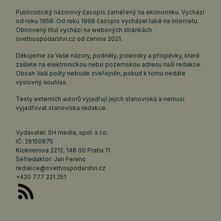
Publicistický názorový časopis zaměřený na ekonomiku. Vychází
od roku 1959. Od roku 1998 časopis vycházel také na internetu.
Obnovený titul vychází na webových stránkách
svethospodarstvi.cz
od června 2021.
Děkujeme za Vaše názory, podněty, polemiky a příspěvky, které
zašlete na elektronickou nebo pozemskou adresu naší redakce.
Obsah Vaší pošty nebude zveřejněn, pokud k tomu nedáte
výslovný souhlas.
Texty externích autorů vyjadřují jejich stanoviska a nemusí
vyjadřovat stanoviska redakce.
Vydavatel: SH media, spol. s r.o.
IČ: 26150875
Kloknerova 2212, 148 00 Praha 11
Šéfredaktor: Jan Ferenc
redakce@svethospodarstvi.cz
+420 777 221 251