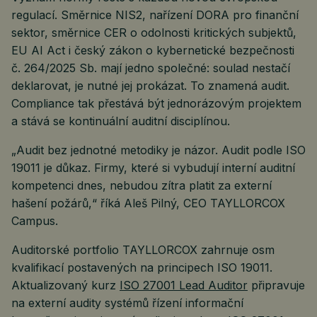
regulací. Směrnice NIS2, nařízení DORA pro finanční
sektor, směrnice CER o odolnosti kritických subjektů,
EU AI Act i český zákon o kybernetické bezpečnosti
č. 264/2025 Sb. mají jedno společné: soulad nestačí
deklarovat, je nutné jej prokázat. To znamená audit.
Compliance tak přestává být jednorázovým projektem
a stává se kontinuální auditní disciplínou.
„Audit bez jednotné metodiky je názor. Audit podle ISO
19011 je důkaz. Firmy, které si vybudují interní auditní
kompetenci dnes, nebudou zítra platit za externí
hašení požárů,“ říká Aleš Pilný, CEO TAYLLORCOX
Campus.
Auditorské portfolio TAYLLORCOX zahrnuje osm
kvalifikací postavených na principech ISO 19011.
Aktualizovaný kurz
ISO 27001 Lead Auditor
připravuje
na externí audity systémů řízení informační