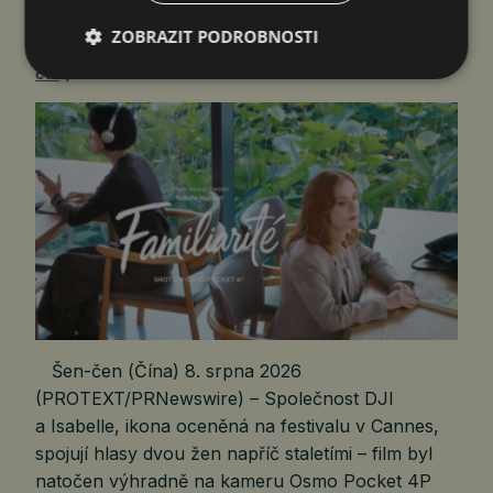
FILMU A LITERATURY
ZOBRAZIT PODROBNOSTI
čtk
8. 8. 2026
Šen-čen (Čína) 8. srpna 2026
(PROTEXT/PRNewswire) – Společnost DJI
a Isabelle, ikona oceněná na festivalu v Cannes,
spojují hlasy dvou žen napříč staletími – film byl
natočen výhradně na kameru Osmo Pocket 4P