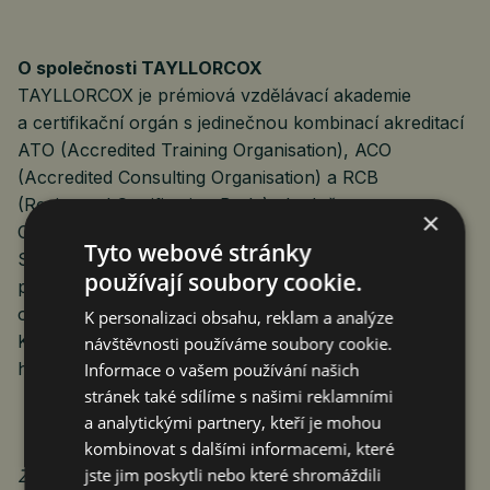
O společnosti TAYLLORCOX
TAYLLORCOX je prémiová vzdělávací akademie
a certifikační orgán s jedinečnou kombinací akreditací
ATO (Accredited Training Organisation), ACO
(Accredited Consulting Organisation) a RCB
(Registered Certification Body), doplněnou o status
×
CAB (Conformity Assessment Body) pro eIDAS.
Tyto webové stránky
Specializuje se na certifikace a školení v oblasti
používají soubory cookie.
projektového řízení, kybernetické bezpečnosti,
ochrany osobních údajů a umělé inteligence.
K personalizaci obsahu, reklam a analýze
Kompletní nabídku kurzů najdete na
návštěvnosti používáme soubory cookie.
https://www.tx.cz/akademie.
Informace o vašem používání našich
stránek také sdílíme s našimi reklamními
a analytickými partnery, kteří je mohou
kombinovat s dalšími informacemi, které
jste jim poskytli nebo které shromáždili
Zdroj: TAYLLORCOX