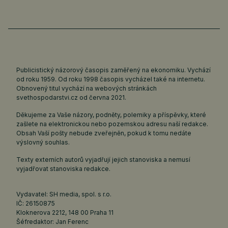
Publicistický názorový časopis zaměřený na ekonomiku. Vychází
od roku 1959. Od roku 1998 časopis vycházel také na internetu.
Obnovený titul vychází na webových stránkách
svethospodarstvi.cz
od června 2021.
Děkujeme za Vaše názory, podněty, polemiky a příspěvky, které
zašlete na elektronickou nebo pozemskou adresu naší redakce.
Obsah Vaší pošty nebude zveřejněn, pokud k tomu nedáte
výslovný souhlas.
Texty externích autorů vyjadřují jejich stanoviska a nemusí
vyjadřovat stanoviska redakce.
Vydavatel: SH media, spol. s r.o.
IČ: 26150875
Kloknerova 2212, 148 00 Praha 11
Šéfredaktor: Jan Ferenc