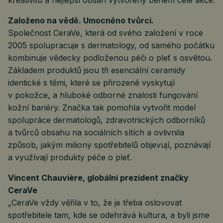
kreativitu a nejlepší obsah vytvořený během celé akce.
Založeno na vědě. Umocněno tvůrci.
Společnost CeraVe, která od svého založení v roce
2005 spolupracuje s dermatology, od samého počátku
kombinuje vědecky podloženou péči o pleť s osvětou.
Základem produktů jsou tři esenciální ceramidy
identické s těmi, které se přirozeně vyskytují
v pokožce, a hluboké odborné znalosti fungování
kožní bariéry. Značka tak pomohla vytvořit model
spolupráce dermatologů, zdravotnických odborníků
a tvůrců obsahu na sociálních sítích a ovlivnila
způsob, jakým miliony spotřebitelů objevují, poznávají
a využívají produkty péče o pleť.
Vincent Chauvière, globální prezident značky
CeraVe
„CeraVe vždy věřila v to, že je třeba oslovovat
spotřebitele tam, kde se odehrává kultura, a byli jsme