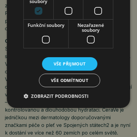
soubory
z celého světa a vytvářet obsah v takovém měřítku.
Podobné akce nejen inspirují kreativitu, ale také
posouvají laťku toho, jak může vzdělávání o péči
Funkční soubory
Nezařazené
o pleť na sociálních médiích vypadat.“
soubory
O společnosti CeraVe
Společnost CeraVe byla založena v roce 2005
s posláním zpřístupnit terapeutickou péči o pleť všem.
VŠE PŘIJMOUT
Ve spolupráci s dermatology vyvíjí produkty, které
obnovují a udržují přirozenou bariéru pokožky.
Všechny receptury CeraVe jsou obohaceny o tři
VŠE ODMÍTNOUT
ceramidy identické s těmi, které se přirozeně nacházejí
v pokožce – AP, NP a EOP (také nazývané 1, 3 a 6-II)
ZOBRAZIT PODROBNOSTI
– a vybrané produkty využívají technologii MVE pro
kontrolovanou a dlouhodobou hydrataci. CeraVe je
jedničkou mezi dermatology doporučovanými
značkami péče o pleť ve Spojených státech2 a je nyní
k dostání ve více než 60 zemích po celém světě.