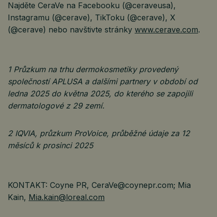
Najděte CeraVe na Facebooku (@ceraveusa),
Instagramu (@cerave), TikToku (@cerave), X
(@cerave) nebo navštivte stránky
www.cerave.com
.
1 Průzkum na trhu dermokosmetiky provedený
společností APLUSA a dalšími partnery v období od
ledna 2025 do května 2025, do kterého se zapojili
dermatologové z 29 zemí.
2 IQVIA, průzkum ProVoice, průběžné údaje za 12
měsíců k prosinci 2025
KONTAKT: Coyne PR, CeraVe@coynepr.com; Mia
Kain,
Mia.kain@loreal.com