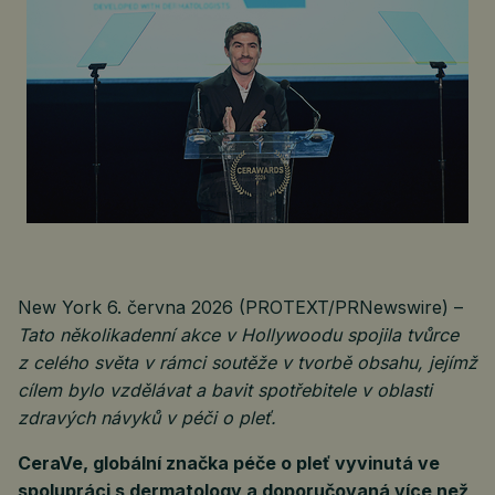
New York 6. června 2026 (PROTEXT/PRNewswire) –
Tato několikadenní akce v Hollywoodu spojila tvůrce
z celého světa v rámci soutěže v tvorbě obsahu, jejímž
cílem bylo vzdělávat a bavit spotřebitele v oblasti
zdravých návyků v péči o pleť.
CeraVe, globální značka péče o pleť vyvinutá ve
spolupráci s dermatology a doporučovaná více než