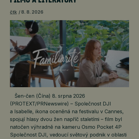
FILMU A LITERATURY
čtk
8. 8. 2026
Šen-čen (Čína) 8. srpna 2026
(PROTEXT/PRNewswire) – Společnost DJI
a Isabelle, ikona oceněná na festivalu v Cannes,
spojují hlasy dvou žen napříč staletími – film byl
natočen výhradně na kameru Osmo Pocket 4P
Společnost DJI, vedoucí světový podnik v oblasti