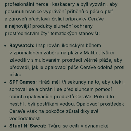
profesionální herce i kaskadéry a byli vyzváni, aby
posunuli hranice vyprávění příběhů o péči o pleť
a zároveň představili čisticí přípravky CeraVe
a nejnovější produkty sluneční ochrany
prostřednictvím čtyř tematických stanovišť:
Raywatch:
Inspirováni ikonickým během
v zpomaleném záběru na pláži v Malibu, tvůrci
závodili v simulovaném prostředí větrné pláže, aby
předvedli, jak je opalovací péče CeraVe odolná proti
písku.
SPF Games:
Hráči měli tři sekundy na to, aby utekli,
schovali se a chránili se před sluncem pomocí
obřích opalovacích produktů CeraVe. Pokud to
nestihli, byli postříkáni vodou. Opalovací prostředek
CeraVe však na pokožce zůstal díky své
voděodolnosti.
Stunt N‘ Sweat:
Tvůrci se ocitli v dynamické