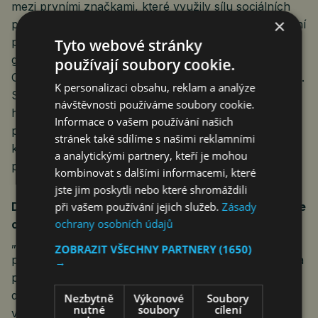
mezi prvními značkami, které využily sílu sociálních
×
platforem k tomu, aby bylo dermatologické vzdělávání
poutavější a přístupnější,“ uvedl Vincent Chauvière,
Tyto webové stránky
globální prezident značky CeraVe. „Prvním ročníkem
používají soubory cookie.
Global CerAwards posouváme tento závazek ještě dál.
K personalizaci obsahu, reklam a analýze
Spojili jsme 111 tvůrců z 22 zemí v jedinečném
návštěvnosti používáme soubory cookie.
hollywoodském prostředí navrženém tak, aby
Informace o vašem používání našich
posouvalo hranice vyprávění příběhů, podněcovalo
stránek také sdílíme s našimi reklamními
kreativitu a ukazovalo, co všechno je možné, když se
a analytickými partnery, kteří je mohou
propojí tvůrci, věda a zábava.“
kombinovat s dalšími informacemi, které
jste jim poskytli nebo které shromáždili
při vašem používání jejich služeb.
Zásady
Dr. Andrew Park, certifikovaný dermatolog a tvůrce
ochrany osobních údajů
obsahu
„CeraVe vždy chápala sílu sociálních sítí
ZOBRAZIT VŠECHNY PARTNERY
(1650)
při zpřístupňování vzdělávání o zdraví pokožky a byla
→
průkopníkem v zapojování dermatologů do těchto
diskuzí. Jako dermatolog i tvůrce obsahu vím, jak
Nezbytně
Výkonové
Soubory
nutné
soubory
cílení
vzácná je příležitost spolupracovat s takovými talenty