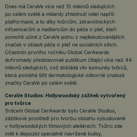
Dnes má CeraVe více než 15 milionů sledujících
po celém světě a miliardy zhlédnutí videí napříč
platformami, a to díky tvůrcům, zdravotnických
influencerům a nadšencům do péče o pleť, kteří
pomohli učinit z CeraVe jednu z nejdiskutovanějších
značek v oblasti péče o pleť na sociálních sítích.
Účastníci prvního ročníku Global CerAwards
dohromady představovali publikum čítající více než 44
milionů sledujících, což dokládá vliv komunity tvůrců,
která pomáhá šířit dermatologické odborné znalosti
značky CeraVe po celém světě.
CeraVe Studios: Hollywoodský zážitek vytvořený
pro tvůrce
Srdcem Global CerAwards bylo CeraVe Studios,
zážitkové prostředí pro tvorbu obsahu vybudované
v hollywoodských filmových ateliérech. Tvůrci zde
měli k dispozici speciálně navržené kulisy,