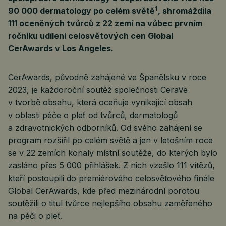
1
90 000 dermatology po celém světě
, shromáždila
111 oceněných tvůrců z 22 zemí na vůbec prvním
ročníku udílení celosvětových cen Global
CerAwards v Los Angeles.
CerAwards, původně zahájené ve Španělsku v roce
2023, je každoroční soutěž společnosti CeraVe
v tvorbě obsahu, která oceňuje vynikající obsah
v oblasti péče o pleť od tvůrců, dermatologů
a zdravotnických odborníků. Od svého zahájení se
program rozšířil po celém světě a jen v letošním roce
se v 22 zemích konaly místní soutěže, do kterých bylo
zasláno přes 5 000 přihlášek. Z nich vzešlo 111 vítězů,
kteří postoupili do premiérového celosvětového finále
Global CerAwards, kde před mezinárodní porotou
soutěžili o titul tvůrce nejlepšího obsahu zaměřeného
na péči o pleť.