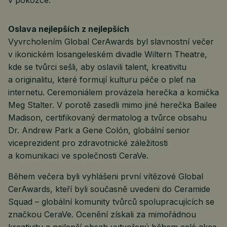
v pokožce.
Oslava nejlepších z nejlepších
Vyvrcholením Global CerAwards byl slavnostní večer
v ikonickém losangeleském divadle Wiltern Theatre,
kde se tvůrci sešli, aby oslavili talent, kreativitu
a originalitu, které formují kulturu péče o pleť na
internetu. Ceremoniálem provázela herečka a komička
Meg Stalter. V porotě zasedli mimo jiné herečka Bailee
Madison, certifikovaný dermatolog a tvůrce obsahu
Dr. Andrew Park a Gene Colón, globální senior
viceprezident pro zdravotnické záležitosti
a komunikaci ve společnosti CeraVe.
Během večera byli vyhlášeni první vítězové Global
CerAwards, kteří byli současně uvedeni do Ceramide
Squad – globální komunity tvůrců spolupracujících se
značkou CeraVe. Ocenění získali za mimořádnou