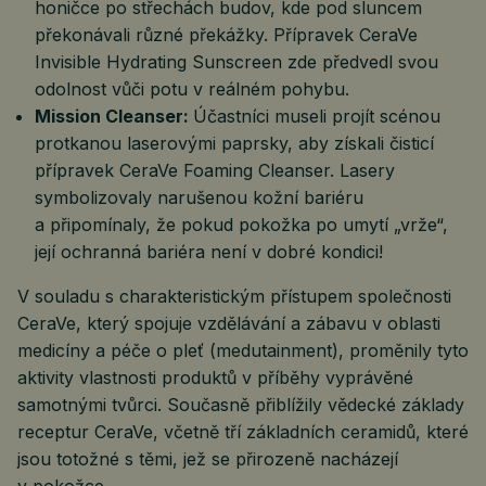
honičce po střechách budov, kde pod sluncem
překonávali různé překážky. Přípravek CeraVe
Invisible Hydrating Sunscreen zde předvedl svou
odolnost vůči potu v reálném pohybu.
Mission Cleanser:
Účastníci museli projít scénou
protkanou laserovými paprsky, aby získali čisticí
přípravek CeraVe Foaming Cleanser. Lasery
symbolizovaly narušenou kožní bariéru
a připomínaly, že pokud pokožka po umytí „vrže“,
její ochranná bariéra není v dobré kondici!
V souladu s charakteristickým přístupem společnosti
CeraVe, který spojuje vzdělávání a zábavu v oblasti
medicíny a péče o pleť (medutainment), proměnily tyto
aktivity vlastnosti produktů v příběhy vyprávěné
samotnými tvůrci. Současně přiblížily vědecké základy
receptur CeraVe, včetně tří základních ceramidů, které
jsou totožné s těmi, jež se přirozeně nacházejí