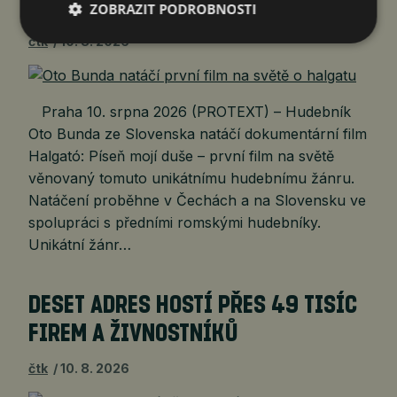
SVĚTĚ O HALGATU
ZOBRAZIT PODROBNOSTI
čtk
10. 8. 2026
Praha 10. srpna 2026 (PROTEXT) – Hudebník
Oto Bunda ze Slovenska natáčí dokumentární film
Halgató: Píseň mojí duše – první film na světě
věnovaný tomuto unikátnímu hudebnímu žánru.
Natáčení proběhne v Čechách a na Slovensku ve
spolupráci s předními romskými hudebníky.
Unikátní žánr…
DESET ADRES HOSTÍ PŘES 49 TISÍC
FIREM A ŽIVNOSTNÍKŮ
čtk
10. 8. 2026