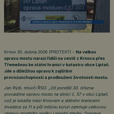
Krnov 30. dubna 2026 (PROTEXT) –
Na velkou
opravu mostu narazí řidiči na cestě z Krnova přes
Třemešnou ke státní hranici v katastru obce Liptaň.
Jde o důležitou opravu k zajištění
provozuschopnosti a prodloužení životnosti mostu.
Jan Rýdl, mluvčí ŘSD:
„Od pondělí 30. března
provádíme opravu mostu na silnici č. 57 v obci Liptaň,
což je lokalita mezi Krnovem a státními hranicemi.
Investice za 11 a půl milionu korun zahrnuje celkovou
obnovu mostního svršku i spodní stavby. Doprava