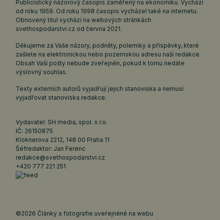
Publicistický názorový časopis zaměřený na ekonomiku. Vychází
od roku 1959. Od roku 1998 časopis vycházel také na internetu.
Obnovený titul vychází na webových stránkách
svethospodarstvi.cz
od června 2021.
Děkujeme za Vaše názory, podněty, polemiky a příspěvky, které
zašlete na elektronickou nebo pozemskou adresu naší redakce.
Obsah Vaší pošty nebude zveřejněn, pokud k tomu nedáte
výslovný souhlas.
Texty externích autorů vyjadřují jejich stanoviska a nemusí
vyjadřovat stanoviska redakce.
Vydavatel: SH media, spol. s r.o.
IČ: 26150875
Kloknerova 2212, 148 00 Praha 11
Šéfredaktor: Jan Ferenc
redakce@svethospodarstvi.cz
+420 777 221 251
©2026 Články a fotografie uveřejněné na webu