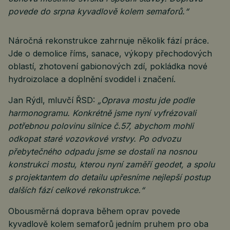
povede do srpna kyvadlově kolem semaforů.“
Náročná rekonstrukce zahrnuje několik fází práce.
Jde o demolice říms, sanace, výkopy přechodových
oblastí, zhotovení gabionových zdí, pokládka nové
hydroizolace a doplnění svodidel i značení.
Jan Rýdl, mluvčí ŘSD:
„Oprava mostu jde podle
harmonogramu. Konkrétně jsme nyní vyfrézovali
potřebnou polovinu silnice č.57, abychom mohli
odkopat staré vozovkové vrstvy. Po odvozu
přebytečného odpadu jsme se dostali na nosnou
konstrukci mostu, kterou nyní zaměří geodet, a spolu
s projektantem do detailu upřesníme nejlepší postup
dalších fází celkové rekonstrukce.“
Obousměrná doprava během oprav povede
kyvadlově kolem semaforů jedním pruhem pro oba