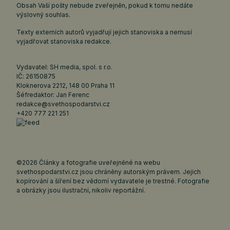
Obsah Vaší pošty nebude zveřejněn, pokud k tomu nedáte
výslovný souhlas.
Texty externích autorů vyjadřují jejich stanoviska a nemusí
vyjadřovat stanoviska redakce.
Vydavatel: SH media, spol. s r.o.
IČ: 26150875
Kloknerova 2212, 148 00 Praha 11
Šéfredaktor: Jan Ferenc
redakce@svethospodarstvi.cz
+420 777 221 251
©2026 Články a fotografie uveřejněné na webu
svethospodarstvi.cz jsou chráněny autorským právem. Jejich
kopírování a šíření bez vědomí vydavatele je trestné. Fotografie
a obrázky jsou ilustrační, nikoliv reportážní.