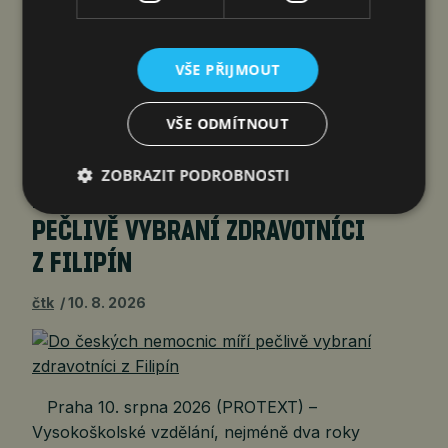
Praha 10. srpna 2026 (PROTEXT) – Tesco
zahajuje hlasování ve čtvrtém kole grantového
programu Správný start, do kterého se přihlásilo
VŠE PŘIJMOUT
rekordních 422 projektů a který podporuje děti
a mladé lidi do 26 let. Od 10. srpna do 6. září 2026
VŠE ODMÍTNOUT
mohou zákazníci ve všech…
ZOBRAZIT PODROBNOSTI
DO ČESKÝCH NEMOCNIC MÍŘÍ
PEČLIVĚ VYBRANÍ ZDRAVOTNÍCI
Z FILIPÍN
čtk
10. 8. 2026
Praha 10. srpna 2026 (PROTEXT) –
Vysokoškolské vzdělání, nejméně dva roky