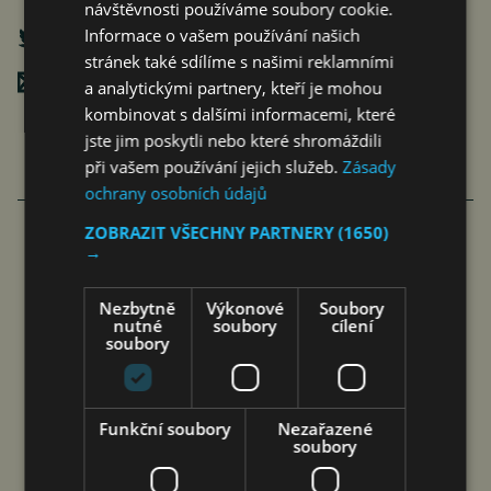
návštěvnosti používáme soubory cookie.
Informace o vašem používání našich
stránek také sdílíme s našimi reklamními
Poslat mailem
a analytickými partnery, kteří je mohou
kombinovat s dalšími informacemi, které
jste jim poskytli nebo které shromáždili
při vašem používání jejich služeb.
Zásady
ochrany osobních údajů
ZOBRAZIT VŠECHNY PARTNERY
(1650)
→
TESCO SPOUŠTÍ HLASOVÁNÍ VE
4. KOLE PROGRAMU SPRÁVNÝ START
Nezbytně
Výkonové
Soubory
nutné
soubory
cílení
O 3,15 MIL. KČ
soubory
čtk
10. 8. 2026
Funkční soubory
Nezařazené
soubory