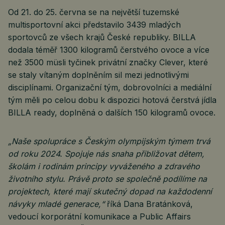
Od 21. do 25. června se na největší tuzemské
multisportovní akci představilo 3439 mladých
sportovců ze všech krajů České republiky. BILLA
dodala téměř 1300 kilogramů čerstvého ovoce a více
než 3500 müsli tyčinek privátní značky Clever, které
se staly vítaným doplněním sil mezi jednotlivými
disciplínami. Organizační tým, dobrovolníci a mediální
tým měli po celou dobu k dispozici hotová čerstvá jídla
BILLA ready, doplněná o dalších 150 kilogramů ovoce.
„Naše spolupráce s Českým olympijským týmem trvá
od roku 2024. Spojuje nás snaha přibližovat dětem,
školám i rodinám principy vyváženého a zdravého
životního stylu. Právě proto se společně podílíme na
projektech, které mají skutečný dopad na každodenní
návyky mladé generace,“
říká Dana Bratánková,
vedoucí korporátní komunikace a Public Affairs