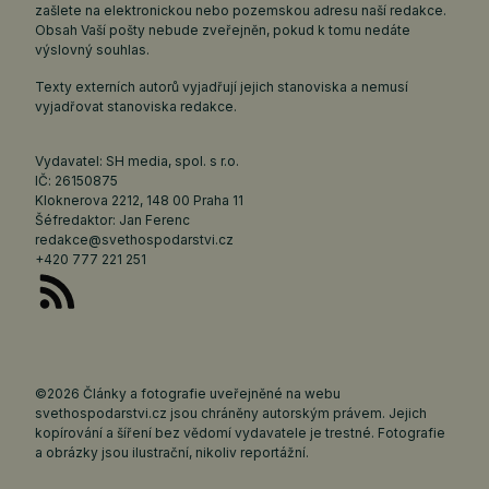
zašlete na elektronickou nebo pozemskou adresu naší redakce.
Obsah Vaší pošty nebude zveřejněn, pokud k tomu nedáte
výslovný souhlas.
Texty externích autorů vyjadřují jejich stanoviska a nemusí
vyjadřovat stanoviska redakce.
Vydavatel: SH media, spol. s r.o.
IČ: 26150875
Kloknerova 2212, 148 00 Praha 11
Šéfredaktor: Jan Ferenc
redakce@svethospodarstvi.cz
+420 777 221 251
©2026 Články a fotografie uveřejněné na webu
svethospodarstvi.cz jsou chráněny autorským právem. Jejich
kopírování a šíření bez vědomí vydavatele je trestné. Fotografie
a obrázky jsou ilustrační, nikoliv reportážní.