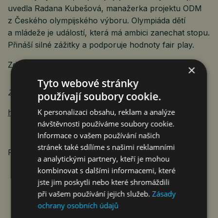
uvedla Radana Kubešová, manažerka projektu ODM
z Českého olympijského výboru. Olympiáda dětí
a mládeže je událostí, která má ambici zanechat stopu.
Přináší silné zážitky a podporuje hodnoty fair play.
Zdroj foto:
olympijskytym.cz
×
Tyto webové stránky
Zdroj: BILLA ČR
používají soubory cookie.
K personalizaci obsahu, reklam a analýze
https://www.billa.cz
návštěvnosti používáme soubory cookie.
Informace o vašem používání našich
stránek také sdílíme s našimi reklamními
PROTEXT
a analytickými partnery, kteří je mohou
kombinovat s dalšími informacemi, které
jste jim poskytli nebo které shromáždili
při vašem používání jejich služeb.
Zásady
ochrany osobních údajů