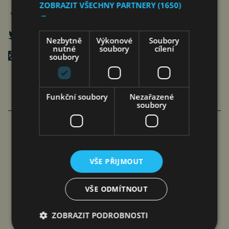
ZOBRAZIT VŠECHNY PARTNERY
(1650)
→
Nezbytně
Výkonové
Soubory
nutné
soubory
cílení
Poslat mailem
soubory
Funkční soubory
Nezařazené
soubory
EVROPSKÁ ŠPIČKA POŽÁRNÍHO
SPORTU SE PŘEDSTAVÍ V OSTRAVĚ
VŠE PŘIJMOUT
čtk
6. 8. 2026
VŠE ODMÍTNOUT
ZOBRAZIT PODROBNOSTI