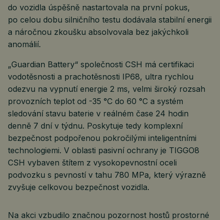
do vozidla úspěšně nastartovala na první pokus,
po celou dobu silničního testu dodávala stabilní energii
a náročnou zkoušku absolvovala bez jakýchkoli
anomálií.
„Guardian Battery“ společnosti CSH má certifikaci
vodotěsnosti a prachotěsnosti IP68, ultra rychlou
odezvu na vypnutí energie 2 ms, velmi široký rozsah
provozních teplot od -35 °C do 60 °C a systém
sledování stavu baterie v reálném čase 24 hodin
denně 7 dní v týdnu. Poskytuje tedy komplexní
bezpečnost podpořenou pokročilými inteligentními
technologiemi. V oblasti pasivní ochrany je TIGGO8
CSH vybaven štítem z vysokopevnostní oceli
podvozku s pevností v tahu 780 MPa, který výrazně
zvyšuje celkovou bezpečnost vozidla.
Na akci vzbudilo značnou pozornost hostů prostorné