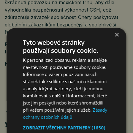
škrábnutí podvozku na mexickém trhu, aby dále
vyhodnotila bezpečnostní výkonnost CSH, což
zdůrazňuje závazek společnosti Chery poskytovat
globálním zákazníkům bezpečnější a spolehlivější
řešení mobility.
×
Tyto webové stránky
Foto –
používají soubory cookie.
https://mma.prnewswire.com/media/2715360/1.jpg
K personalizaci obsahu, reklam a analýze
KONTAKT:
zhangtianyi1@mychery.com
návštěvnosti používáme soubory cookie.
Informace o vašem používání našich
stránek také sdílíme s našimi reklamními
a analytickými partnery, kteří je mohou
kombinovat s dalšími informacemi, které
jste jim poskytli nebo které shromáždili
při vašem používání jejich služeb.
Zásady
ochrany osobních údajů
ZOBRAZIT VŠECHNY PARTNERY
(1650)
→