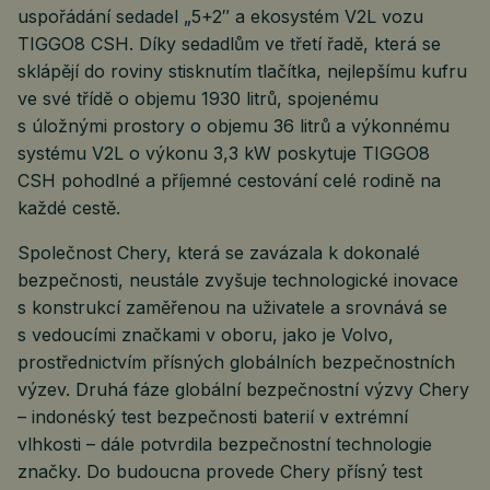
uspořádání sedadel „5+2″ a ekosystém V2L vozu
TIGGO8 CSH. Díky sedadlům ve třetí řadě, která se
sklápějí do roviny stisknutím tlačítka, nejlepšímu kufru
ve své třídě o objemu 1930 litrů, spojenému
s úložnými prostory o objemu 36 litrů a výkonnému
systému V2L o výkonu 3,3 kW poskytuje TIGGO8
CSH pohodlné a příjemné cestování celé rodině na
každé cestě.
Společnost Chery, která se zavázala k dokonalé
bezpečnosti, neustále zvyšuje technologické inovace
s konstrukcí zaměřenou na uživatele a srovnává se
s vedoucími značkami v oboru, jako je Volvo,
prostřednictvím přísných globálních bezpečnostních
výzev. Druhá fáze globální bezpečnostní výzvy Chery
– indonéský test bezpečnosti baterií v extrémní
vlhkosti – dále potvrdila bezpečnostní technologie
značky. Do budoucna provede Chery přísný test