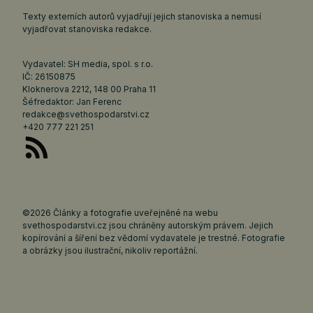
Texty externích autorů vyjadřují jejich stanoviska a nemusí
vyjadřovat stanoviska redakce.
Vydavatel: SH media, spol. s r.o.
IČ: 26150875
Kloknerova 2212, 148 00 Praha 11
Šéfredaktor: Jan Ferenc
redakce@svethospodarstvi.cz
+420 777 221 251
©2026 Články a fotografie uveřejněné na webu
svethospodarstvi.cz jsou chráněny autorským právem. Jejich
kopírování a šíření bez vědomí vydavatele je trestné. Fotografie
a obrázky jsou ilustrační, nikoliv reportážní.