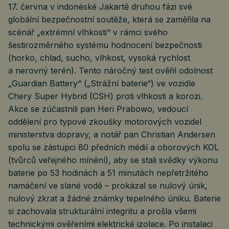
17. června v indonéské Jakartě druhou fázi své
globální bezpečnostní soutěže, která se zaměřila na
scénář „extrémní vlhkosti“ v rámci svého
šestirozměrného systému hodnocení bezpečnosti
(horko, chlad, sucho, vlhkost, vysoká rychlost
a nerovný terén). Tento náročný test ověřil odolnost
„Guardian Battery“ („Strážní baterie“) ve vozidle
Chery Super Hybrid (CSH) proti vlhkosti a korozi.
Akce se zúčastnili pan Heri Prabowo, vedoucí
oddělení pro typové zkoušky motorových vozidel
ministerstva dopravy, a notář pan Christian Andersen
spolu se zástupci 80 předních médií a oborových KOL
(tvůrců veřejného mínění), aby se stali svědky výkonu
baterie po 53 hodinách a 51 minutách nepřetržitého
namáčení ve slané vodě – prokázal se nulový únik,
nulový zkrat a žádné známky tepelného úniku. Baterie
si zachovala strukturální integritu a prošla všemi
technickými ověřeními elektrické izolace. Po instalaci