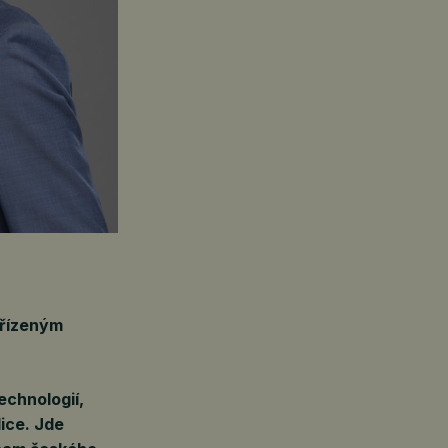
 řízeným
echnologií,
ice. Jde