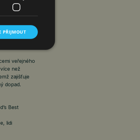
ntures.
rostřednictvím
E PŘIJMOUT
m Consulting,
ou na SAP.
acemi veřejného
 více než
emž zajišťuje
ný dopad.
d’s Best
 lidi