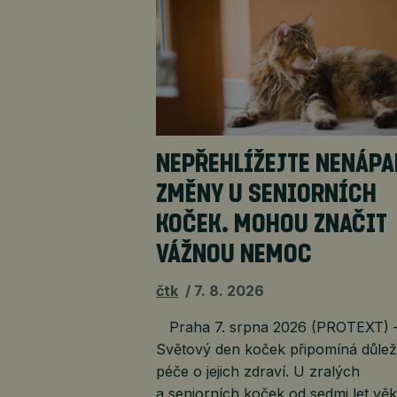
NEPŘEHLÍŽEJTE NENÁP
ZMĚNY U SENIORNÍCH
KOČEK. MOHOU ZNAČIT
VÁŽNOU NEMOC
čtk
7. 8. 2026
Praha 7. srpna 2026 (PROTEXT) 
Světový den koček připomíná důleži
péče o jejich zdraví. U zralých
a seniorních koček od sedmi let vě