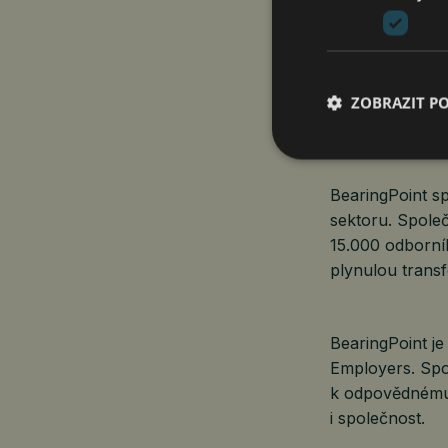
a dlouhodobou
Vedle našich hl
Arcwide, spole
ZOBRAZIT P
technologií IF
se soustředí n
BearingPoint s
sektoru. Spole
15.000 odborník
plynulou trans
BearingPoint j
Employers. Spol
k odpovědnému 
i společnost.