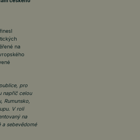
znam českého
řinesl
tických
měřené na
evropského
avené
ublice, pro
u napříč celou
ku, Rumunsko,
upu. V roli
ientovaný na
lné a sebevědomé