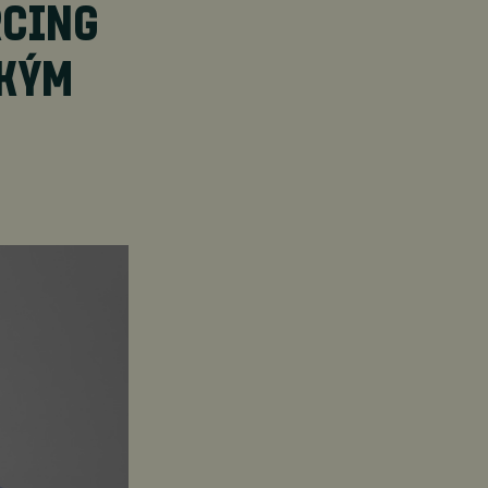
RCING
SKÝM