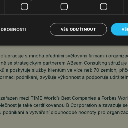
 hodnotu.
avních poradenských aktivit provozujeme také dvě joint ve
čný podnik s IFS, se zaměřuje na transformaci podnikání p
ODROBNOSTI
VŠE ODMÍTNOUT
VŠ
S. BearingPoint North America, náš společný podnik s ABea
a excelenci v poradenství a transformaci podniků postaven
polupracuje s mnoha předními světovými firmami i organiz
čně se strategickým partnerem ABeam Consulting sdružuje
ů a poskytuje služby klientům ve více než 70 zemích, přič
formaci podnikání, zvyšuje výkonnost a podporuje udržitel
e zařazen mezi TIME World’s Best Companies a Forbes Worl
ečnost je také certifikovanou B Corporation a zavazuje se
podnikání a vytváření dlouhodobé hodnoty pro organizace,