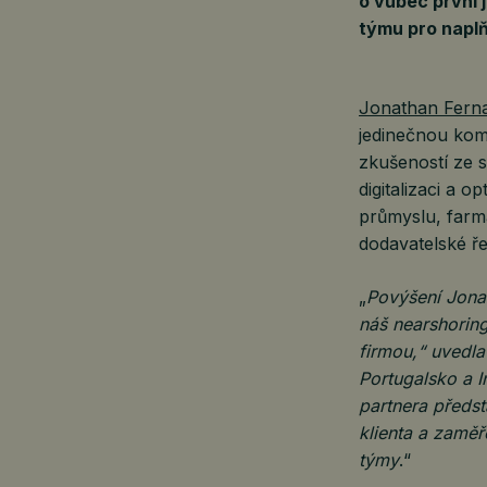
o vůbec první 
týmu pro naplň
Jonathan Fern
jedinečnou kom
zkušeností ze s
digitalizaci a 
průmyslu, farma
dodavatelské ře
„
Povýšení Jona
náš nearshoring
firmou,“ uvedl
Portugalsko a I
partnera předst
klienta a zaměř
týmy
.“