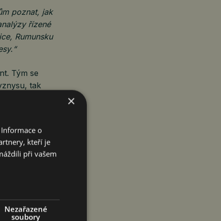
ům poznat, jak
analýzy řízené
lice, Rumunsku
esy.“
int. Tým se
yznysu, tak
×
 Informace o
tnery, kteří je
máždili při vašem
 technologií
at jejich
 strategie,
icrosoft, silné
dky, nám
Nezařazené
soubory
u