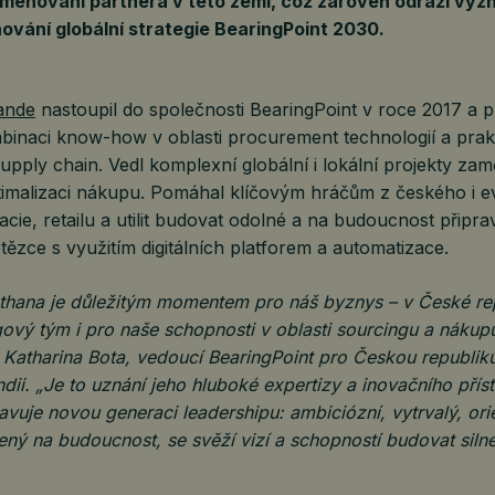
jmenování partnera v této zemi, což zároveň odráží vý
ování globální strategie BearingPoint 2030.
ande
nastoupil do společnosti BearingPoint v roce 2017 a p
binaci know-how v oblasti procurement technologií a prak
upply chain. Vedl komplexní globální i lokální projekty za
optimalizaci nákupu. Pomáhal klíčovým hráčům z českého i 
cie, retailu a utilit budovat odolné a na budoucnost připr
tězce s využitím digitálních platforem a automatizace.
thana je důležitým momentem pro náš byznys – v České rep
ový tým i pro naše schopnosti v oblasti sourcingu a nákup
a Katharina Bota, vedoucí BearingPoint pro Českou republi
ndii. „Je to uznání jeho hluboké expertizy a inovačního příst
avuje novou generaci leadershipu: ambiciózní, vytrvalý, or
ený na budoucnost, se svěží vizí a schopností budovat si