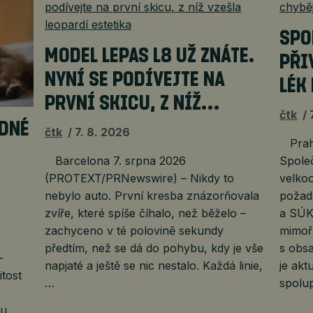
SPO
MODEL LEPAS L8 UŽ ZNÁTE.
PŘI
NYNÍ SE PODÍVEJTE NA
LÉK
PRVNÍ SKICU, Z NÍŽ…
čtk
ADNÉ
čtk
7. 8. 2026
Praha
Barcelona 7. srpna 2026
Spole
(PROTEXT/PRNewswire) – Nikdy to
velkoo
nebylo auto. První kresba znázorňovala
požada
zvíře, které spíše číhalo, než běželo –
a SÚKL
zachyceno v té polovině sekundy
mimoř
předtím, než se dá do pohybu, kdy je vše
s obsa
–
napjaté a ještě se nic nestalo. Každá linie,
je ak
tost
…
spolup
ku