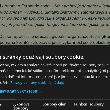
li Jonathan Fernande dodal: „
Mou ambicí je pomáhat klient
doucnosti, využívající digitální platformy, automatizaci a 
ncí. Po řadu let spolupracuji s organizacemi v České repub
m, jak přehodnotit jejich fungování a lépe sladit jejich proc
České republice je součástí globální organizace BearingPo
pomáhá klientům zlepšovat jejich výkonnost jak v oblasti b
ích projektech na úrovni celé organizace.
 stránky používají soubory cookie.
obsahu, reklam a analýze návštěvnosti používáme soubory cookie.
BearingPoint
ašich stránek také sdílíme s našimi reklamními a analytickými par
 s dalšími informacemi, které jste jim poskytli nebo které shro
e nezávislá poradenská společnost v oblasti managementu a
služeb.
Zásady ochrany osobních údajů
ořeny a globálním dosahem. Pomáháme firmám transformov
jením hlubokých oborových znalostí s odborností v oblasti
HNY PARTNERY
(1650) →
ologií. Naše specializované týmy pro transformace SAP a M
ělou inteligenci a produktová řešení orientovaná na výsle
é
Výkonové
Soubory cílení
Funkční soubory
soubory
ovat na míru šitá inovativní řešení, která přináší měřitelno