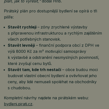
plán, jak to vyřešit,“
dodal Hřib.
Pirátský plán pro dostupnější bydlení se opírá o tři
pilíře:
Stavět rychleji
– zóny zrychlené výstavby
s připravenou infrastrukturou a rychlým zajištěním
všech potřebných stanovisk.
Stavět levněji
– finanční podpora obcí z DPH ve
výši 8000 Kč za m² motivující samosprávy
k výstavbě a odstranění nesmyslných povinností,
které zvyšují cenu bytů.
Stavět tam, kde trh nestačí
– obce budou moci
budovat vlastní obecní bydlení a ovlivňovat jeho
ceny, aby lidé nemuseli spoléhat na obchodníky
s chudobou.
Kompletní návrhy najdete na pirátském webu:
bydleni.pirati.cz
.