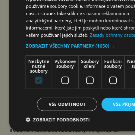
sekundy předtím, než se dá do pohybu, kdy je vše
používáme soubory cookie. Informace o vašem použ
napjaté a ještě se nic nestalo. Každá linie,…
našich stránek také sdílíme s našimi reklamními a
analytickými partnery, kteří je mohou kombinovat s 
informacemi, které jste jim poskytli nebo které shrom
SPOLEČNOST PHOENIX PŘIVEZLA DO
vašem používání jejich služeb.
Zásady ochrany osob
ČR CHYBĚJÍCÍ LÉK PROTI RAKOVINĚ
ZOBRAZIT VŠECHNY PARTNERY
(1650) →
čtk
7. 8. 2026
Nezbytně
Výkonové
Soubory
Funkční
Nez
nutné
soubory
cílení
soubory
s
soubory
Praha 7. srpna 2026 (PROTEXT) – Společnost
PHOENIX lékárenský velkoobchod, s.r.o.
přistoupila na základě požadavku Ministerstva
VŠE ODMÍTNOUT
VŠE PŘIJ
zdravotnictví ČR a SÚKL s maximální prioritou
k zajištění mimořádné dodávky léčivého přípravku
ZOBRAZIT PODROBNOSTI
s obsahem účinné látky tamoxifen, který je
aktuálně v tuzemsku nedostupný. Ve spolupráci