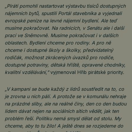
„Piráti pomohli nastartovat výstavbu tisíců dostupných
nájemních bytů, spustili Portál stavebníka a vyjednali
evropské peníze na levné nájemní bydlení. Ale teď
musíme pokračovat. Na radnicích, v Senátu ale i další
prací ve Sněmovně. Musíme pokračovat i v dalších
oblastech. Bydlení chceme pro rodiny. A pro ně
chceme i dostupné školy a školky, předvídatelný
rodičák, možnost zkrácených úvazků pro rodiče,
dostupné potraviny, dětská hřiště, opravené chodníky,
kvalitní vzdělávání,”
vyjmenoval Hřib pirátské priority.
„V kampani se bude každý z lídrů soustředit na to, co
je zrovna u nich pálí. A protože se v komunálu nehraje
na prázdné sliby, ale na reálné činy, den co den budou
lidem dávat nejen na sociálních sítích vědět, jak ten
problém řeší. Politiku nemá smysl dělat od stolu. My
chceme, aby to tu žilo! A ještě dnes se rozjedeme do