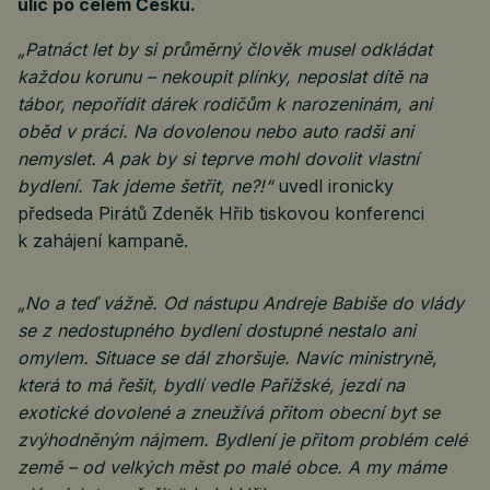
ulic po celém Česku.
„Patnáct let by si průměrný člověk musel odkládat
každou korunu – nekoupit plínky, neposlat dítě na
tábor, nepořídit dárek rodičům k narozeninám, ani
oběd v práci. Na dovolenou nebo auto radši ani
nemyslet. A pak by si teprve mohl dovolit vlastní
bydlení. Tak jdeme šetřit, ne?!“
uvedl ironicky
předseda Pirátů Zdeněk Hřib tiskovou konferenci
k zahájení kampaně.
„No a teď vážně. Od nástupu Andreje Babiše do vlády
se z nedostupného bydlení dostupné nestalo ani
omylem. Situace se dál zhoršuje. Navíc ministryně,
která to má řešit, bydlí vedle Pařížské, jezdí na
exotické dovolené a zneužívá přitom obecní byt se
zvýhodněným nájmem. Bydlení je přitom problém celé
země – od velkých měst po malé obce. A my máme