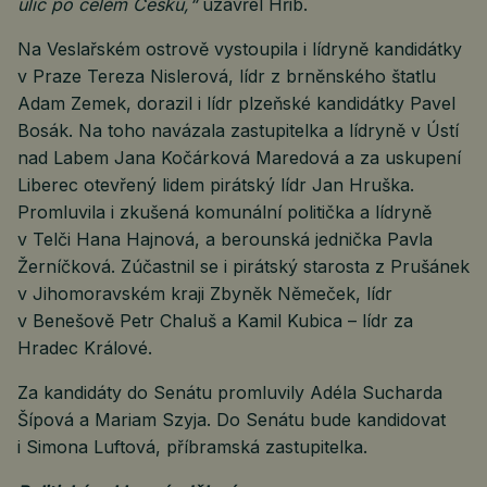
ulic po celém Česku,“
uzavřel Hřib.
Na Veslařském ostrově vystoupila i lídryně kandidátky
v Praze Tereza Nislerová, lídr z brněnského štatlu
Adam Zemek, dorazil i lídr plzeňské kandidátky Pavel
Bosák. Na toho navázala zastupitelka a lídryně v Ústí
nad Labem Jana Kočárková Maredová a za uskupení
Liberec otevřený lidem pirátský lídr Jan Hruška.
Promluvila i zkušená komunální politička a lídryně
v Telči Hana Hajnová, a berounská jednička Pavla
Žerníčková. Zúčastnil se i pirátský starosta z Prušánek
v Jihomoravském kraji Zbyněk Němeček, lídr
v Benešově Petr Chaluš a Kamil Kubica – lídr za
Hradec Králové.
Za kandidáty do Senátu promluvily Adéla Sucharda
Šípová a Mariam Szyja. Do Senátu bude kandidovat
i Simona Luftová, příbramská zastupitelka.