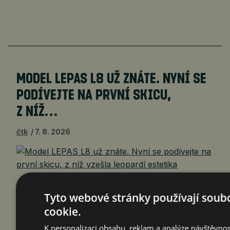
MODEL LEPAS L8 UŽ ZNÁTE. NYNÍ SE
PODÍVEJTE NA PRVNÍ SKICU,
Z NÍŽ…
čtk
7. 8. 2026
Barcelona 7. srpna 2026
Tyto webové stránky používají soub
(PROTEXT/PRNewswire) – Nikdy to nebylo auto.
cookie.
První kresba znázorňovala zvíře, které spíše
číhalo, než běželo – zachyceno v té polovině
K personalizaci obsahu, reklam a analýze návštěvnos