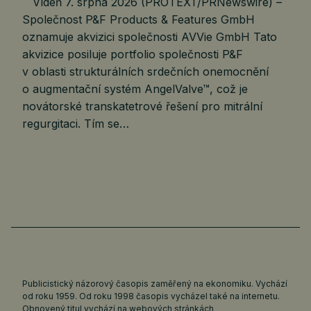
Vídeň 7. srpna 2026 (PROTEXT/PRNewswire) –
Společnost P&F Products & Features GmbH
oznamuje akvizici společnosti AVVie GmbH Tato
akvizice posiluje portfolio společnosti P&F
v oblasti strukturálních srdečních onemocnění
o augmentační systém AngelValve™, což je
novátorské transkatetrové řešení pro mitrální
regurgitaci. Tím se…
Publicistický názorový časopis zaměřený na ekonomiku. Vychází
od roku 1959. Od roku 1998 časopis vycházel také na internetu.
Obnovený titul vychází na webových stránkách