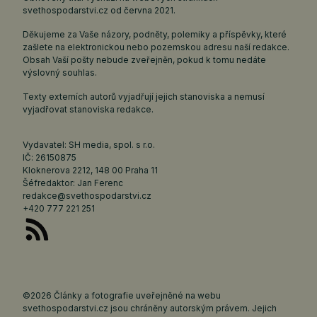
svethospodarstvi.cz
od června 2021.
Děkujeme za Vaše názory, podněty, polemiky a příspěvky, které
zašlete na elektronickou nebo pozemskou adresu naší redakce.
Obsah Vaší pošty nebude zveřejněn, pokud k tomu nedáte
výslovný souhlas.
Texty externích autorů vyjadřují jejich stanoviska a nemusí
vyjadřovat stanoviska redakce.
Vydavatel: SH media, spol. s r.o.
IČ: 26150875
Kloknerova 2212, 148 00 Praha 11
Šéfredaktor: Jan Ferenc
redakce@svethospodarstvi.cz
+420 777 221 251
©2026 Články a fotografie uveřejněné na webu
svethospodarstvi.cz jsou chráněny autorským právem. Jejich