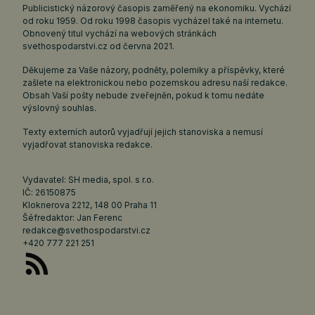
Publicistický názorový časopis zaměřený na ekonomiku. Vychází
od roku 1959. Od roku 1998 časopis vycházel také na internetu.
Obnovený titul vychází na webových stránkách
svethospodarstvi.cz
od června 2021.
Děkujeme za Vaše názory, podněty, polemiky a příspěvky, které
zašlete na elektronickou nebo pozemskou adresu naší redakce.
Obsah Vaší pošty nebude zveřejněn, pokud k tomu nedáte
výslovný souhlas.
Texty externích autorů vyjadřují jejich stanoviska a nemusí
vyjadřovat stanoviska redakce.
Vydavatel: SH media, spol. s r.o.
IČ: 26150875
Kloknerova 2212, 148 00 Praha 11
Šéfredaktor: Jan Ferenc
redakce@svethospodarstvi.cz
+420 777 221 251