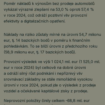
Poměr nákladů k výnosům bez prodeje automobilů
vykázal výrazné zlepšení na 53,0 % oproti 57,4 %
v roce 2024, což odráží pozitivní vliv provozní
efektivity a digitalizačních opatření.
Náklady na riziko zůstaly mírné na úrovni 54,7 milionu
eur, tj. 14 bazických bodů v poměru k finančním
pohledávkám. To se blíží úrovni z předchozího roku
(58,9 milionu eur, tj. 17 bazických bodů).
Provozní výsledek ve výši 1 024,1 mil. eur (1 525,0 mil.
eur v roce 2024) byl celkově na dobré úrovni
a odráží silný růst podnikání i nepříznivý vliv
srovnávací základny se stále mimořádně vysokou
úrovní v roce 2024, pokud jde o výsledek z prodeje
vozidel a očekávané kapitálové zisky z prodeje.
Neprovozní položky činily celkem -68,8 mil. eur