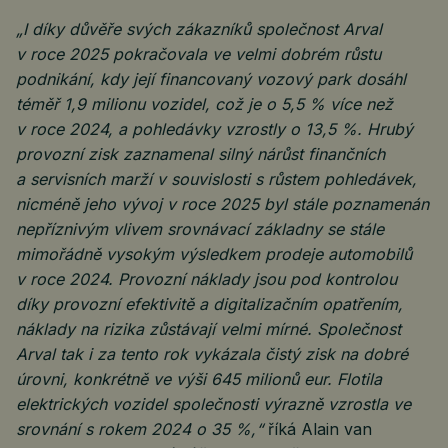
„I díky důvěře svých zákazníků společnost Arval
v roce 2025 pokračovala ve velmi dobrém růstu
podnikání, kdy její financovaný vozový park dosáhl
téměř 1,9 milionu vozidel, což je o 5,5 % více než
v roce 2024, a pohledávky vzrostly o 13,5 %. Hrubý
provozní zisk zaznamenal silný nárůst finančních
a servisních marží v souvislosti s růstem pohledávek,
nicméně jeho vývoj v roce 2025 byl stále poznamenán
nepříznivým vlivem srovnávací základny se stále
mimořádně vysokým výsledkem prodeje automobilů
v roce 2024. Provozní náklady jsou pod kontrolou
díky provozní efektivitě a digitalizačním opatřením,
náklady na rizika zůstávají velmi mírné. Společnost
Arval tak i za tento rok vykázala čistý zisk na dobré
úrovni, konkrétně ve výši 645 milionů eur. Flotila
elektrických vozidel společnosti výrazně vzrostla ve
srovnání s rokem 2024 o 35 %,“
říká Alain van