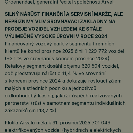
Groenendael, generální ředitel společnosti Arval.
SILNÝ NÁRŮST FINANČNÍ A SERVISNÍ MARŽE, ALE
NEPŘÍZNIVÝ VLIV SROVNÁVACÍ ZÁKLADNY NA
PRODEJE VOZIDEL VZHLEDEM KE STÁLE
VÝJIMEČNĚ VYSOKÉ ÚROVNI V ROCE 2024
Financovaný vozový park v segmentu firemních
klientů ke konci prosince 2025 činil 1 229 772 vozidel
(+3,1 % ve srovnání s koncem prosince 2024).
Retailový segment dosáhl objemu 620 504 vozidel,
což představuje nárůst o 11,4 % ve srovnání
s koncem prosince 2024 a dokazuje rostoucí zájem
malých a středních podniků a jednotlivců
o dlouhodobý leasing, jakož i úspěch realizovaných
partnerství (růst v samotném segmentu individuálních
zákazníků činil 13,7 %).
Flotila Arvalu měla k 31. prosinci 2025 701 049
elektrifikovaných vozidel (hybridních a elektrických