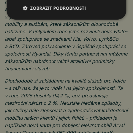
meziročně zvýšila o 14,3 % a ke konci prosince jsme
ZOBRAZIT PODROBNOSTI
spravovali už 39 722 vozidel. Je to pro nás jasný
signál, že firmy stále více důvěřují našemu modelu
mobility a službám, které zákazníkům dlouhodobě
nabízíme. V uplynulém roce jsme rozvinuli nové white-
label spolupráce se značkami Kia, Volvo, Lynk&Co
a BYD. Zároveň pokračujeme v úspěšné spolupráci se
společností Hyundai. Díky těmto partnerstvím můžeme
zákazníkům nabídnout velmi atraktivní podmínky
financování i služeb.
Dlouhodobě si zakládáme na kvalitě služeb pro řidiče
– a těší nás, že je to vidět i na jejich spokojenosti. Ta
v roce 2025 dosáhla 94,2 %, což představuje
meziroční nárůst o 2 %. Neustále hledáme způsoby,
jak služby dále zlepšovat a zjednodušovat každodenní
mobilitu našich klientů i jejich řidičů – příkladem je
například nová karta pro dobíjení elektromobilů Arval
Energy Card s více jak 950 000 dobíjecích bodů