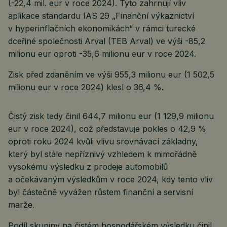
(-22,4 mil. eur v roce 2024). Tyto zahrnují vliv
aplikace standardu IAS 29 „Finanční výkaznictví
v hyperinflačních ekonomikách“ v rámci turecké
dceřiné společnosti Arval (TEB Arval) ve výši -85,2
milionu eur oproti -35,6 milionu eur v roce 2024.
Zisk před zdaněním ve výši 955,3 milionu eur (1 502,5
milionu eur v roce 2024) klesl o 36,4 %.
Čistý zisk tedy činil 644,7 milionu eur (1 129,9 milionu
eur v roce 2024), což představuje pokles o 42,9 %
oproti roku 2024 kvůli vlivu srovnávací základny,
který byl stále nepříznivý vzhledem k mimořádně
vysokému výsledku z prodeje automobilů
a očekávaným výsledkům v roce 2024, kdy tento vliv
byl částečně vyvážen růstem finanční a servisní
marže.
Podíl skupiny na čistém hospodářském výsledku činil