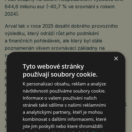
644,6 milionu eur (-40,7 % ve srovnání s rokem
2024).
Arval tak v roce 2025 dosáhl dobrého provozního
výsledku, který odráží růst jeho podnikání
a finančních pohledávek, ale který byl stále
poznamenán vlivem srovnávací základny na
normalizaci výsledku prodeje automobilů. Vliv
×
srovnávací základy ve druhé polovině roku výrazně
Tyto webové stránky
poklesl. Výsledky společnosti Arval svědčí o úspěchu
používají soubory cookie.
jejího obchodního modelu dlouhodobého leasingu,
K personalizaci obsahu, reklam a analýze
který je podpořen diverzifikací zákaznické základny,
návštěvnosti používáme soubory cookie.
mezinárodního působení i produktů.
Informace o vašem používání našich
Bilanční suma na konci prosince 2025 činila 51 491 mil.
stránek také sdílíme s našimi reklamními
eur (47 915 mil. eur na konci prosince 2024). Celkový
a analytickými partnery, kteří je mohou
kombinovat s dalšími informacemi, které
vlastní kapitál po rozdělení dividend ve výši 584
jste jim poskytli nebo které shromáždili
milionů eur v první polovině roku 2025 činil na konci