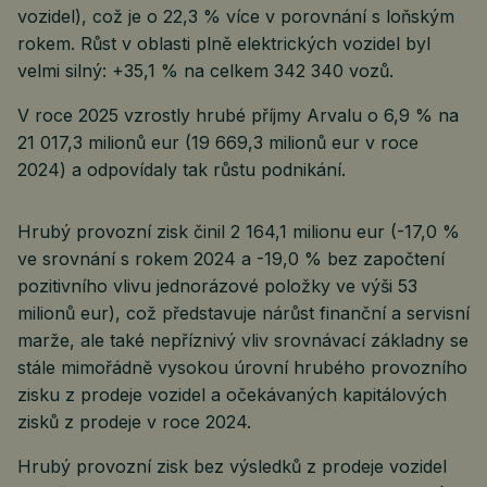
vozidel), což je o 22,3 % více v porovnání s loňským
rokem. Růst v oblasti plně elektrických vozidel byl
velmi silný: +35,1 % na celkem 342 340 vozů.
V roce 2025 vzrostly hrubé příjmy Arvalu o 6,9 % na
21 017,3 milionů eur (19 669,3 milionů eur v roce
2024) a odpovídaly tak růstu podnikání.
Hrubý provozní zisk činil 2 164,1 milionu eur (-17,0 %
ve srovnání s rokem 2024 a -19,0 % bez započtení
pozitivního vlivu jednorázové položky ve výši 53
milionů eur), což představuje nárůst finanční a servisní
marže, ale také nepříznivý vliv srovnávací základny se
stále mimořádně vysokou úrovní hrubého provozního
zisku z prodeje vozidel a očekávaných kapitálových
zisků z prodeje v roce 2024.
Hrubý provozní zisk bez výsledků z prodeje vozidel