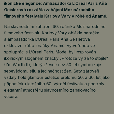
ikonické elegance: Ambasadorka L’Oréal Paris Aňa
Geislerová rozzářila zahájení Mezinárodního
filmového festivalu Karlovy Vary v róbě od Anamé.
Na slavnostním zahájení 60. ročníku Mezinárodního
filmového festivalu Karlovy Vary oblékla herečka
a ambasadorka L’Oréal Paris Aňa Geislerová
exkluzivní róbu značky Anamé, vytvořenou ve
spolupráci s L’Oréal Paris. Model byl inspirován
ikonickým sloganem značky „Protože vy za to stojíte“
(I’m Worth It), který již více než 50 let symbolizuje
sebevědomí, sílu a jedinečnost žen. Šaty zároveň
vzdaly hold glamour estetice přelomu 50. a 60. let jako
připomínku letošního 60. výročí festivalu a podtrhly
elegantní atmosféru slavnostního zahajovacího
večera.