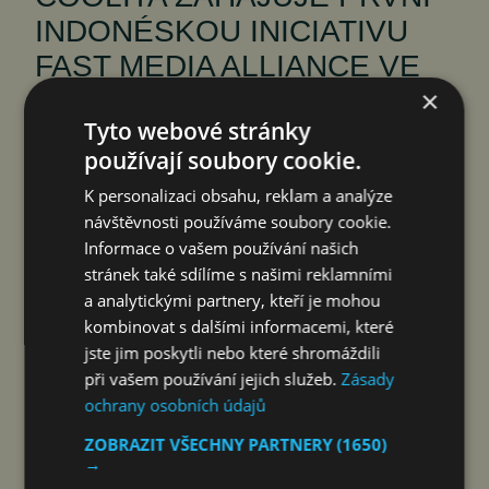
INDONÉSKOU INICIATIVU
FAST MEDIA ALLIANCE VE
×
SPOLUPRÁCI S PŘEDNÍMI
Tyto webové stránky
VYSÍLACÍMI…
používají soubory cookie.
čtk
7. 8. 2026
K personalizaci obsahu, reklam a analýze
návštěvnosti používáme soubory cookie.
Informace o vašem používání našich
stránek také sdílíme s našimi reklamními
a analytickými partnery, kteří je mohou
Jakarta 7. srpna 2026 (PROTEXT/PRNewswire)
kombinovat s dalšími informacemi, které
– V Jakartě byla založena první indonéská
jste jim poskytli nebo které shromáždili
profesní aliance zaměřená na FAST (Free Ad-
při vašem používání jejich služeb.
Zásady
supported Streaming TV, tj. bezplatné
ochrany osobních údajů
streamování televize s reklamami), která sdružuje
ZOBRAZIT VŠECHNY PARTNERY
(1650)
vysílací společnosti, technologické firmy
→
a mediální organizace s cílem podpořit digitální