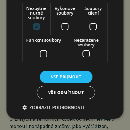
transformaci televize. Alianci Indonesia…
Nezbytně
Výkonové
Soubory
nutné
soubory
cílení
soubory
NEPŘEHLÍŽEJTE
NENÁPADNÉ ZMĚNY
Funkční soubory
Nezařazené
U SENIORNÍCH KOČEK.
soubory
MOHOU ZNAČIT VÁŽNOU
NEMOC
čtk
7. 8. 2026
VŠE PŘIJMOUT
VŠE ODMÍTNOUT
Praha 7. srpna 2026 (PROTEXT) – Světový den
ZOBRAZIT PODROBNOSTI
koček připomíná důležitost péče o jejich zdraví.
U zralých a seniorních koček od sedmi let věku
mohou i nenápadné změny, jako vyšší žízeň,