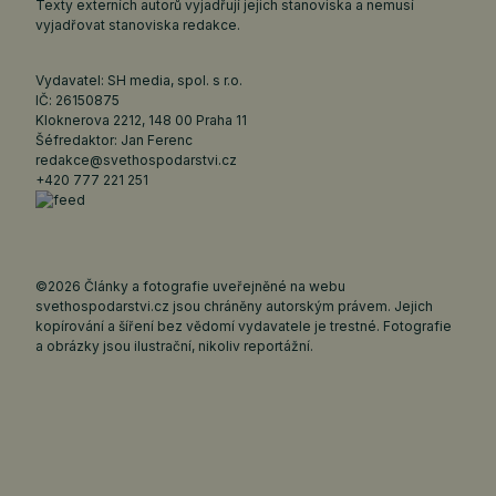
Texty externích autorů vyjadřují jejich stanoviska a nemusí
vyjadřovat stanoviska redakce.
Vydavatel: SH media, spol. s r.o.
IČ: 26150875
Kloknerova 2212, 148 00 Praha 11
Šéfredaktor: Jan Ferenc
redakce@svethospodarstvi.cz
+420 777 221 251
©2026 Články a fotografie uveřejněné na webu
svethospodarstvi.cz jsou chráněny autorským právem. Jejich
kopírování a šíření bez vědomí vydavatele je trestné. Fotografie
a obrázky jsou ilustrační, nikoliv reportážní.