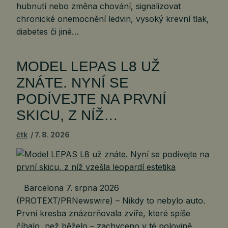
hubnutí nebo změna chování, signalizovat
chronické onemocnění ledvin, vysoký krevní tlak,
diabetes či jiné…
MODEL LEPAS L8 UŽ
ZNÁTE. NYNÍ SE
PODÍVEJTE NA PRVNÍ
SKICU, Z NÍŽ…
čtk
7. 8. 2026
Barcelona 7. srpna 2026
(PROTEXT/PRNewswire) – Nikdy to nebylo auto.
První kresba znázorňovala zvíře, které spíše
číhalo, než běželo – zachyceno v té polovině