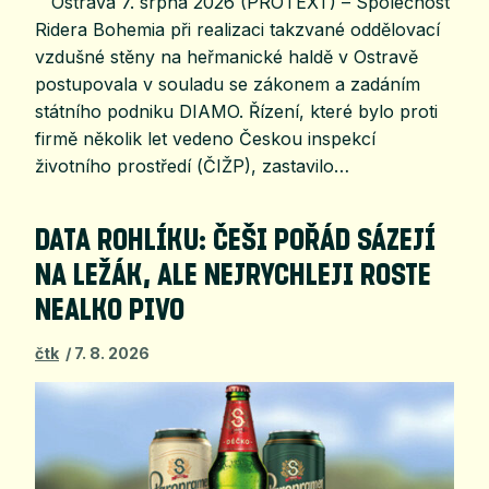
Ostrava 7. srpna 2026 (PROTEXT) – Společnost
Ridera Bohemia při realizaci takzvané oddělovací
vzdušné stěny na heřmanické haldě v Ostravě
postupovala v souladu se zákonem a zadáním
státního podniku DIAMO. Řízení, které bylo proti
firmě několik let vedeno Českou inspekcí
životního prostředí (ČIŽP), zastavilo…
DATA ROHLÍKU: ČEŠI POŘÁD SÁZEJÍ
NA LEŽÁK, ALE NEJRYCHLEJI ROSTE
NEALKO PIVO
čtk
7. 8. 2026