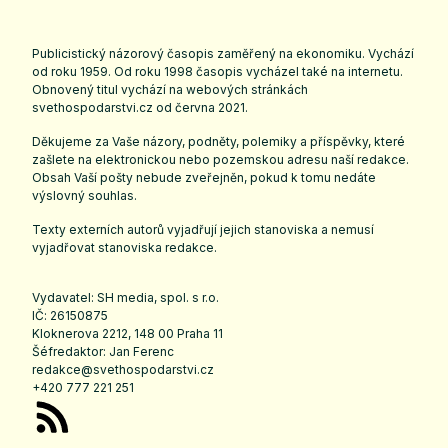
Publicistický názorový časopis zaměřený na ekonomiku. Vychází
od roku 1959. Od roku 1998 časopis vycházel také na internetu.
Obnovený titul vychází na webových stránkách
svethospodarstvi.cz
od června 2021.
Děkujeme za Vaše názory, podněty, polemiky a příspěvky, které
zašlete na elektronickou nebo pozemskou adresu naší redakce.
Obsah Vaší pošty nebude zveřejněn, pokud k tomu nedáte
výslovný souhlas.
Texty externích autorů vyjadřují jejich stanoviska a nemusí
vyjadřovat stanoviska redakce.
Vydavatel: SH media, spol. s r.o.
IČ: 26150875
Kloknerova 2212, 148 00 Praha 11
Šéfredaktor: Jan Ferenc
redakce@svethospodarstvi.cz
+420 777 221 251