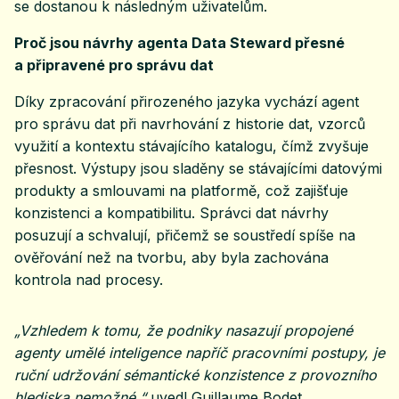
se dostanou k následným uživatelům.
Proč jsou návrhy agenta Data Steward přesné
a připravené pro správu dat
Díky zpracování přirozeného jazyka vychází agent
pro správu dat při navrhování z historie dat, vzorců
využití a kontextu stávajícího katalogu, čímž zvyšuje
přesnost. Výstupy jsou sladěny se stávajícími datovými
produkty a smlouvami na platformě, což zajišťuje
konzistenci a kompatibilitu. Správci dat návrhy
posuzují a schvalují, přičemž se soustředí spíše na
ověřování než na tvorbu, aby byla zachována
kontrola nad procesy.
„Vzhledem k tomu, že podniky nasazují propojené
agenty umělé inteligence napříč pracovními postupy, je
ruční udržování sémantické konzistence z provozního
hlediska nemožné,“
uvedl Guillaume Bodet,