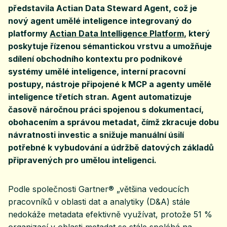
představila Actian Data Steward Agent, což je
nový agent umělé inteligence integrovaný do
platformy
Actian Data Intelligence Platform
, který
poskytuje řízenou sémantickou vrstvu a umožňuje
sdílení obchodního kontextu pro podnikové
systémy umělé inteligence, interní pracovní
postupy, nástroje připojené k MCP a agenty umělé
inteligence třetích stran. Agent automatizuje
časově náročnou práci spojenou s dokumentací,
obohacením a správou metadat, čímž zkracuje dobu
návratnosti investic a snižuje manuální úsilí
potřebné k vybudování a údržbě datových základů
připravených pro umělou inteligenci.
Podle společnosti Gartner® „většina vedoucích
pracovníků v oblasti dat a analytiky (D&A) stále
nedokáže metadata efektivně využívat, protože 51 %
organizací v oblasti metadat se stále spoléhá na