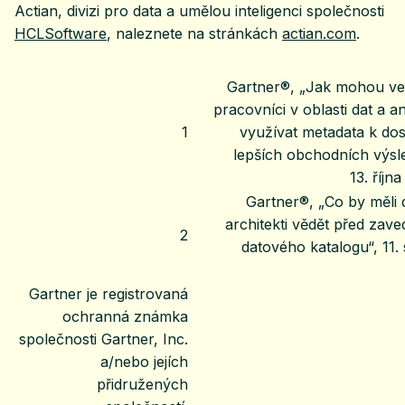
Actian, divizi pro data a umělou inteligenci společnosti
HCLSoftware
, naleznete na stránkách
actian.com
.
Gartner®, „Jak mohou ve
pracovníci v oblasti dat a a
1
využívat metadata k do
lepších obchodních výsl
13. říjn
Gartner®, „Co by měli 
architekti vědět před zav
2
datového katalogu“, 11.
Gartner je registrovaná
ochranná známka
společnosti Gartner, Inc.
a/nebo jejích
přidružených