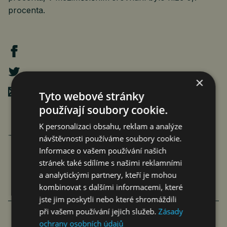
procenta.
×
Poslat mailem
Tyto webové stránky
používají soubory cookie.
K personalizaci obsahu, reklam a analýze
Jan Ferenc
návštěvnosti používáme soubory cookie.
články autora >
Informace o vašem používání našich
stránek také sdílíme s našimi reklamními
a analytickými partnery, kteří je mohou
kombinovat s dalšími informacemi, které
jste jim poskytli nebo které shromáždili
VÍCE ČLÁNKU Z BYZNYSU
při vašem používání jejich služeb.
Zásady
ochrany osobních údajů