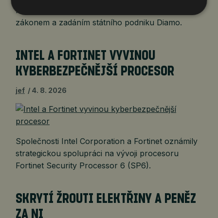
heřmanické haldě postupovala v souladu se
zákonem a zadáním státního podniku Diamo.
INTEL A FORTINET VYVINOU
KYBERBEZPEČNĚJŠÍ PROCESOR
jef
4. 8. 2026
Společnosti Intel Corporation a Fortinet oznámily
strategickou spolupráci na vývoji procesoru
Fortinet Security Processor 6 (SP6).
SKRYTÍ ŽROUTI ELEKTŘINY A PENĚZ
ZA NI