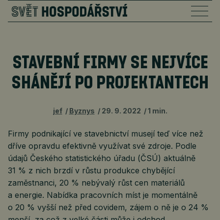
STAVEBNÍ FIRMY SE NEJVÍCE
SHÁNĚJÍ PO PROJEKTANTECH
jef
Byznys
29. 9. 2022
1 min.
Firmy podnikající ve stavebnictví musejí teď více než
dříve opravdu efektivně využívat své zdroje. Podle
údajů Českého statistického úřadu (ČSÚ) aktuálně
31 % z nich brzdí v růstu produkce chybějící
zaměstnanci, 20 % nebývalý růst cen materiálů
a energie. Nabídka pracovních míst je momentálně
o 20 % vyšší než před covidem, zájem o ně je o 24 %
menší, za což z velké části může i odchod