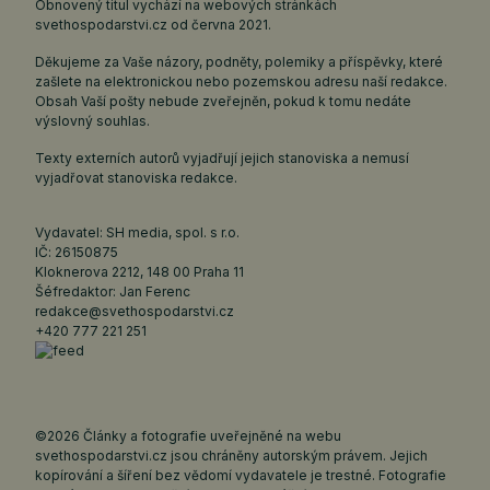
Obnovený titul vychází na webových stránkách
svethospodarstvi.cz
od června 2021.
Děkujeme za Vaše názory, podněty, polemiky a příspěvky, které
zašlete na elektronickou nebo pozemskou adresu naší redakce.
Obsah Vaší pošty nebude zveřejněn, pokud k tomu nedáte
výslovný souhlas.
Texty externích autorů vyjadřují jejich stanoviska a nemusí
vyjadřovat stanoviska redakce.
Vydavatel: SH media, spol. s r.o.
IČ: 26150875
Kloknerova 2212, 148 00 Praha 11
Šéfredaktor: Jan Ferenc
redakce@svethospodarstvi.cz
+420 777 221 251
©2026 Články a fotografie uveřejněné na webu
svethospodarstvi.cz jsou chráněny autorským právem. Jejich
kopírování a šíření bez vědomí vydavatele je trestné. Fotografie