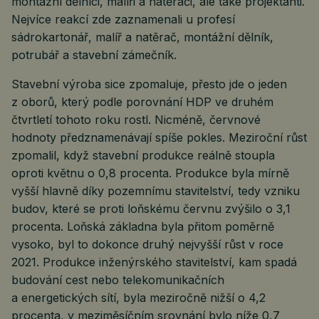
montážní dělníci, malíři a natěrači, ale také projektanti.
Nejvíce reakcí zde zaznamenali u profesí
sádrokartonář, malíř a natěrač, montážní dělník,
potrubář a stavební zámečník.
Stavební výroba sice zpomaluje, přesto jde o jeden
z oborů, který podle porovnání HDP ve druhém
čtvrtletí tohoto roku rostl. Nicméně, červnové
hodnoty předznamenávají spíše pokles. Meziroční růst
zpomalil, když stavební produkce reálně stoupla
oproti květnu o 0,8 procenta. Produkce byla mírně
vyšší hlavně díky pozemnímu stavitelství, tedy vzniku
budov, které se proti loňskému červnu zvýšilo o 3,1
procenta. Loňská základna byla přitom poměrně
vysoko, byl to dokonce druhý nejvyšší růst v roce
2021. Produkce inženýrského stavitelství, kam spadá
budování cest nebo telekomunikačních
a energetických sítí, byla meziročně nižší o 4,2
procenta, v meziměsíčním srovnání bylo níže 0,7