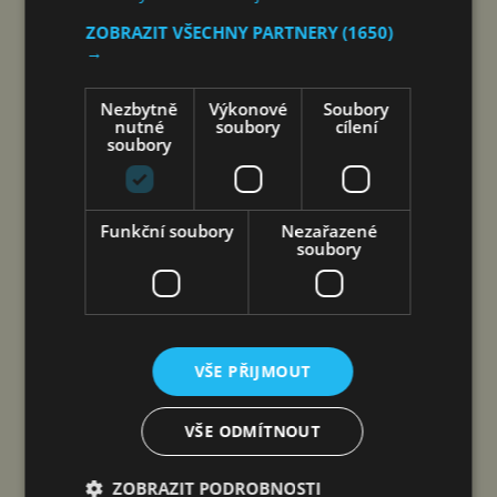
RIDERA V HEŘMANICÍCH
ZOBRAZIT VŠECHNY PARTNERY
(1650)
→
POSTUPOVALA SPRÁVNĚ, ČIŽP
NEZÁKONNĚ
Nezbytně
Výkonové
Soubory
nutné
soubory
cílení
jef
6. 8. 2026
soubory
Funkční soubory
Nezařazené
soubory
VŠE PŘIJMOUT
VŠE ODMÍTNOUT
Společnost Ridera Bohemia, proti které bylo
Českou inspekcí životního prostředí (ČIŽP) čtyři
ZOBRAZIT PODROBNOSTI
roky vedeno vykonstruované řízení, na