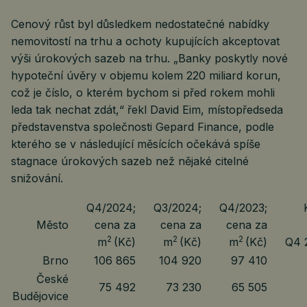
Cenový růst byl důsledkem nedostatečné nabídky
nemovitostí na trhu a ochoty kupujících akceptovat
výši úrokových sazeb na trhu. „Banky poskytly nové
hypoteční úvěry v objemu kolem 220 miliard korun,
což je číslo, o kterém bychom si před rokem mohli
leda tak nechat zdát,“ řekl David Eim, místopředseda
představenstva společnosti Gepard Finance, podle
kterého se v následující měsících očekává spíše
stagnace úrokových sazeb než nějaké citelné
snižování.
Q4/2024;
Q3/2024;
Q4/2023;
Město
cena za
cena za
cena za
2
2
2
m
(Kč)
m
(Kč)
m
(Kč)
Q4 
Brno
106 865
104 920
97 410
České
75 492
73 230
65 505
Budějovice