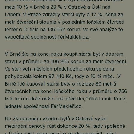
mezi 10 % v Brně a 20 % v Ostravě a Ústí nad
Labem. V Praze zdražily starší byty o 12 %, cena za
metr čtvereční stoupla v posledním loňském čtvrtletí
téměř o 15 tisíc na 136 652 korun. Ve své analýze to
vypočítává společnost FérMakléři.cz.
V Brně šlo na konci roku koupit starší byt v dobrém
stavu v průměru za 106 865 korun za metr čtvereční.
Ve stejných měsících předchozího roku se cena
pohybovala kolem 97 410 Kč, tedy o 10 % níže. „V
Brně lidé kupovali starší byty o rozloze 80 metrů
čtverečních na konci loňského roku v průměru o 756
tisíc korun dráž než o rok před tím,“ říká Lumír Kunz,
jednatel společnosti FérMakléři.cz.
Na zkoumaném vzorku bytů v Ostravě vyšel
meziroční cenový růst dokonce 20 %, tedy společně
s Ústím nad Labem nejvíce ze zkoumaných měst.