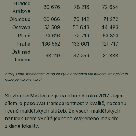
Hradec
80 676
78 216
72 654
Králové
Olomouc
80 086
79 142
71 272
Ostrava
53 509
50 643
44 483
Plzeň
73 616
72 719
63 823
Praha
136 652
133 601
121 717
Ústí nad
38 119
37 259
31 888
Labem
Zdroj: Data společnosti Valuo za byty v osobním vlastnictví, stav průměr
nebo po rekonstrukci
Služba FérMakléři.cz je na trhu od roku 2017. Jejím
cílem je posouvat transparentnost v kvalitě, rozsahu
i ceně makléřských služeb. Ze všech makléřských
nabídek lidem vybírá jednoho ověřeného makléře
z dané lokality.