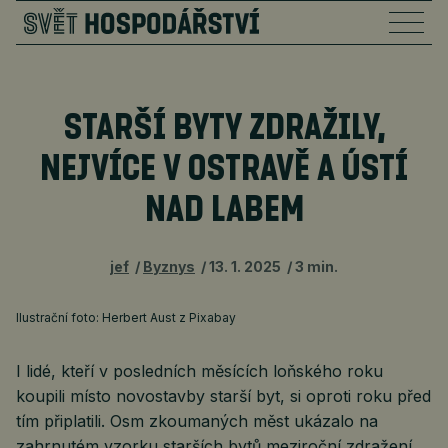
STARŠÍ BYTY ZDRAŽILY,
NEJVÍCE V OSTRAVĚ A ÚSTÍ
NAD LABEM
jef
Byznys
13. 1. 2025
3 min.
Ilustrační foto: Herbert Aust z Pixabay
I lidé, kteří v posledních měsících loňského roku
koupili místo novostavby starší byt, si oproti roku před
tím připlatili. Osm zkoumaných měst ukázalo na
zahrnutém vzorku starších bytů meziroční zdražení