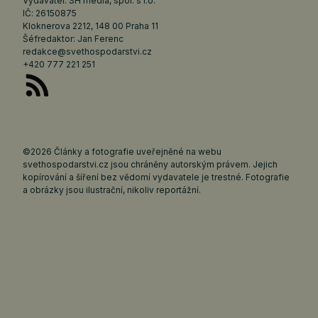
Vydavatel: SH media, spol. s r.o.
IČ: 26150875
Kloknerova 2212, 148 00 Praha 11
Šéfredaktor: Jan Ferenc
redakce@svethospodarstvi.cz
+420 777 221 251
©2026 Články a fotografie uveřejněné na webu
svethospodarstvi.cz jsou chráněny autorským právem. Jejich
kopírování a šíření bez vědomí vydavatele je trestné. Fotografie
a obrázky jsou ilustrační, nikoliv reportážní.