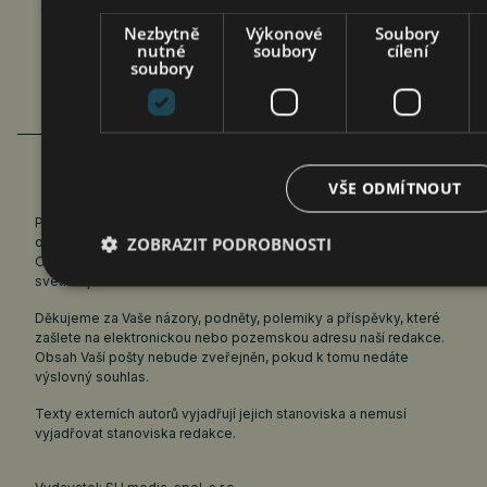
Nezbytně
Výkonové
Soubory
nutné
soubory
cílení
soubory
VŠE ODMÍTNOUT
Publicistický názorový časopis zaměřený na ekonomiku. Vychází
ZOBRAZIT PODROBNOSTI
od roku 1959. Od roku 1998 časopis vycházel také na internetu.
Obnovený titul vychází na webových stránkách
svethospodarstvi.cz
od června 2021.
Děkujeme za Vaše názory, podněty, polemiky a příspěvky, které
zašlete na elektronickou nebo pozemskou adresu naší redakce.
Obsah Vaší pošty nebude zveřejněn, pokud k tomu nedáte
výslovný souhlas.
Texty externích autorů vyjadřují jejich stanoviska a nemusí
vyjadřovat stanoviska redakce.