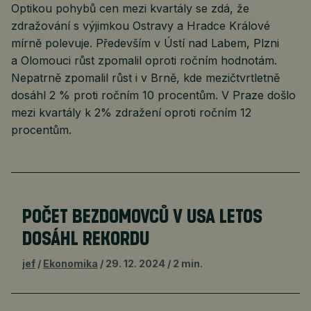
Optikou pohybů cen mezi kvartály se zdá, že
zdražování s výjimkou Ostravy a Hradce Králové
mírně polevuje. Především v Ústí nad Labem, Plzni
a Olomouci růst zpomalil oproti ročním hodnotám.
Nepatrně zpomalil růst i v Brně, kde mezičtvrtletně
dosáhl 2 % proti ročním 10 procentům. V Praze došlo
mezi kvartály k 2% zdražení oproti ročním 12
procentům.
POČET BEZDOMOVCŮ V USA LETOS
DOSÁHL REKORDU
jef
Ekonomika
29. 12. 2024
2 min.