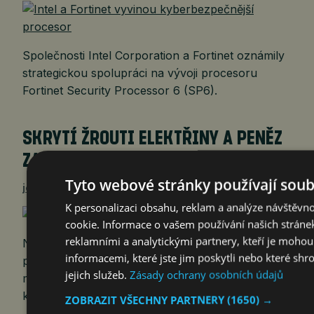
Společnosti Intel Corporation a Fortinet oznámily
strategickou spolupráci na vývoji procesoru
Fortinet Security Processor 6 (SP6).
SKRYTÍ ŽROUTI ELEKTŘINY A PENĚZ
ZA NI
Tyto webové stránky používají soub
jef
4. 8. 2026
K personalizaci obsahu, reklam a analýze návštěvn
cookie. Informace o vašem používání našich stránek
reklamními a analytickými partnery, kteří je moho
Ne všechny spotřebiče spotřebovávají elektřinu
informacemi, které jste jim poskytli nebo které shr
pouze tehdy, když jsou vědomě používány. V
jejich služeb.
Zásady ochrany osobních údajů
mnoha domácnostech nepřetržitě pracují zařízení,
která si lidé téměř neuvědomují.
ZOBRAZIT VŠECHNY PARTNERY
(1650) →