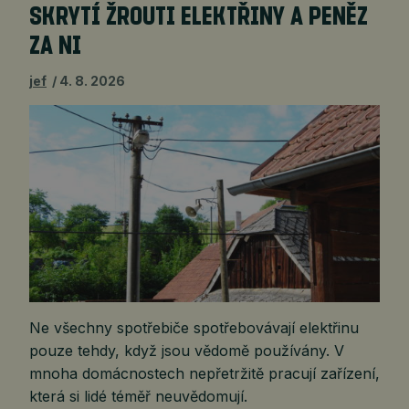
SKRYTÍ ŽROUTI ELEKTŘINY A PENĚZ
ZA NI
jef
4. 8. 2026
Ne všechny spotřebiče spotřebovávají elektřinu
pouze tehdy, když jsou vědomě používány. V
mnoha domácnostech nepřetržitě pracují zařízení,
která si lidé téměř neuvědomují.