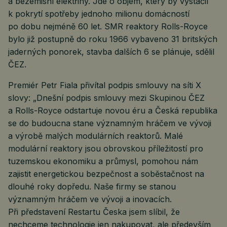
a bezemisní elektřiny. Jde o objem, který by vystačil
k pokrytí spotřeby jednoho milionu domácností
po dobu nejméně 60 let. SMR reaktory Rolls-Royce
bylo již postupně do roku 1966 vybaveno 31 britských
jaderných ponorek, stavba dalších 6 se plánuje, sdělil
ČEZ.
Premiér Petr Fiala přivítal podpis smlouvy na síti X
slovy: „Dnešní podpis smlouvy mezi Skupinou ČEZ
a Rolls-Royce odstartuje novou éru a Česká republika
se do budoucna stane významným hráčem ve vývoji
a výrobě malých modulárních reaktorů. Malé
modulární reaktory jsou obrovskou příležitostí pro
tuzemskou ekonomiku a průmysl, pomohou nám
zajistit energetickou bezpečnost a soběstačnost na
dlouhé roky dopředu. Naše firmy se stanou
významným hráčem ve vývoji a inovacích.
Při představení Restartu Česka jsem slíbil, že
nechceme technologie jen nakupovat, ale především