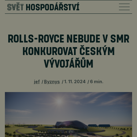
ROLLS-ROYCE NEBUDE V SMR
KONKUROVAT ČESKÝM
VÝVOJÁŘŮM
jef
Byznys
1. 11. 2024
6 min.