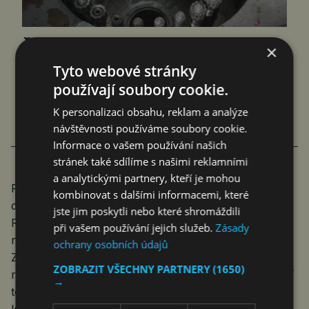
ČESKÝ MALÝ MODULÁRNÍ REAKTOR
×
ORIGINÁLNĚ ŘEŠÍ ELEKTŘINU
Tyto webové stránky
používají soubory cookie.
I TEPLO
K personalizaci obsahu, reklam a analýze
jef
Byznys
27. 10. 2024
4 min.
návštěvnosti používáme soubory cookie.
Informace o vašem používání našich
stránek také sdílíme s našimi reklamními
a analytickými partnery, kteří je mohou
Roky víme, že ČEZ bude preferovat velkého
kombinovat s dalšími informacemi, které
dodavatele s ověřenou historií a referencemi. To
jste jim poskytli nebo které shromáždili
Rolls-Royce bezesporu splňuje. Projekt David SMR
při vašem používání jejich služeb.
Zásady
nicméně od začátku cílí na zcela jiný segment trhu.
ochrany osobních údajů
Zatímco RR SMR je určen pro výstavbu velkých
ZOBRAZIT VŠECHNY PARTNERY
(1650)
reaktorů s výkonem 470 MWe, náš David SMR nabízí
→
technologii menších reaktorů s výkonem 2×50 MWe,
která je vhodná pro specifické aplikace,“ sdělil