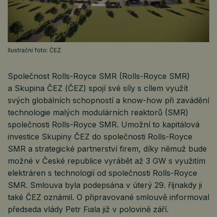
Ilustrační foto: ČEZ
Společnost Rolls-Royce SMR (Rolls-Royce SMR)
a Skupina ČEZ (ČEZ) spojí své síly s cílem využít
svých globálních schopností a know-how při zavádění
technologie malých modulárních reaktorů (SMR)
společnosti Rolls-Royce SMR. Umožní to kapitálová
investice Skupiny ČEZ do společnosti Rolls-Royce
SMR a strategické partnerství firem, díky němuž bude
možné v České republice vyrábět až 3 GW s využitím
elektráren s technologií od společnosti Rolls-Royce
SMR. Smlouva byla podepsána v úterý 29. říjnakdy ji
také ČEZ oznámil. O připravované smlouvě informoval
předseda vlády Petr Fiala již v polovině září.