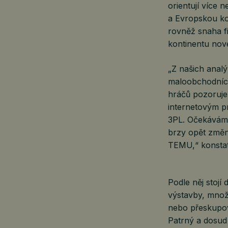
orientují více
a Evropskou ko
rovněž snaha f
kontinentu nov
„Z našich analý
maloobchodních
hráčů pozoruje
internetovým pr
3PL. Očekávám
brzy opět změn
TEMU,“ konstatu
Podle něj stojí
výstavby, množs
nebo přeskupov
Patrný a dosud