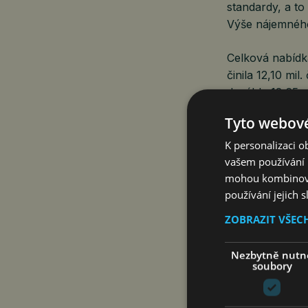
standardy, a t
Výše nájemného
Celková nabídk
činila 12,10 mil
dosáhla 12,65 m
dokončen pouze 
Tyto webové
nedokončený a 
majitele nebo n
K personalizaci 
vašem používání n
Shell and core
mohou kombinovat
používání jejich 
tendrů globální
také rychlost 
ZOBRAZIT VŠEC
Ve druhém čtvr
Nezbytně nutn
prostor. Největ
soubory
dvory v Jihlavě
nabídla nová č