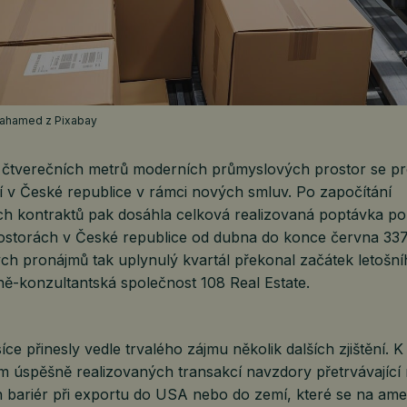
ar ahamed z Pixabay
čtverečních metrů moderních průmyslových prostor se pr
í v České republice v rámci nových smluv. Po započítání
h kontraktů pak dosáhla celková realizovaná poptávka po
ostorách v České republice od dubna do konce června 33
ch pronájmů tak uplynulý kvartál překonal začátek letošní
itně-konzultantská společnost 108 Real Estate.
síce přinesly vedle trvalého zájmu několik dalších zjištění. 
em úspěšně realizovaných transakcí navzdory přetrvávající n
h bariér při exportu do USA nebo do zemí, které se na ame