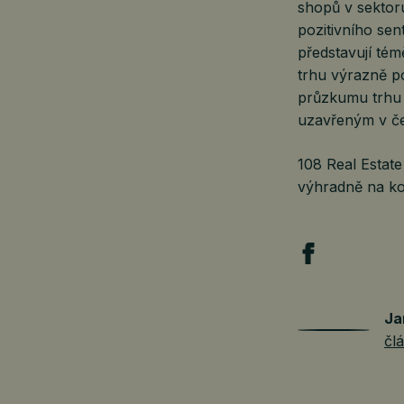
shopů v sektor
pozitivního sen
představují tém
trhu výrazně p
průzkumu trhu 
uzavřeným v čer
108 Real Estate
výhradně na ko
Ja
čl