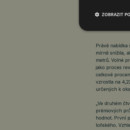
komponentů mj.
Nejvíce nových 
ZOBRAZIT P
2
(270 tisíci m
),
2
m
.
Právě nabídka s
mírně snížila, 
metrů. Volné p
jako proces rev
celkové procen
vzrostla na 4,
určených k oka
„Ve druhém čtvr
prémiových pr
hodnot. První p
loňského. Vzhl