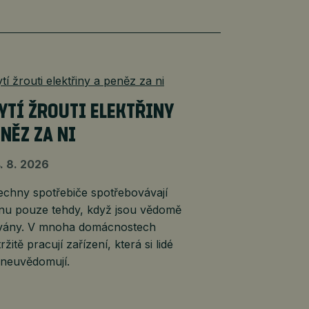
YTÍ ŽROUTI ELEKTŘINY
ENĚZ ZA NI
. 8. 2026
echny spotřebiče spotřebovávají
inu pouze tehdy, když jsou vědomě
vány. V mnoha domácnostech
ržitě pracují zařízení, která si lidé
 neuvědomují.