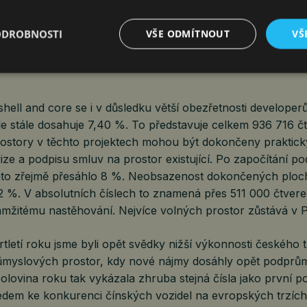
 pro automobilový průmysl Thermoflex a logistického ope
ploch bylo na konci druhého čtvrtletí rozestavěno v Karlo
ODROBNOSTI
VŠE ODMÍTNOUT
VŠ
2
 ve Středočeském kraji (264 tis. m
) a v Moravskoslezském kr
hell and core se i v důsledku větší obezřetnosti developer
ale stále dosahuje 7,40 %. To představuje celkem 936 716 
rostory v těchto projektech mohou být dokončeny prakticky
ize a podpisu smluv na prostor existující. Po započítání p
to zřejmě přesáhlo 8 %. Neobsazenost dokončených ploc
22 %. V absolutních číslech to znamená přes 511 000 čtver
mžitému nastěhování. Nejvíce volných prostor zůstává v P
tletí roku jsme byli opět svědky nižší výkonnosti českého 
ůmyslových prostor, kdy nové nájmy dosáhly opět podprů
olovina roku tak vykázala zhruba stejná čísla jako první p
edem ke konkurenci čínských vozidel na evropských trzích