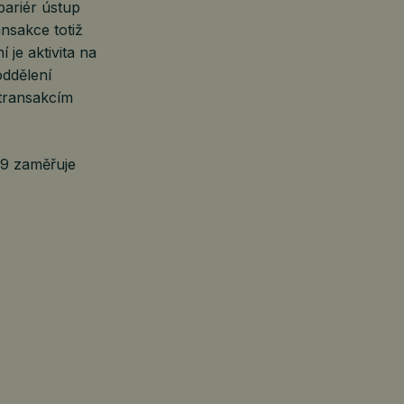
bariér ústup
nsakce totiž
je aktivita na
oddělení
 transakcím
09 zaměřuje