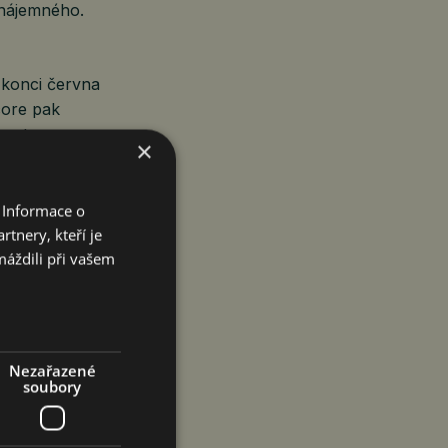
 nájemného.
 konci června
 core pak
rostor
×
interiér zůstává
 budoucího
 Informace o
tnery, kteří je
a významných
máždili při vašem
ladů hodnotí
 industriálních
Nezařazené
óna) Hruškové
soubory
obnou plochu
obci