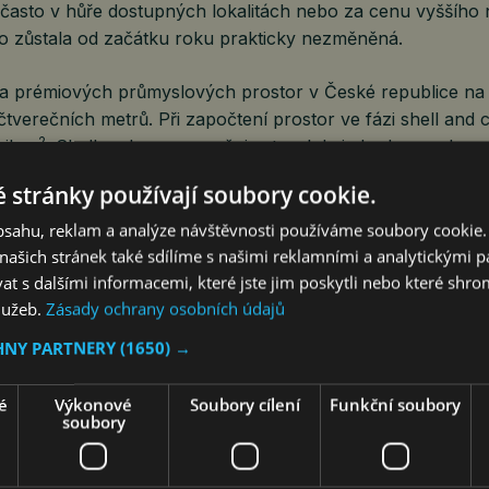
o často v hůře dostupných lokalitách nebo za cenu vyššího
 zůstala od začátku roku prakticky nezměněná.
a prémiových průmyslových prostor v České republice na
. čtverečních metrů. Při započtení prostor ve fázi shell and
2
il. m
. Shell and core označuje stav, kdy je budova nebo p
do fáze hrubé stavby a základních inženýrských sítí, ale 
 stránky používají soubory cookie.
připravený pro individuální dokončení dle potřeb a vkusu
ájemce.
obsahu, reklam a analýze návštěvnosti používáme soubory cookie.
ašich stránek také sdílíme s našimi reklamními a analytickými par
2
 ploch bylo celkem 548 360 m
. Ty mohou těžit z několik
 s dalšími informacemi, které jste jim poskytli nebo které shro
služeb.
Zásady ochrany osobních údajů
ch logistických společností, z nichž část u poptávaných sk
dokončení moderních skladových prostor.
HNY PARTNERY
(1650) →
2
tletí developerské společnosti dokončily 138 657 m
nových
é
Výkonové
Soubory cílení
Funkční soubory
ším se stala moderní hala v Industrial Zone (průmyslová z
soubory
2
 pro společnost Robert Bosch s více než 40 tisíci m
. Obd
ást Panattoni Park Chomutov North (Chomutov Sever) výr