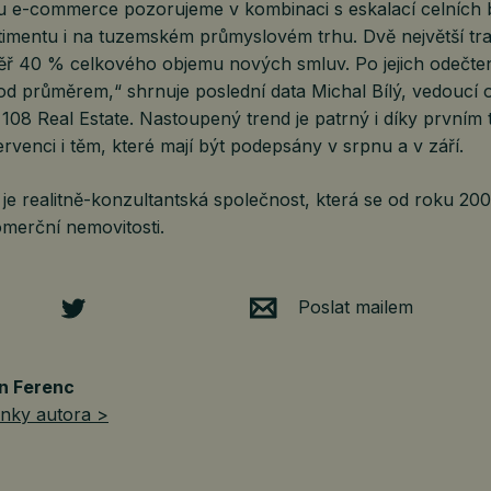
u e-commerce pozorujeme v kombinaci s eskalací celních 
timentu i na tuzemském průmyslovém trhu. Dvě největší tra
ěř 40 % celkového objemu nových smluv. Po jejich odečtení 
od průměrem,“ shrnuje poslední data Michal Bílý, vedoucí 
108 Real Estate. Nastoupený trend je patrný i díky prvním
venci i těm, které mají být podepsány v srpnu a v září.
 je realitně-konzultantská společnost, která se od roku 20
merční nemovitosti.
Poslat mailem
n Ferenc
ánky autora >