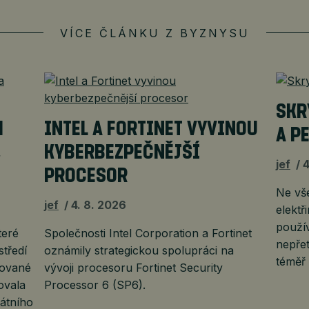
VÍCE ČLÁNKU Z BYZNYSU
SKR
H
INTEL A FORTINET VYVINOU
A P
,
KYBERBEZPEČNĚJŠÍ
jef
4
PROCESOR
Ne vš
jef
4. 8. 2026
elektř
použí
teré
Společnosti Intel Corporation a Fortinet
nepřet
středí
oznámily strategickou spolupráci na
téměř
uované
vývoji procesoru Fortinet Security
ovala
Processor 6 (SP6).
átního