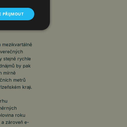
rátora HOPI.
varském kraji
E PŘIJMOUT
aji s 262 tis.
ů mezikvartálně
čtverečných
 stejně rychle
odnájmů by pak
h mírně
ečních metrů
lzeňském kraji.
trhu
měrných
olovina roku
 a zároveň e-