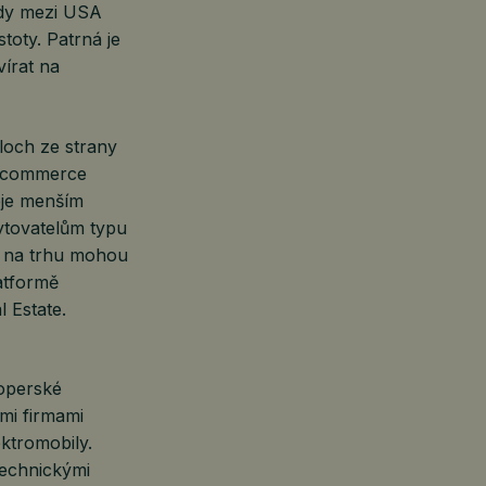
ody mezi USA
oty. Patrná je
írat na
ploch ze strany
e-commerce
eje menším
ytovatelům typu
 na trhu mohou
atformě
 Estate.
loperské
mi firmami
ktromobily.
technickými