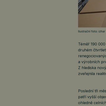
Ilustrační foto: izh
Téměř 190 000 
druhém čtvrtlet
renegociovanýc
a výrobních pr
Z hlediska nový
zveřejnila real
Poslední tři mě
patří vyšší obj
ohledně celníc