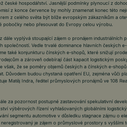
 než české hospodářství. Jasnější podmínky plynoucí z doh
misí z konce července by mohly znamenat konec této nejist
irem z celého světa být blíže evropským zákazníkům a otev
é pobočky nebo přesouvat do Evropy celou výrobu.
z dále vyplývá stoupající zájem o pronájem industriálních 
 společností. Vedle trvalé dominance hlavních českých 
me také konjunkturu čínských e-shopů, které snižují prod
odejcům a zároveň odebírají část kapacit logistickým posk
e však, že se poměry objemů českých a čínských e-shopů
it. Důvodem budou chystaná opatření EU, zejména vůči pl
je Matěj Indra, ředitel průmyslových pronájmů ve 108 Real
 dále za pozornost postupné zastavování spekulativní deve
tví výběrových řízení vyhlašovaných globálními logistický
ání segmentu automotive v důsledku stagnace zájmu o ele
 neregistrovaný je zájem o průmyslové prostory s vyššími 