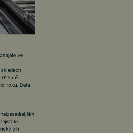
onajalo ve
 skladech
2
7 625 m
.
ho roku. Data
K nejzásadnějším
ejistotě
rický trh