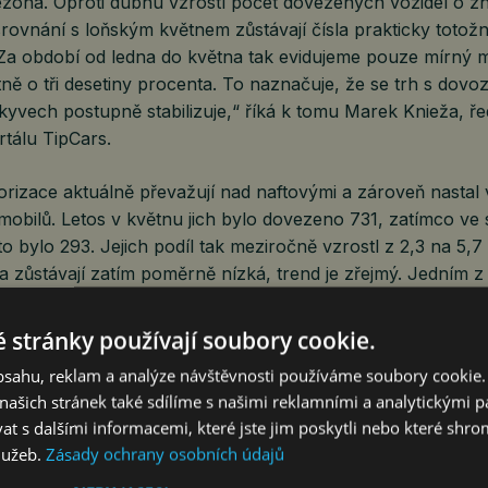
zóna. Oproti dubnu vzrostl počet dovezených vozidel o zh
rovnání s loňským květnem zůstávají čísla prakticky totožná
. Za období od ledna do května tak evidujeme pouze mírný 
ně o tři desetiny procenta. To naznačuje, že se trh s dovo
yvech postupně stabilizuje,“ říká k tomu Marek Knieža, řed
tálu TipCars.
rizace aktuálně převažují nad naftovými a zároveň nastal
mobilů. Letos v květnu jich bylo dovezeno 731, zatímco ve
o bylo 293. Jejich podíl tak meziročně vzrostl z 2,3 na 5,7
sla zůstávají zatím poměrně nízká, trend je zřejmý. Jedním z 
y byly v minulých letech v zahraničí často dotované, a dík
kých trzích širší a cenově dostupnější nabídka ojetin než
 stránky používají soubory cookie.
nieža.
obsahu, reklam a analýze návštěvnosti používáme soubory cookie.
ašich stránek také sdílíme s našimi reklamními a analytickými par
 s dalšími informacemi, které jste jim poskytli nebo které shro
 v dubnu zveřejnila návrh úpravy unijních pravidel, která s
služeb.
Zásady ochrany osobních údajů
ničního provozu a registrace vozidel. Nová pravidla by měl