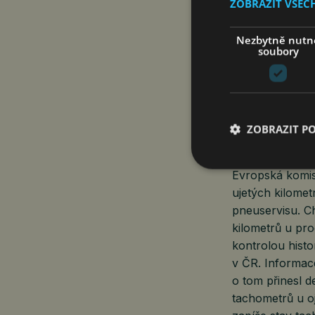
pravidelné každ
ZOBRAZIT VŠEC
automobilů a do
technických kon
Nezbytně nutn
soubory
kontroly starší
odhalit vozidla
Ministr dopravy
parlamentu. Bu
ZOBRAZIT P
tohoto návrhu.
Evropská komis
ujetých kilomet
pneuservisu. Ch
kilometrů u pr
kontrolou histo
v ČR. Informac
o tom přinesl 
tachometrů u oj