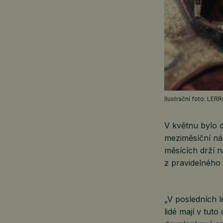
Ilustrační foto: LE
V květnu bylo 
meziměsíční ná
měsících drží n
z pravidelného
„V posledních l
lidé mají v tut