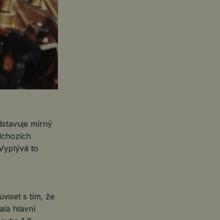
dstavuje mírný
dchozích
 Vyplývá to
viset s tím, že
ala hlavní