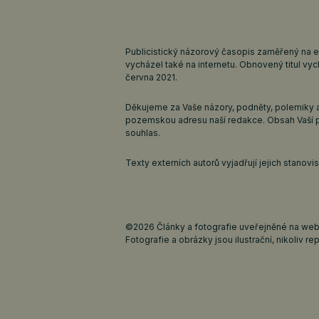
Publicistický názorový časopis zaměřený na 
vycházel také na internetu. Obnovený titul v
června 2021.
Děkujeme za Vaše názory, podněty, polemiky a
pozemskou adresu naší redakce. Obsah Vaší 
souhlas.
Texty externích autorů vyjadřují jejich stanov
©2026 Články a fotografie uveřejněné na webu
Fotografie a obrázky jsou ilustrační, nikoliv rep