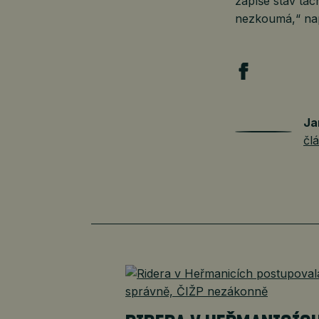
zapíše stav tac
nezkoumá,“ naps
Ja
čl