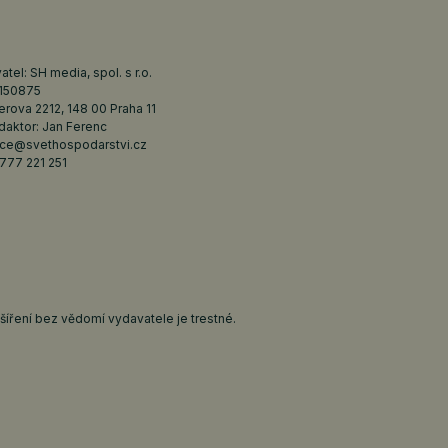
tel: SH media, spol. s r.o.
6150875
erova 2212, 148 00 Praha 11
daktor: Jan Ferenc
ce@svethospodarstvi.cz
777 221 251
íření bez vědomí vydavatele je trestné.