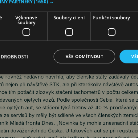
oroční technické kontroly elektromobilů a rovněž roční ko
HNY PARTNERY
(1650) →
dávek. Regulace mají zavést „rozšířené kontroly, včetně p
trol elektromobilů a pokročilých asistenčních systémů pro 
é
Výkonové
Soubory cílení
Funkční soubory
soubory
ch automobilů a dodávek a pokročilé metody testování emis
 s vysokými emisemi, aby se snížilo znečištění jemnými části
 Martin Kupka je ale proti, podobně i někteří čeští poslan
dou nyní společně hledat spojence mezi členskými zeměmi 
ODROBNOSTI
VŠE ODMÍTNOUT
VŠ
e rovněž nedávno navrhla, aby členské státy zadávaly úda
rů nejen při návštěvě STK, ale při kterékoliv návštěvě auto
ce tím potlačit zlozvyk stáčení tachometrů v počtu celkem
odávaných ojetých vozů. Podle společnosti Cebia, která se
rie ojetých aut, se stáčení týká třetiny až 40 % prodávanýc
e ze servisů by měly být sdílené ve všech členských zemí
deník Mladá fronta Dnes. „Novinka by mohla znesnadnit stá
etin dovážených do Česka. U takových aut se při registrac