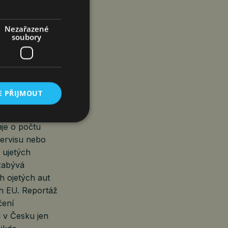
ntroly starších
ravidelných
řidiče, roční
Nezařazené
soubory
í, které by měly
cemi“.
ci Evropského
k potlačení
E PŘIJMOUT
je o počtu
servisu nebo
 ujetých
 zabývá
h ojetých aut
ch EU. Reportáž
čení
i v Česku jen