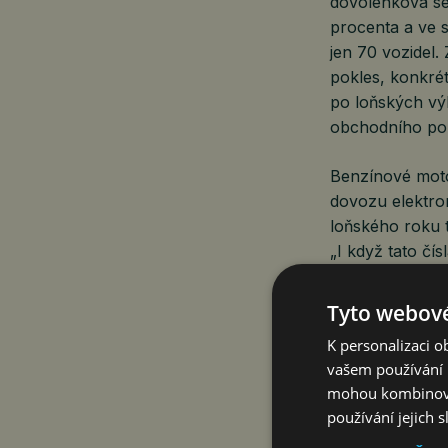
dovolenková se
procenta a ve s
jen 70 vozidel
pokles, konkrét
po loňských výk
obchodního por
Benzínové moto
dovozu elektro
loňského roku t
„I když tato čí
že elektromobil
na západoevrops
Tyto webové
doplnil Marek K
K personalizaci 
vašem používání n
mohou kombinovat
Evropská komise
používání jejich 
bezpečnosti sil