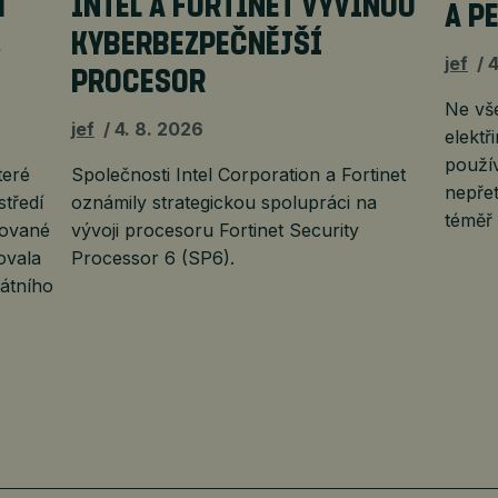
H
INTEL A FORTINET VYVINOU
A P
,
KYBERBEZPEČNĚJŠÍ
jef
4
PROCESOR
Ne vš
jef
4. 8. 2026
elektř
použí
teré
Společnosti Intel Corporation a Fortinet
nepřet
středí
oznámily strategickou spolupráci na
téměř
uované
vývoji procesoru Fortinet Security
ovala
Processor 6 (SP6).
átního