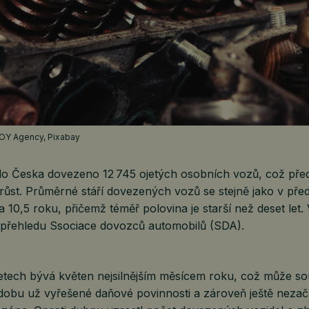
RROY Agency, Pixabay
do Česka dovezeno 12 745 ojetých osobních vozů, což pře
růst. Průměrné stáří dovezených vozů se stejně jako v pře
a 10,5 roku, přičemž téměř polovina je starší než deset let.
 přehledu Ssociace dovozců automobilů (SDA).
etech bývá květen nejsilnějším měsícem roku, což může sou
o dobu už vyřešené daňové povinnosti a zároveň ještě nezač