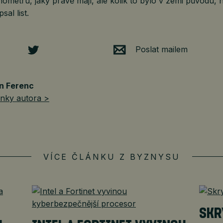
hometru, jaký právě mají, ale kolik to bylo v zemi původu, 
al list.
Poslat mailem
n Ferenc
ánky autora >
VÍCE ČLÁNKU Z BYZNYSU
SKR