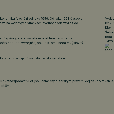
ekonomiku. Vychází od roku 1959. Od roku 1998 časopis
Vydava
ychází na webových stránkách
svethospodarstvi.cz
od
IČ: 2
Klokn
Šéfre
redak
 příspěvky, které zašlete na elektronickou nebo
+420 
pošty nebude zveřejněn, pokud k tomu nedáte výslovný
iska a nemusí vyjadřovat stanoviska redakce.
 svethospodarstvi.cz jsou chráněny autorským právem. Jejich kopírování a š
ortážní.