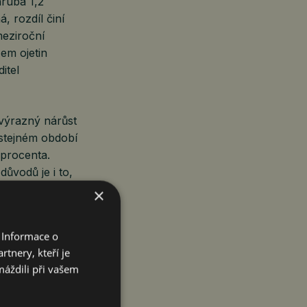
ruba 1,2
, rozdíl činí
meziroční
zem ojetin
itel
 výrazný nárůst
 stejném období
 procenta.
důvodů je i to,
y tomu je dnes
×
 v Česku,“
 Informace o
tnery, kteří je
máždili při vašem
e týkají
a zavést