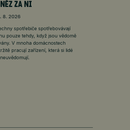
ENĚZ ZA NI
. 8. 2026
echny spotřebiče spotřebovávají
inu pouze tehdy, když jsou vědomě
vány. V mnoha domácnostech
ržitě pracují zařízení, která si lidé
 neuvědomují.