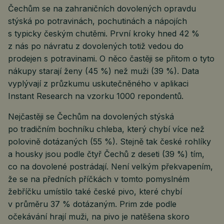
Čechům se na zahraničních dovolených opravdu
stýská po potravinách, pochutinách a nápojích
s typicky českým chutěmi. První kroky hned 42 %
z nás po návratu z dovolených totiž vedou do
prodejen s potravinami. O něco častěji se přitom o tyto
nákupy starají ženy (45 %) než muži (39 %). Data
vyplývají z průzkumu uskutečněného v aplikaci
Instant Research na vzorku 1000 repondentů.
Nejčastěji se Čechům na dovolených stýská
po tradičním bochníku chleba, který chybí více než
polovině dotázaných (55 %). Stejně tak české rohlíky
a housky jsou podle čtyř Čechů z deseti (39 %) tím,
co na dovolené postrádají. Není velkým překvapením,
že se na předních příčkách v tomto pomyslném
žebříčku umístilo také české pivo, které chybí
v průměru 37 % dotázaným. Prim zde podle
očekávání hrají muži, na pivo je natěšena skoro