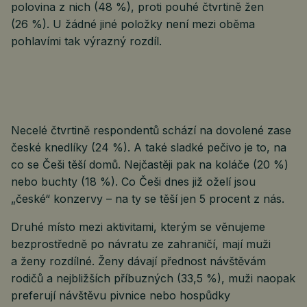
polovina z nich (48 %), proti pouhé čtvrtině žen
(26 %). U žádné jiné položky není mezi oběma
pohlavími tak výrazný rozdíl.
Necelé čtvrtině respondentů schází na dovolené zase
české knedlíky (24 %). A také sladké pečivo je to, na
co se Češi těší domů. Nejčastěji pak na koláče (20 %)
nebo buchty (18 %). Co Češi dnes již oželí jsou
„české“ konzervy – na ty se těší jen 5 procent z nás.
Druhé místo mezi aktivitami, kterým se věnujeme
bezprostředně po návratu ze zahraničí, mají muži
a ženy rozdílné. Ženy dávají přednost návštěvám
rodičů a nejbližších příbuzných (33,5 %), muži naopak
preferují návštěvu pivnice nebo hospůdky