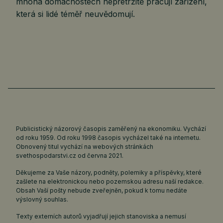
mnoha domácnostech nepřetržitě pracují zařízení,
která si lidé téměř neuvědomují.
Publicistický názorový časopis zaměřený na ekonomiku. Vychází
od roku 1959. Od roku 1998 časopis vycházel také na internetu.
Obnovený titul vychází na webových stránkách
svethospodarstvi.cz
od června 2021.
Děkujeme za Vaše názory, podněty, polemiky a příspěvky, které
zašlete na elektronickou nebo pozemskou adresu naší redakce.
Obsah Vaší pošty nebude zveřejněn, pokud k tomu nedáte
výslovný souhlas.
Texty externích autorů vyjadřují jejich stanoviska a nemusí