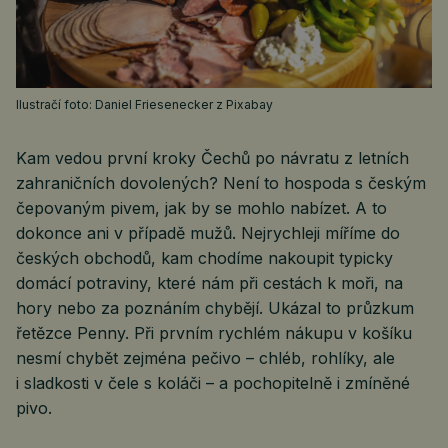
Ilustračí foto: Daniel Friesenecker z Pixabay
Kam vedou první kroky Čechů po návratu z letních
zahraničních dovolených? Není to hospoda s českým
čepovaným pivem, jak by se mohlo nabízet. A to
dokonce ani v případě mužů. Nejrychleji míříme do
českých obchodů, kam chodíme nakoupit typicky
domácí potraviny, které nám při cestách k moři, na
hory nebo za poznáním chybějí. Ukázal to průzkum
řetězce Penny. Při prvním rychlém nákupu v košíku
nesmí chybět zejména pečivo – chléb, rohlíky, ale
i sladkosti v čele s koláči – a pochopitelně i zmíněné
pivo.