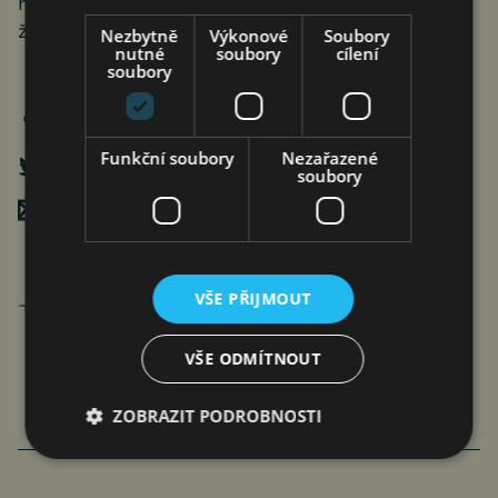
napříč všemi věkovými skupinami také uvedla (21 %),
že si jako první dopřejí procházku českou přírodou.
Nezbytně
Výkonové
Soubory
nutné
soubory
cílení
soubory
Funkční soubory
Nezařazené
soubory
Poslat mailem
Jan Ferenc
VŠE PŘIJMOUT
články autora >
VŠE ODMÍTNOUT
ZOBRAZIT PODROBNOSTI
VÍCE ČLÁNKU Z BYZNYSU