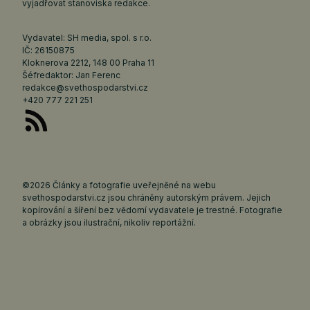
vyjadřovat stanoviska redakce.
Vydavatel: SH media, spol. s r.o.
IČ: 26150875
Kloknerova 2212, 148 00 Praha 11
Šéfredaktor: Jan Ferenc
redakce@svethospodarstvi.cz
+420 777 221 251
©2026 Články a fotografie uveřejněné na webu
svethospodarstvi.cz jsou chráněny autorským právem. Jejich
kopírování a šíření bez vědomí vydavatele je trestné. Fotografie
a obrázky jsou ilustrační, nikoliv reportážní.