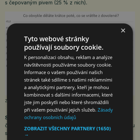
s čepovaným pivem (25 % z nich).
×
Tyto webové stránky
používají soubory cookie.
K personalizaci obsahu, reklam a analýze
návštěvnosti používáme soubory cookie.
Informace o vašem používání našich
stránek také sdílíme s našimi reklamními
a analytickými partnery, kteří je mohou
kombinovat s dalšími informacemi, které
Zdroj: Penny
jste jim poskytli nebo které shromáždili
při vašem používání jejich služeb.
Zásady
ochrany osobních údajů
S
tarší generace si velmi ráda po návratu domů pustí
českou televizi (21 %), zatímco mladí lidé volí i nějakou
ZOBRAZIT VŠECHNY PARTNERY
(1650)
sportovní aktivitu (12 %). Celkem pětina respondentů
→