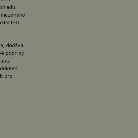
pohledu
 omezeného
ditel IBG
ce, dodává
vé podniky
auta.
oduktem,
ch pro