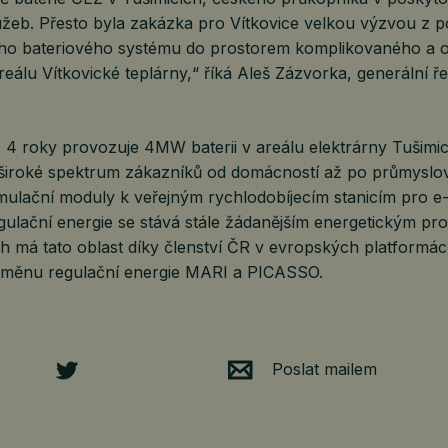
žeb. Přesto byla zakázka pro Vítkovice velkou výzvou z 
ého bateriového systému do prostorem komplikovaného a
areálu Vítkovické teplárny,“ říká Aleš Zázvorka, generální ře
ž 4 roky provozuje 4MW baterii v areálu elektrárny Tušimi
o široké spektrum zákazníků od domácností až po průmyslo
mulační moduly k veřejným rychlodobíjecím stanicím pro e-
gulační energie se stává stále žádanějším energetickým pr
h má tato oblast díky členství ČR v evropských platformá
ýměnu regulační energie MARI a PICASSO.
Poslat mailem