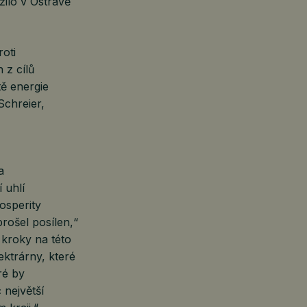
 žilo v Ostravě
roti
 z cílů
tě energie
Schreier,
a
 uhlí
osperity
rošel posílen,“
 kroky na této
ektrárny, které
ré by
 největší