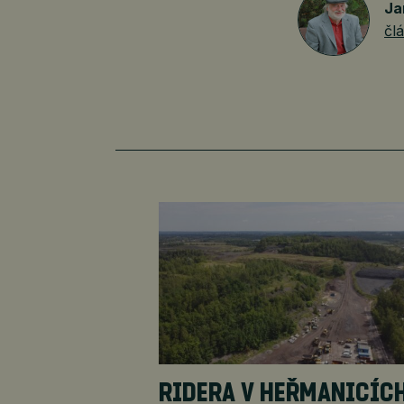
Ja
čl
RIDERA V HEŘMANICÍC