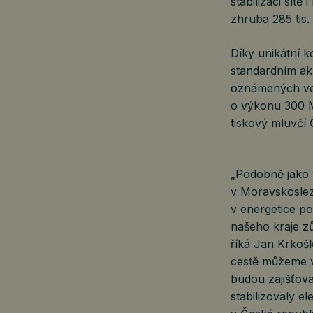
stabilizaci sítě
zhruba 285 tis.
Díky unikátní k
standardním ak
oznámených ve s
o výkonu 300 M
tiskový mluvčí 
„Podobně jako v
v Moravskoslezs
v energetice po
našeho kraje zů
říká Jan Krkoš
cestě můžeme vi
budou zajišťova
stabilizovaly el