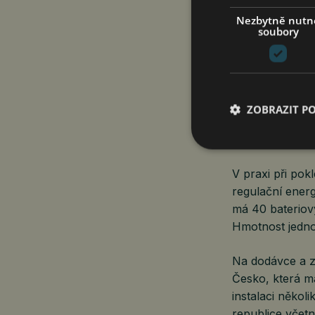
Zdejší elektrár
pro Třinecké ž
Nezbytně nutn
soubory
Dohnal, ostravs
„Baterie zajišť
tak postará o t
ZOBRAZIT P
spotřebitelů st
provozovat.
V praxi při pok
regulační energ
má 40 bateriový
Hmotnost jednoh
Na dodávce a z
Česko, která má
instalaci někol
republice včet