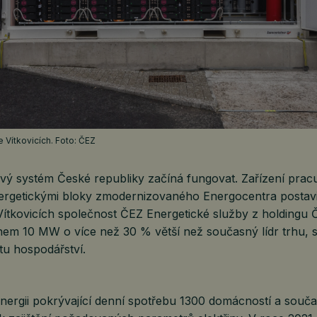
e Vítkovicích. Foto: ČEZ
ový systém České republiky začíná fungovat. Zařízení pracu
ergetickými bloky zmodernizovaného Energocentra postavi
Vítkovicích společnost ČEZ Energetické služby z holdingu
nem 10 MW o více než 30 % větší než současný lídr trhu, s
tu hospodářství.
nergii pokrývající denní spotřebu 1300 domácností a souča