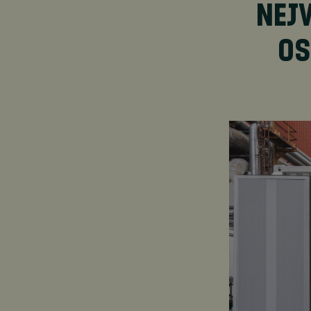
NEJV
OS