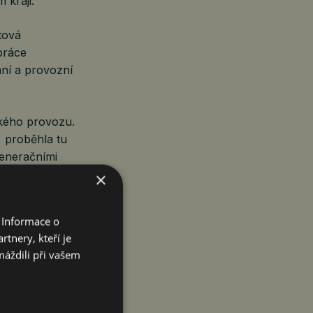
 kraji.“
tová
práce
ání a provozní
kého provozu.
, proběhla tu
generačními
y baterie
×
jí nabíjení.
ostem, obcím
 Informace o
ektroaut pro
tnery, kteří je
máždili při vašem
ní dodávky
 aglomeraci.