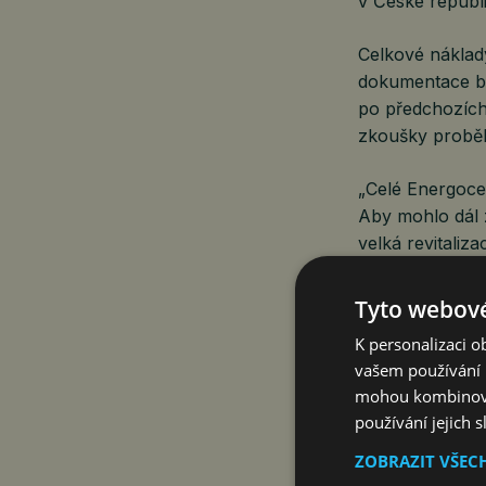
v České republi
Celkové náklad
dokumentace by
po předchozích
zkoušky proběhl
„Celé Energoce
Aby mohlo dál 
velká revitaliz
jednotkami zaji
fungovala právě 
Tyto webové
„Oblast bateri
K personalizaci 
a firmám společ
vašem používání n
akumulaci atd,“
mohou kombinovat
používání jejich 
„Pro nás je ten
Energocentra p
ZOBRAZIT VŠEC