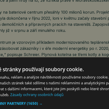
ce a jsem hrdý na to, že vznikla právě v Moravskoslezském
y na bateriové centrum přesáhly 100 milionů korun. Projek
la dokončena v říjnu 2022, loni v květnu začaly stavební 
 demoličních a přípravných pracích na staveništi. Zapojov
y již v srpnu a září minulého roku.
ntrum je vzorovým příkladem modernizovaného teplárens
zásobovat zákazníky i v éře moderní energetiky po r. 2020
ace,“ popisuje Schreier. Plynová kotelna se třemi kotly a ko
stila desetinásobné snížení emisí. Modernizace umožnila, ab
ve vazbě s nízkoemisními plynovými kotly, které zajišťují je
 stránky používají soubory cookie.
í ČEZ chápe komplexně, bateriové systémy dodává domácn
obsahu, reklam a analýze návštěvnosti používáme soubory cookie.
ně s FVE, zabývá se dalším využitím použitých baterií z el
ašich stránek také sdílíme s našimi reklamními a analytickými par
 dodává Martin Schreier.
 s dalšími informacemi, které jste jim poskytli nebo které shro
služeb.
Zásady ochrany osobních údajů
to projekt velmi důležitý, protože je dalším garantem stabil
ro průmysl, veřejnou správu i domácnosti v celé ostravské
HNY PARTNERY
(1650) →