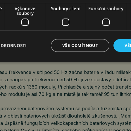
na dodává elektřinu, zemní plyn, teplo, vodu a stlačený vzd
elezárny, Vítkovice Holding nebo Vítkovickou Nemocnici,“ 
é
Výkonové
Soubory cílení
Funkční soubory
soubory
ký primátor.
uje především tzv. primární regulaci frekvence, při výkyvec
o, aby tento důležitý kvalitativní parametr dodávky energie 
ODROBNOSTI
VŠE ODMÍTNOUT
VŠ
ejný,“ upřesňuje Martin Václavek, ředitel ČEZ Energo, která 
lesu frekvence v síti pod 50 Hz začne baterie v řádu milis
ii, a naopak při frekvenci nad 50 Hz ji ze soustavy odebírat
ch racků s 1360 moduly, tři chladiče a stejný počet transf
o modulu je asi 70 kg a na místě je tak téměř 95 tun lithio
provoznění bateriového systému se podílela tuzemská spo
 v oblasti bateriových úložišť dlouholeté zkušenosti. „Má
ika úspěšně fungujících velkokapacitních bateriových syst
ně baterie ČEZ v Tušimicích, českého průkopníka v poskyt