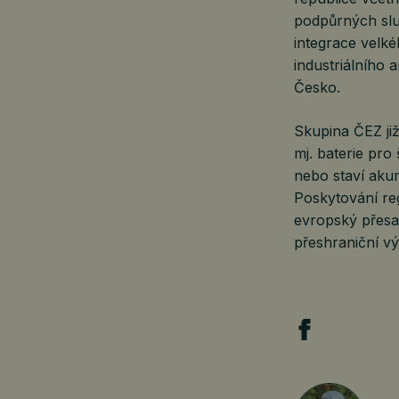
podpůrných slu
integrace velk
industriálního 
Česko.
Skupina ČEZ ji
mj. baterie pr
nebo staví aku
Poskytování re
evropský přesa
přeshraniční v