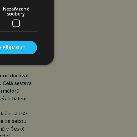
uch například
potvrzuje Jan
Nezařazené
soubory
h frekvence se
byl u všech
E PŘIJMOUT
bude baterii
ekund dodávat
. Celá sestava
ormátorů.
vých baterií.
lečnost IBG
me za sebou
émů v České
ování