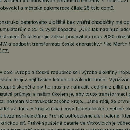
 i k zajištění požadovaných parametrů elektřiny. V roce 2021
 obyvatel a městská aglomerace čítala 28 tisíc domů.
onstrukci bateriového úložiště bez vnitřní chodbičky má op
umulátorům o 20 % vyšší kapacitu. „ČEZ tak naplňuje jeden
trategii Čistá Energie Zítřka: postavit do roku 2030 úložiš
W a podpořit transformaci české energetiky,“ říká Martin 
ČEZ.
 celé Evropě a České republice se i výroba elektřiny i tepl
kém kraji v nejbližších letech od základu změní. Využívání
stupně skončí a my ho musíme nahradit. Jedním z pilířů pr
stává průmysl a naším úkolem je, aby touto transformací p
ka, hejtman Moravskoslezského kraje. „Jsme rádi, že první
dět už dnes. V kraji vznikají nové fotovoltaické a větrné el
t bezemisní elektřinu: Pro ně potřebujeme ale i baterie, kte
ektrickou síť. Právě spuštěná baterie ve Vítkovicích je vůbec