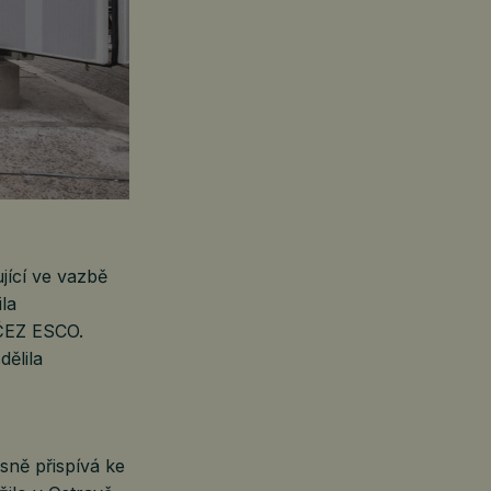
jící ve vazbě
la
 ČEZ ESCO.
dělila
sně přispívá ke