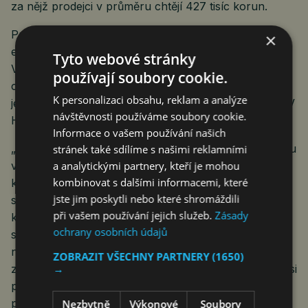
za nějž prodejci v průměru chtějí 427 tisíc korun.
Prvenství z pohledu počtu nabízených kusů mezi
×
elektromobily v září držel model i3 bavorského BMW.
Tyto webové stránky
V autobazarech bylo v tomto měsíci k dispozici
používají soubory cookie.
celkem 64 těchto vozů. Na pomyslném stupni vítězů
K personalizaci obsahu, reklam a analýze
jej doplňuje populární Tesla Model 3 a kompaktní SUV
návštěvnosti používáme soubory cookie.
Hyundai Kona.
Informace o vašem používání našich
„Ačkoliv počet elektrických vozů na sekundárním trhu
stránek také sdílíme s našimi reklamními
vytrvale roste, zatím se ani zdaleka nepřibližuje
a analytickými partnery, kteří je mohou
kombinovat s dalšími informacemi, které
klasickým vozům se spalovacími motory. Pokud
jste jim poskytli nebo které shromáždili
srovnáme počet nabídek v případě Škody Octavia,
při vašem používání jejich služeb.
Zásady
která je nejčastěji nabízeným ojetým vozem se
ochrany osobních údajů
spalovacím motorem, a BMW i3, které je pro změnu
nejčastěji nabízenou ojetinou s elektrickým pohonem,
ZOBRAZIT VŠECHNY PARTNERY
(1650)
zjistíme, že Octavií je na sekundárním trhu aktuálně asi
→
pětašedesátkrát více. Dá se ale očekávat, že se tento
poměr bude v příštích letech pomalu
Nezbytně
Výkonové
Soubory