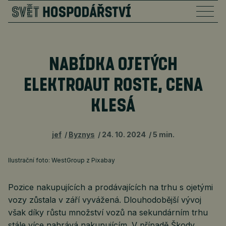
NABÍDKA OJETÝCH
ELEKTROAUT ROSTE, CENA
KLESÁ
jef
Byznys
24. 10. 2024
5 min.
Ilustrační foto: WestGroup z Pixabay
Pozice nakupujících a prodávajících na trhu s ojetými
vozy zůstala v září vyvážená. Dlouhodobější vývoj
však díky růstu množství vozů na sekundárním trhu
stále více nahrává nakupujícím. V případě Škody