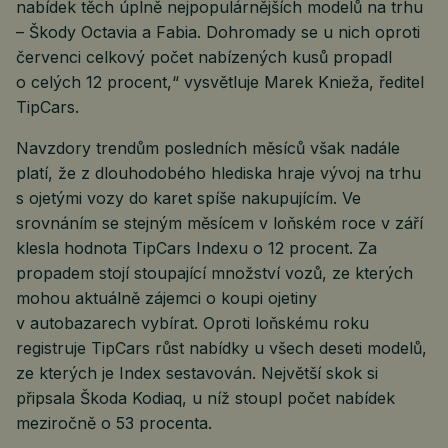
nabídek těch úplně nejpopulárnějších modelů na trhu
– Škody Octavia a Fabia. Dohromady se u nich oproti
červenci celkový počet nabízených kusů propadl
o celých 12 procent,“ vysvětluje Marek Knieža, ředitel
TipCars.
Navzdory trendům posledních měsíců však nadále
platí, že z dlouhodobého hlediska hraje vývoj na trhu
s ojetými vozy do karet spíše nakupujícím. Ve
srovnáním se stejným měsícem v loňském roce v září
klesla hodnota TipCars Indexu o 12 procent. Za
propadem stojí stoupající množství vozů, ze kterých
mohou aktuálně zájemci o koupi ojetiny
v autobazarech vybírat. Oproti loňskému roku
registruje TipCars růst nabídky u všech deseti modelů,
ze kterých je Index sestavován. Největší skok si
připsala Škoda Kodiaq, u níž stoupl počet nabídek
meziročně o 53 procenta.