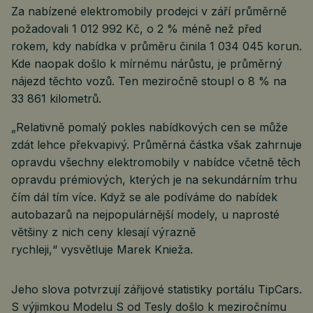
Za nabízené elektromobily prodejci v září průměrně
požadovali 1 012 992 Kč, o 2 % méně než před
rokem, kdy nabídka v průměru činila 1 034 045 korun.
Kde naopak došlo k mírnému nárůstu, je průměrný
nájezd těchto vozů. Ten meziročně stoupl o 8 % na
33 861 kilometrů.
„Relativně pomalý pokles nabídkových cen se může
zdát lehce překvapivý. Průměrná částka však zahrnuje
opravdu všechny elektromobily v nabídce včetně těch
opravdu prémiových, kterých je na sekundárním trhu
čím dál tím více. Když se ale podíváme do nabídek
autobazarů na nejpopulárnější modely, u naprosté
většiny z nich ceny klesají výrazně
rychleji,“ vysvětluje Marek Knieža.
Jeho slova potvrzují zářijové statistiky portálu TipCars.
S výjimkou Modelu S od Tesly došlo k meziročnímu