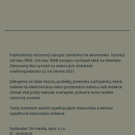
Publicistický názorový časopis zaměřený na ekonomiku. Vychází
od roku 1959. Od roku 1998 časopis vycházel také na internetu.
Obnovený titul vychází na webových stránkách
svethospodarstvi.cz
od června 2021.
Děkujeme za Vaše názory, podněty, polemiky a příspěvky, které
zašlete na elektronickou nebo pozemskou adresu naší redakce.
Obsah Vaší pošty nebude zveřejněn, pokud k tomu nedáte
výslovný souhlas.
Texty externích autorů vyjadřují jejich stanoviska a nemusí
vyjadřovat stanoviska redakce.
Vydavatel: SH media, spol. s r.o.
IČ: 26150875