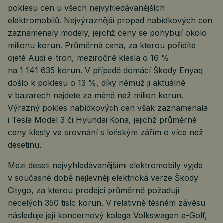
poklesu cen u všech nejvyhledávanějších
elektromobilů. Nejvýraznější propad nabídkových cen
zaznamenaly modely, jejichž ceny se pohybují okolo
milionu korun. Průměrná cena, za kterou pořídíte
ojeté Audi e-tron, meziročně klesla o 16 %
na 1 141 635 korun. V případě domácí Škody Enyaq
došlo k poklesu o 13 %, díky němuž ji aktuálně
v bazarech najdete za méně než milion korun.
Výrazný pokles nabídkových cen však zaznamenala
i Tesla Model 3 či Hyundai Kona, jejichž průměrné
ceny klesly ve srovnání s loňským zářím o více než
desetinu.
Mezi deseti nejvyhledávanějšími elektromobily vyjde
v současné době nejlevněji elektrická verze Škody
Citygo, za kterou prodejci průměrně požadují
necelých 350 tisíc korun. V relativně těsném závěsu
následuje její koncernový kolega Volkswagen e-Golf,