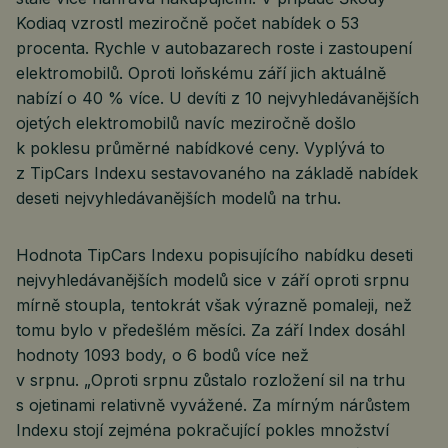
Kodiaq vzrostl meziročně počet nabídek o 53
procenta. Rychle v autobazarech roste i zastoupení
elektromobilů. Oproti loňskému září jich aktuálně
nabízí o 40 % více. U devíti z 10 nejvyhledávanějších
ojetých elektromobilů navíc meziročně došlo
k poklesu průměrné nabídkové ceny. Vyplývá to
z TipCars Indexu sestavovaného na základě nabídek
deseti nejvyhledávanějších modelů na trhu.
Hodnota TipCars Indexu popisujícího nabídku deseti
nejvyhledávanějších modelů sice v září oproti srpnu
mírně stoupla, tentokrát však výrazně pomaleji, než
tomu bylo v předešlém měsíci. Za září Index dosáhl
hodnoty 1093 body, o 6 bodů více než
v srpnu. „Oproti srpnu zůstalo rozložení sil na trhu
s ojetinami relativně vyvážené. Za mírným nárůstem
Indexu stojí zejména pokračující pokles množství