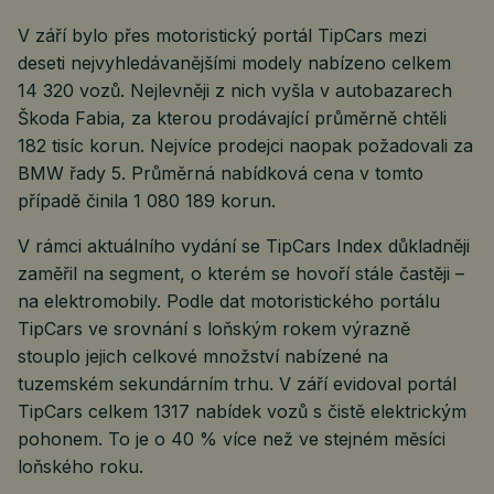
V září bylo přes motoristický portál TipCars mezi
deseti nejvyhledávanějšími modely nabízeno celkem
14 320 vozů. Nejlevněji z nich vyšla v autobazarech
Škoda Fabia, za kterou prodávající průměrně chtěli
182 tisíc korun. Nejvíce prodejci naopak požadovali za
BMW řady 5. Průměrná nabídková cena v tomto
případě činila 1 080 189 korun.
V rámci aktuálního vydání se TipCars Index důkladněji
zaměřil na segment, o kterém se hovoří stále častěji –
na elektromobily. Podle dat motoristického portálu
TipCars ve srovnání s loňským rokem výrazně
stouplo jejich celkové množství nabízené na
tuzemském sekundárním trhu. V září evidoval portál
TipCars celkem 1317 nabídek vozů s čistě elektrickým
pohonem. To je o 40 % více než ve stejném měsíci
loňského roku.