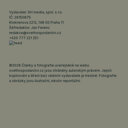
Vydavatel: SH media, spol. s r.o.
IČ: 26150875
Kloknerova 2212, 148 00 Praha 11
Šéfredaktor: Jan Ferenc
redakce@svethospodarstvi.cz
+420 777 221 251
©2026 Články a fotografie uveřejněné na webu
svethospodarstvi.cz jsou chráněny autorským právem. Jejich
kopírování a šíření bez vědomí vydavatele je trestné. Fotografie
a obrázky jsou ilustrační, nikoliv reportážní.