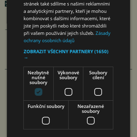
Poslat mailem
stránek také sdílíme s našimi reklamními
a analytickými partnery, kteří je mohou
kombinovat s dalšími informacemi, které
jste jim poskytli nebo které shromáždili
Jan Ferenc
při vašem používání jejich služeb.
Zásady
články autora >
ochrany osobních údajů
ZOBRAZIT VŠECHNY PARTNERY
(1650)
→
VÍCE ČLÁNKU Z BYZNYSU
Nezbytně
Výkonové
Soubory
nutné
soubory
cílení
soubory
RIDERA V HEŘMANICÍCH
POSTUPOVALA SPRÁVNĚ, ČIŽP
Funkční soubory
Nezařazené
NEZÁKONNĚ
soubory
jef
6. 8. 2026