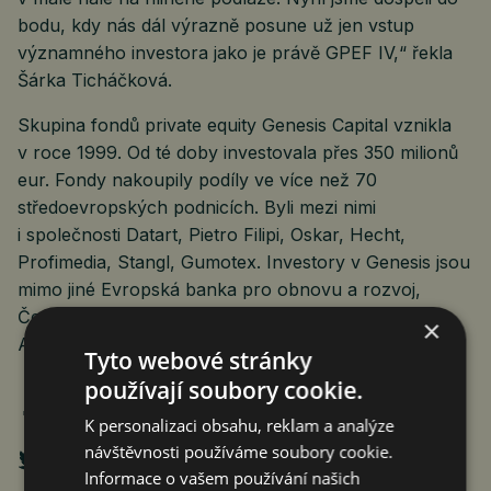
bodu, kdy nás dál výrazně posune už jen vstup
významného investora jako je právě GPEF IV,“ řekla
Šárka Ticháčková.
Skupina fondů private equity Genesis Capital vznikla
v roce 1999. Od té doby investovala přes 350 milionů
eur. Fondy nakoupily podíly ve více než 70
středoevropských podnicích. Byli mezi nimi
i společnosti Datart, Pietro Filipi, Oskar, Hecht,
Profimedia, Stangl, Gumotex. Investory v Genesis jsou
mimo jiné Evropská banka pro obnovu a rozvoj,
Česká spořitelna, Kooperativa pojišťovna a fondy
×
Amundi.
Tyto webové stránky
používají soubory cookie.
K personalizaci obsahu, reklam a analýze
návštěvnosti používáme soubory cookie.
Informace o vašem používání našich