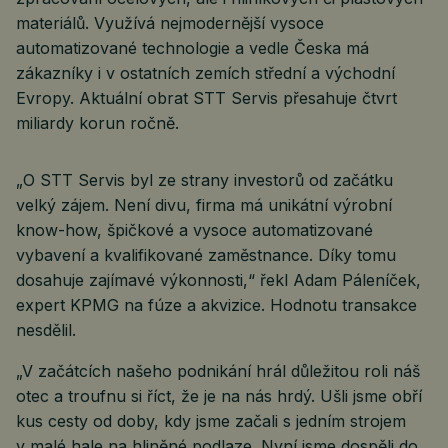
materiálů. Využívá nejmodernější vysoce
automatizované technologie a vedle Česka má
zákazníky i v ostatních zemích střední a východní
Evropy. Aktuální obrat STT Servis přesahuje čtvrt
miliardy korun ročně.
„O STT Servis byl ze strany investorů od začátku
velký zájem. Není divu, firma má unikátní výrobní
know-how, špičkové a vysoce automatizované
vybavení a kvalifikované zaměstnance. Díky tomu
dosahuje zajímavé výkonnosti,“ řekl Adam Páleníček,
expert KPMG na fúze a akvizice. Hodnotu transakce
nesdělil.
„V začátcích našeho podnikání hrál důležitou roli náš
otec a troufnu si říct, že je na nás hrdý. Ušli jsme obří
kus cesty od doby, kdy jsme začali s jedním strojem
v malé hale na hliněné podlaze. Nyní jsme dospěli do