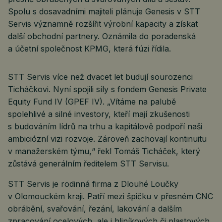
Spolu s dosavadními majiteli plánuje Genesis v STT
Servis významně rozšířit výrobní kapacity a získat
další obchodní partnery. Oznámila do poradenská
a účetní společnost KPMG, která fúzi řídila.
STT Servis více než dvacet let budují sourozenci
Ticháčkovi. Nyní spojili síly s fondem Genesis Private
Equity Fund IV (GPEF IV). „Vítáme na palubě
spolehlivé a silné investory, kteří mají zkušenosti
s budováním lídrů na trhu a kapitálově podpoří naši
ambiciózní vizi rozvoje. Zároveň zachovají kontinuitu
v manažerském týmu,“ řekl Tomáš Ticháček, který
zůstává generálním ředitelem STT Servisu.
STT Servis je rodinná firma z Dlouhé Loučky
v Olomouckém kraji. Patří mezi špičku v přesném CNC
obrábění, svařování, řezání, lakování a dalším
zpracování ocelových, ale i hliníkových či plastových