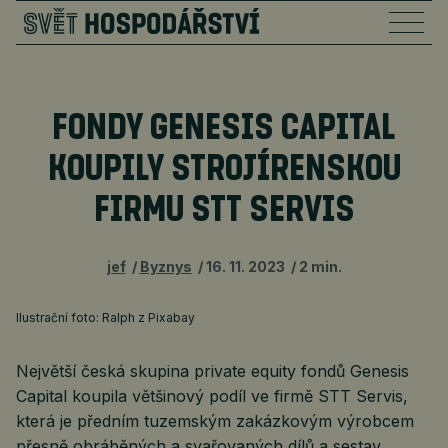
FONDY GENESIS CAPITAL
KOUPILY STROJÍRENSKOU
FIRMU STT SERVIS
jef
Byznys
16. 11. 2023
2 min.
Ilustrační foto: Ralph z Pixabay
Největší česká skupina private equity fondů Genesis
Capital koupila většinový podíl ve firmě STT Servis,
která je předním tuzemským zakázkovým výrobcem
přesně obráběných a svařovaných dílů a sestav.