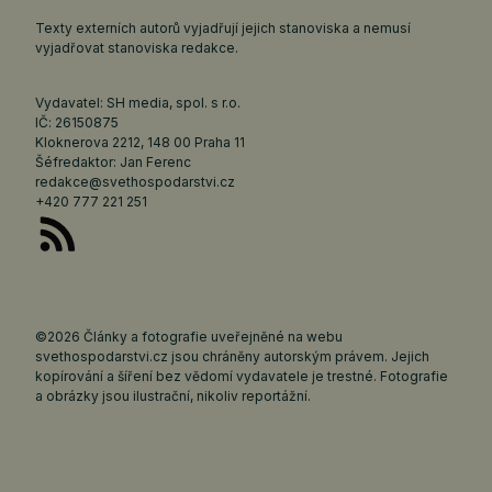
Texty externích autorů vyjadřují jejich stanoviska a nemusí
vyjadřovat stanoviska redakce.
Vydavatel: SH media, spol. s r.o.
IČ: 26150875
Kloknerova 2212, 148 00 Praha 11
Šéfredaktor: Jan Ferenc
redakce@svethospodarstvi.cz
+420 777 221 251
©2026 Články a fotografie uveřejněné na webu
svethospodarstvi.cz jsou chráněny autorským právem. Jejich
kopírování a šíření bez vědomí vydavatele je trestné. Fotografie
a obrázky jsou ilustrační, nikoliv reportážní.