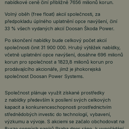
nabídkové ceně činí přibližně 7656 milionů korun.
Volný oběh (free float) akcií společnosti, za
předpokladu úplného uplatnění opce navýšení, činí
33 % všech vydaných akcií Doosan Škoda Power.
Po skončení nabídky bude celkový počet akcií
společnosti činit 31 900 000. Hrubý výtěžek nabídky,
včetně uplatnění opce navýšení, dosáhne 696 milionů
korun pro společnost a 1823,8 milionů korun pro
prodávajícího akcionáře, jímž je jihokorejská
společnost Doosan Power Systems.
Společnost plánuje využít získané prostředky
z nabídky především k posílení svých celkových
kapacit a konkurenceschopnosti prostřednictvím
střednědobých investic do technologií, vybavení,
výzkumu a vývoje. S akciemi se začalo obchodovat na
Burze cenných papírů Praha dnes ráno, k vypořádání